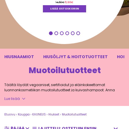
Alkuperäinen
Nykyinen
14,50
€
11,60
€
hinta
hinta
oli:
on:
LISÄÄ OSTOSKORIIN
14,50€.
11,60€.
HIUSNAAMIOT
HIUSÖLJYT & HOITOTUOTTEET
HOIT
Muotoilutuotteet
Täältä löydät vegaaniset, sertifioidut ja eläinkokeettomat
luonnonkosmetiikan muotoilutuotteet ja kuivashampoot. Anna
hiuksillesi voimaa, kiiltoa ja volyymia luonnollisesti!
Lue lisää
Etusivu
›
Kauppa
›
KAUNEUS
›
Hiukset
›
Muotoilutuotteet
Luonnolliset muotoilutuotteet ja
kuivashampoot
RAJAA