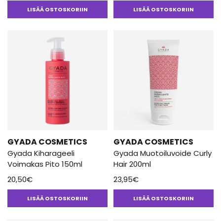
hinta
hinta
hinta
hinta
korkealaatuista kosmetiikkaa vain luonnonmukaisia reseptejä
LISÄÄ OSTOSKORIIN
LISÄÄ OSTOSKORIIN
oli:
on:
oli:
on:
käyttäen. Tuotteet ovat AIAB-sertifioitua luonnonkosmetiikkaa ja
14,50€.
11,60€.
14,50€.
11,60€.
sopivat myös nikkeliallergisille.
GYADA COSMETICS
GYADA COSMETICS
Gyada Kiharageeli
Gyada Muotoiluvoide Curly
Voimakas Pito 150ml
Hair 200ml
20,50
€
23,95
€
LISÄÄ OSTOSKORIIN
LISÄÄ OSTOSKORIIN