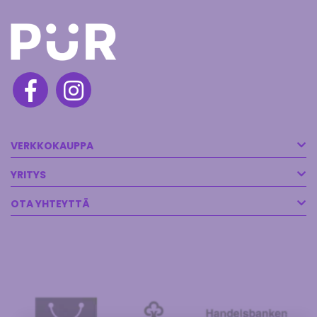
VERKKOKAUPPA
YRITYS
OTA YHTEYTTÄ