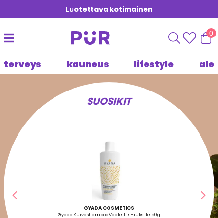
Luotettava kotimainen
0
terveys
kauneus
lifestyle
ale
SUOSIKIT
Edellinen
Seu
GYADA COSMETICS
Gyada Kuivashampoo Vaaleille Hiuksille 50g