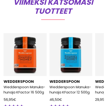
VIIMEKSI KATSOMASI
TUOTTEET
WEDDERSPOON
WEDDERSPOON
WED
Wedderspoon Manuka-
Wedderspoon Manuka-
Wedd
hunaja KFactor 16 500g
hunaja KFactor 12 500g
hunaj
56,95
€
46,50
€
29,95