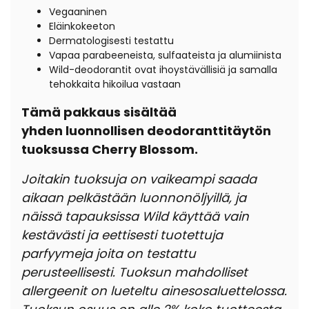
Vegaaninen
Eläinkokeeton
Dermatologisesti testattu
Vapaa parabeeneista, sulfaateista ja alumiinista
Wild-deodorantit ovat ihoystävällisiä ja samalla
tehokkaita hikoilua vastaan
Tämä pakkaus sisältää
yhden luonnollisen deodoranttitäytön
tuoksussa Cherry Blossom.
Joitakin tuoksuja on vaikeampi saada
aikaan pelkästään luonnonöljyillä, ja
näissä tapauksissa Wild käyttää vain
kestävästi ja eettisesti tuotettuja
parfyymeja joita on testattu
perusteellisesti. Tuoksun mahdolliset
allergeenit on lueteltu ainesosaluettelossa.