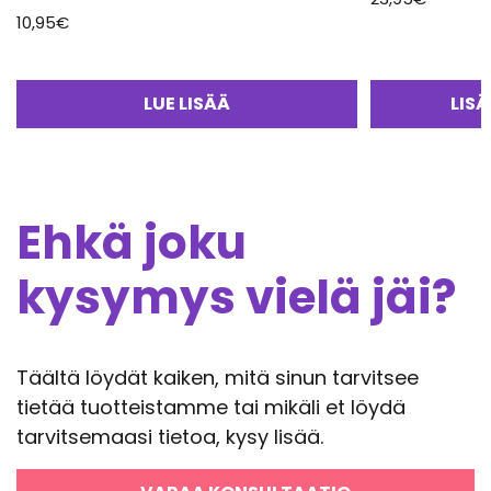
10,95
€
LUE LISÄÄ
LIS
Ehkä joku
kysymys vielä jäi?
Täältä löydät kaiken, mitä sinun tarvitsee
tietää tuotteistamme tai mikäli et löydä
tarvitsemaasi tietoa, kysy lisää.