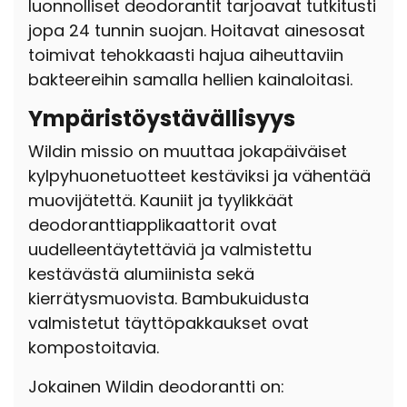
luonnolliset deodorantit tarjoavat tutkitusti
jopa 24 tunnin suojan. Hoitavat ainesosat
toimivat tehokkaasti hajua aiheuttaviin
bakteereihin samalla hellien kainaloitasi.
Ympäristöystävällisyys
Wildin missio on muuttaa jokapäiväiset
kylpyhuonetuotteet kestäviksi ja vähentää
muovijätettä. Kauniit ja tyylikkäät
deodoranttiapplikaattorit ovat
uudelleentäytettäviä ja valmistettu
kestävästä alumiinista sekä
kierrätysmuovista. Bambukuidusta
valmistetut täyttöpakkaukset ovat
kompostoitavia.
Jokainen Wildin deodorantti on: