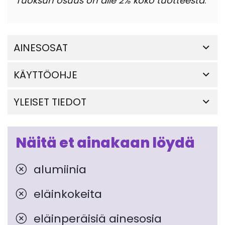
Tuoksun osuus on alle 2% koko tuotteesta
.
AINESOSAT
KÄYTTÖOHJE
YLEISET TIEDOT
Näitä et ainakaan löydä
alumiinia
eläinkokeita
eläinperäisiä ainesosia