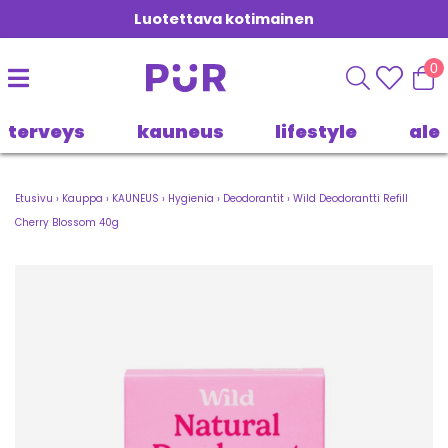
Luotettava kotimainen
0
terveys
kauneus
lifestyle
ale
Etusivu
›
Kauppa
›
KAUNEUS
›
Hygienia
›
Deodorantit
›
Wild Deodorantti Refill
Cherry Blossom 40g