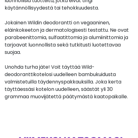
luonnollisia tuotteita, jotka eivät tingi
käytännöllisyydestä tai tehokkuudesta.
Jokainen Wildin deodorantti on vegaaninen,
eläinkokeeton ja dermatologisesti testattu. Ne ovat
parabeenittomia, sulfaatittomia ja alumiinittomia ja
tarjoavat luonnollista sekä tutkitusti luotettavaa
suojaa.
Unohda turha jäte! Voit täyttää Wild-
deodoranttikotelosi uudelleen bambukuidusta
valmistetuilla täydennyspakkauksilla. Joka kerta
täyttäessäsi kotelon uudelleen, säästät yli 30
grammaa muovijätettä päätymästä kaatopaikalle.