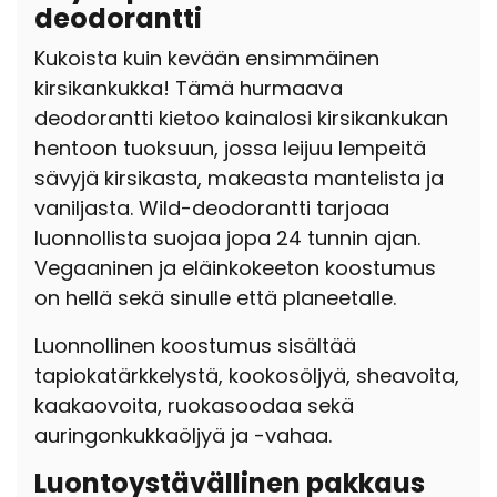
deodorantti
Kukoista kuin kevään ensimmäinen
kirsikankukka! Tämä hurmaava
deodorantti kietoo kainalosi kirsikankukan
hentoon tuoksuun, jossa leijuu lempeitä
sävyjä kirsikasta, makeasta mantelista ja
vaniljasta. Wild-deodorantti tarjoaa
luonnollista suojaa jopa 24 tunnin ajan.
Vegaaninen ja eläinkokeeton koostumus
on hellä sekä sinulle että planeetalle.
Luonnollinen koostumus sisältää
tapiokatärkkelystä, kookosöljyä, sheavoita,
kaakaovoita, ruokasoodaa sekä
auringonkukkaöljyä ja -vahaa.
Luontoystävällinen pakkaus