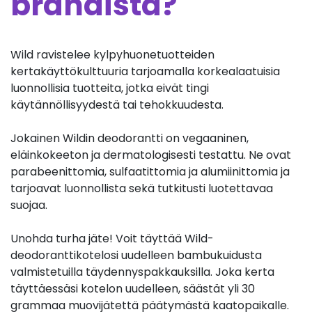
brändistä?
Wild ravistelee kylpyhuonetuotteiden
kertakäyttökulttuuria tarjoamalla korkealaatuisia
luonnollisia tuotteita, jotka eivät tingi
käytännöllisyydestä tai tehokkuudesta.
Jokainen Wildin deodorantti on vegaaninen,
eläinkokeeton ja dermatologisesti testattu. Ne ovat
parabeenittomia, sulfaatittomia ja alumiinittomia ja
tarjoavat luonnollista sekä tutkitusti luotettavaa
suojaa.
Unohda turha jäte! Voit täyttää Wild-
deodoranttikotelosi uudelleen bambukuidusta
valmistetuilla täydennyspakkauksilla. Joka kerta
täyttäessäsi kotelon uudelleen, säästät yli 30
grammaa muovijätettä päätymästä kaatopaikalle.