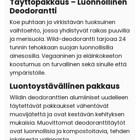
Täyttöpakkaus – Luonnollinen
Deodorantti
Koe puhtaan ja virkistävän tuoksuinen
vaihtoehto, jossa yhdistyvät raikas puuvilla
ja merisuola. Wild-deodorantti tarjoaa 24
tunnin tehokkaan suojan luonnollisilla
ainesosilla. Vegaaninen ja eläinkokeeton
koostumus on turvallinen sekä sinulle että
ympäristölle.
Luontoystävällinen pakkaus
Wildin deodoranttien alumiiniset uudelleen
täytettävät pakkaukset vähentävät
muovijätettä ja ovat kestävän kehityksen
mukaisia. Muovittomat deodoranttitäytöt
ovat luonnollisia ja kompostoitavia, tehden
jokaisesta valinnasta