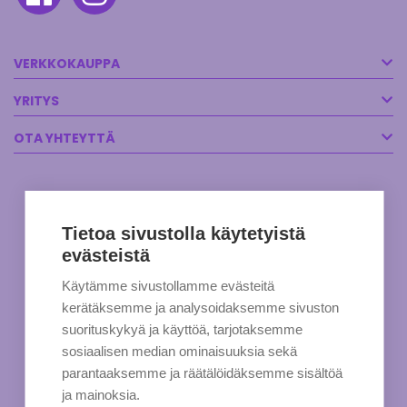
VERKKOKAUPPA
YRITYS
OTA YHTEYTTÄ
Tietoa sivustolla käytetyistä
evästeistä
Käytämme sivustollamme evästeitä
kerätäksemme ja analysoidaksemme sivuston
suorituskykyä ja käyttöä, tarjotaksemme
sosiaalisen median ominaisuuksia sekä
parantaaksemme ja räätälöidäksemme sisältöä
ja mainoksia.