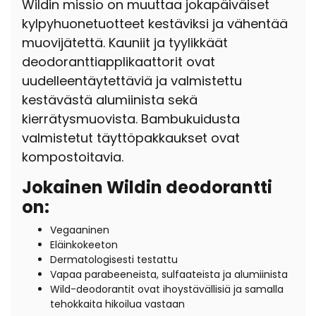
Wildin missio on muuttaa jokapäiväiset
kylpyhuonetuotteet kestäviksi ja vähentää
muovijätettä. Kauniit ja tyylikkäät
deodoranttiapplikaattorit ovat
uudelleentäytettäviä ja valmistettu
kestävästä alumiinista sekä
kierrätysmuovista. Bambukuidusta
valmistetut täyttöpakkaukset ovat
kompostoitavia.
Jokainen Wildin deodorantti
on:
Vegaaninen
Eläinkokeeton
Dermatologisesti testattu
Vapaa parabeeneista, sulfaateista ja alumiinista
Wild-deodorantit ovat ihoystävällisiä ja samalla
tehokkaita hikoilua vastaan