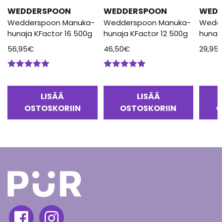
WEDDERSPOON
WEDDERSPOON
WED
Wedderspoon Manuka-
Wedderspoon Manuka-
Wedd
hunaja KFactor 16 500g
hunaja KFactor 12 500g
hunaj
56,95
€
46,50
€
29,95
Arvostelu
Arvostelu
tuotteesta:
tuotteesta:
5.00
/ 5
5.00
/ 5
LISÄÄ
LISÄÄ
OSTOSKORIIN
OSTOSKORIIN
O