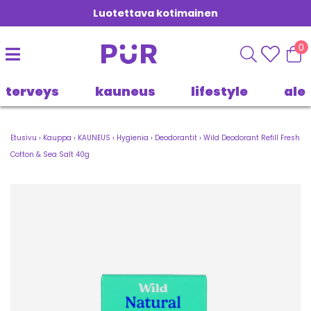
Luotettava kotimainen
0
terveys
kauneus
lifestyle
ale
Etusivu
›
Kauppa
›
KAUNEUS
›
Hygienia
›
Deodorantit
›
Wild Deodorant Refill Fresh
Cotton & Sea Salt 40g