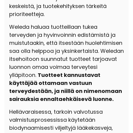
keskeistä, ja tuotekehityksen tärkeitä
prioriteetteja.
Weleda haluaa tuotteillaan tukea
terveyden ja hyvinvoinnin edistämistä ja
muistutaakin, että itsestään huolehtimisen
saa olla helppoa ja yksinkertaista. Weledan
itsehoitoon suunnatut tuotteet tarjoavat
luonnon omaa voimaa terveytesi
ylläpitoon.
Tuotteet kannustavat
käyttäjää ottamaan vastuun
terveydestään, ja niillä on nimenomaan
sairauksia ennaltaehkäisevä luonne.
Hellävaraisessa, tarkoin valvotussa
valmistusprosessissa käytetään
biodynaamisesti viljeltyjä lääkekasveja,