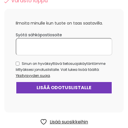
Varasto loppu
Ilmoita minulle kun tuote on taas saatavilla.
Syötä sähköpostiosoite
Sinun on hyväksyttävä tietosuojakäytäntömme
liittyäksesi jonotuslistalle. Voit lukea lisää täältä:
Yksityisyyden suoja
.
Lisää suosikkeihin