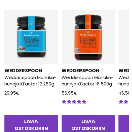
WEDDERSPOON
WEDDERSPOON
WED
Wedderspoon Manuka-
Wedderspoon Manuka-
Wedd
hunaja KFactor 12 250g
hunaja KFactor 16 500g
hunaj
29,95
€
56,95
€
46,50
Arvostelu
Arvos
tuotteesta:
tuotte
5.00
/ 5
5.00
/
LISÄÄ
LISÄÄ
OSTOSKORIIN
OSTOSKORIIN
O