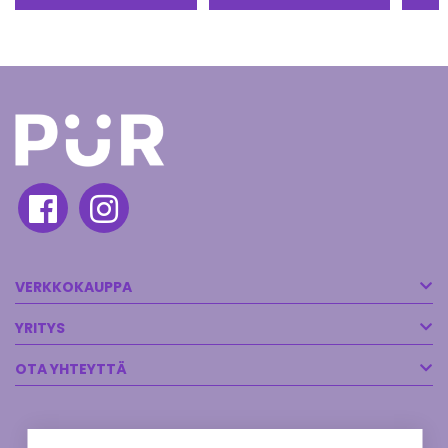
VERKKOKAUPPA
YRITYS
OTA YHTEYTTÄ