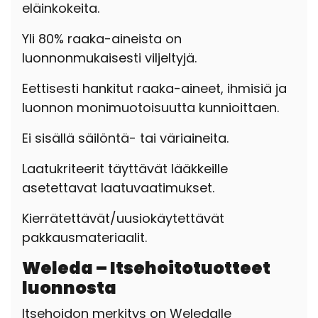
eläinkokeita.
Yli 80% raaka-aineista on
luonnonmukaisesti viljeltyjä.
Eettisesti hankitut raaka-aineet, ihmisiä ja
luonnon monimuotoisuutta kunnioittaen.
Ei sisällä säilöntä- tai väriaineita.
Laatukriteerit täyttävät lääkkeille
asetettavat laatuvaatimukset.
Kierrätettävät/uusiokäytettävät
pakkausmateriaalit.
Weleda – Itsehoitotuotteet
luonnosta
Itsehoidon merkitys on Weledalle