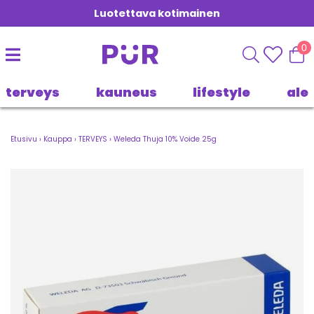
Luotettava kotimainen
0
terveys
kauneus
lifestyle
ale
Etusivu
›
Kauppa
›
TERVEYS
›
Weleda Thuja 10% Voide 25g