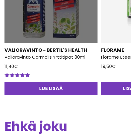
VALIORAVINTO - BERTIL'S HEALTH
FLORAME
Valioravinto Carmolis Yrttitipat 80ml
Florame Eteeri
11,40
€
19,50
€
Arvostelu
tuotteesta:
LUE LISÄÄ
LIS
5.00
/ 5
Ehkä joku