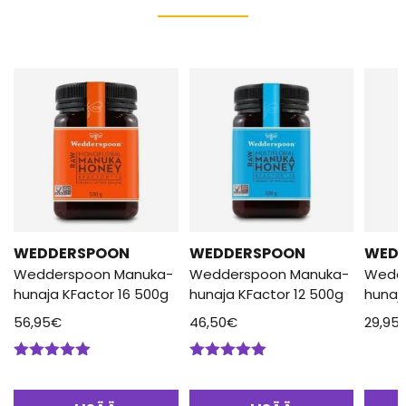
WEDDERSPOON
WEDDERSPOON
WED
Wedderspoon Manuka-
Wedderspoon Manuka-
Wedd
hunaja KFactor 16 500g
hunaja KFactor 12 500g
hunaj
56,95
€
46,50
€
29,95
Arvostelu
Arvostelu
tuotteesta:
tuotteesta:
5.00
/ 5
5.00
/ 5