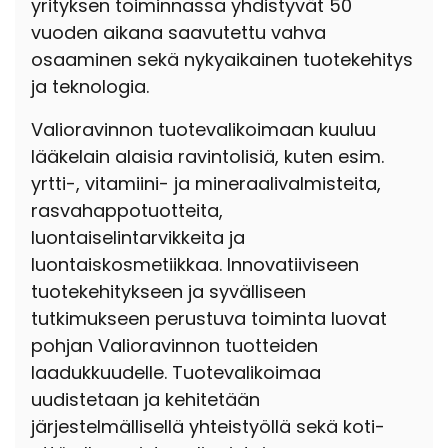
yrityksen toiminnassa yhdistyvät 50
vuoden aikana saavutettu vahva
osaaminen sekä nykyaikainen tuotekehitys
ja teknologia.
Valioravinnon tuotevalikoimaan kuuluu
lääkelain alaisia ravintolisiä, kuten esim.
yrtti-, vitamiini- ja mineraalivalmisteita,
rasvahappotuotteita,
luontaiselintarvikkeita ja
luontaiskosmetiikkaa. Innovatiiviseen
tuotekehitykseen ja syvälliseen
tutkimukseen perustuva toiminta luovat
pohjan Valioravinnon tuotteiden
laadukkuudelle. Tuotevalikoimaa
uudistetaan ja kehitetään
järjestelmällisellä yhteistyöllä sekä koti-