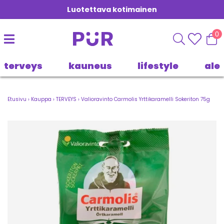
Luotettava kotimainen
0
terveys
kauneus
lifestyle
ale
Etusivu
›
Kauppa
›
TERVEYS
›
Valioravinto Carmolis Yrttikaramelli Sokeriton 75g