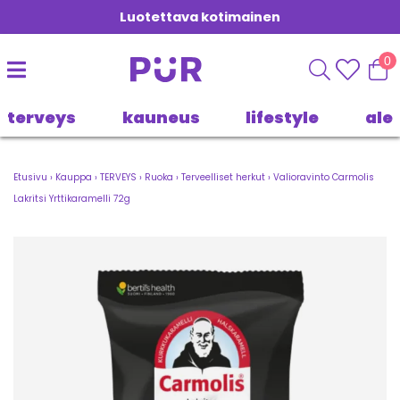
Luotettava kotimainen
0
terveys
kauneus
lifestyle
ale
Etusivu
›
Kauppa
›
TERVEYS
›
Ruoka
›
Terveelliset herkut
›
Valioravinto Carmolis
Lakritsi Yrttikaramelli 72g