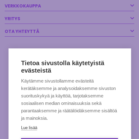
VERKKOKAUPPA
YRITYS
OTA YHTEYTTÄ
Tietoa sivustolla käytetyistä
evästeistä
Käytämme sivustollamme evästeitä
kerätäksemme ja analysoidaksemme sivuston
suorituskykyä ja käyttöä, tarjotaksemme
sosiaalisen median ominaisuuksia sekä
parantaaksemme ja räätälöidäksemme sisältöä
ja mainoksia.
Lue lisää