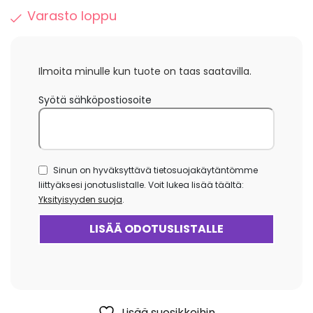
Varasto loppu
Ilmoita minulle kun tuote on taas saatavilla.
Syötä sähköpostiosoite
Sinun on hyväksyttävä tietosuojakäytäntömme
liittyäksesi jonotuslistalle. Voit lukea lisää täältä:
Yksityisyyden suoja
.
Lisää suosikkeihin