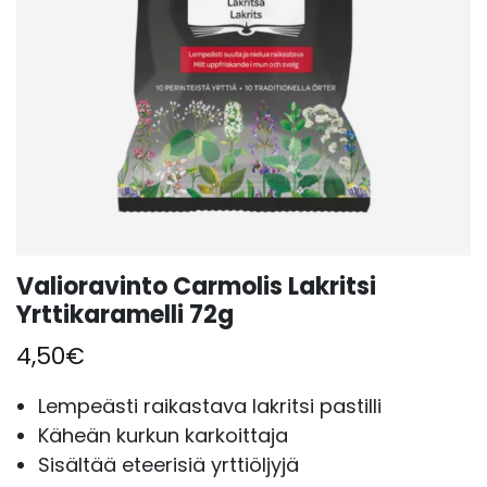
Valioravinto Carmolis Lakritsi
Yrttikaramelli 72g
4,50
€
Lempeästi raikastava lakritsi pastilli
Käheän kurkun karkoittaja
Sisältää eteerisiä yrttiöljyjä