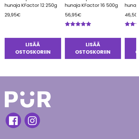
hunaja KFactor 12 250g
hunaja KFactor 16 500g
hunaj
29,95
€
56,95
€
46,50
Arvostelu
Arvos
tuotteesta:
tuotte
5.00
/ 5
5.00
/
LISÄÄ
LISÄÄ
OSTOSKORIIN
OSTOSKORIIN
O