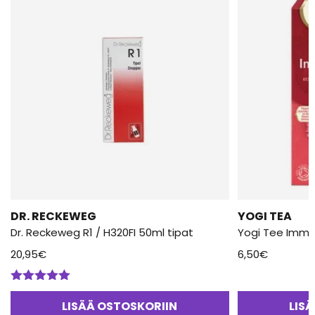
DR. RECKEWEG
YOGI TEA
Dr. Reckeweg R1 / H320FI 50ml tipat
Yogi Tee Immu
20,95
€
6,50
€
Arvostelu
tuotteesta:
LISÄÄ OSTOSKORIIN
LIS
5.00
/ 5