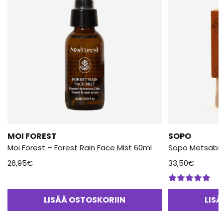
MOI FOREST
SOPO
Moi Forest – Forest Rain Face Mist 60ml
Sopo Metsäbio
26,95
€
33,50
€
Arvostelu
tuotteesta:
LISÄÄ OSTOSKORIIN
LIS
5.00
/ 5