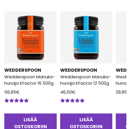
WEDDERSPOON
WEDDERSPOON
WED
Wedderspoon Manuka-
Wedderspoon Manuka-
Wedd
hunaja KFactor 16 500g
hunaja KFactor 12 500g
hunaj
56,95
€
46,50
€
29,95
Arvostelu
Arvostelu
tuotteesta:
tuotteesta:
5.00
/ 5
5.00
/ 5
LISÄÄ
LISÄÄ
OSTOSKORIIN
OSTOSKORIIN
O