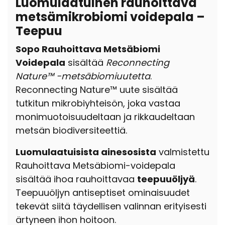
Luomulaatuinen rauhoittava
metsämikrobiomi voidepala –
Teepuu
Sopo Rauhoittava Metsäbiomi
Voidepala
sisältää
Reconnecting
Nature™ -metsäbiomiuutetta
.
Reconnecting Nature™ uute sisältää
tutkitun mikrobiyhteisön, joka vastaa
monimuotoisuudeltaan ja rikkaudeltaan
metsän biodiversiteettiä.
Luomulaatuisista ainesosista
valmistettu
Rauhoittava Metsäbiomi-voidepala
sisältää ihoa rauhoittavaa
teepuuöljyä
.
Teepuuöljyn antiseptiset ominaisuudet
tekevät siitä täydellisen valinnan erityisesti
ärtyneen ihon hoitoon.