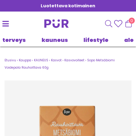
Luotettava kotimainen
0
terveys
kauneus
lifestyle
ale
Etusivu
›
Kauppa
›
KAUNEUS
›
Kasvot
›
Kasvovoiteet
›
Sopo Metsäbiomi
Voidepala Rauhoittava 60g