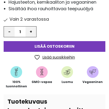
Hajusteeton, kemikaaliton ja vegaaninen
Sisältää ihoa rauhoittavaa teepuuöljyä
Vain 2 varastossa
Määrä
LISÄÄ OSTOSKORIIN
Lisää suosikkeihin
100%
GMO-vapaa
Luomu
Vegaaninen
luonnollinen
Tuotekuvaus