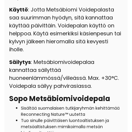
Käyttö
: Jotta Metsäbiomi Voidepalasta
saa suurimman hyödyn, sitä kannattaa
käyttää päivittäin. Voidepalan käyttö on
helppoa. Käytä esimerkiksi käsienpesun tai
kylvyn jälkeen hieromalla sitä kevyesti
iholle.
Säilytys
: Metsäbiomivoidepalaa
kannattaa säilyttää
huoneenlämmössä/viileässä. Max. +30°C.
Voidepala säilyy pahvirasiassa.
Sopo Metsäbiomivoidepala
Sisältää suomalaisen tutkijaryhmän kehittämää
Reconnecting Nature™ uutetta
Tuo sinulle päivittäisen luontoaltistuksen ja
metsäaltistuksen mimikoimalla metsän