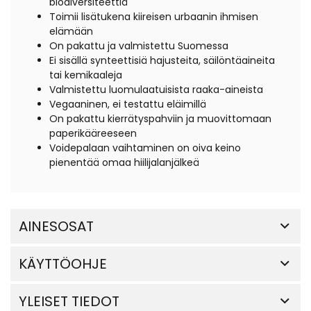
biodiversiteettiä
Toimii lisätukena kiireisen urbaanin ihmisen
elämään
On pakattu ja valmistettu Suomessa
Ei sisällä synteettisiä hajusteita, säilöntäaineita
tai kemikaaleja
Valmistettu luomulaatuisista raaka-aineista
Vegaaninen, ei testattu eläimillä
On pakattu kierrätyspahviin ja muovittomaan
paperikääreeseen
Voidepalaan vaihtaminen on oiva keino
pienentää omaa hiilijalanjälkeä
AINESOSAT
KÄYTTÖOHJE
YLEISET TIEDOT