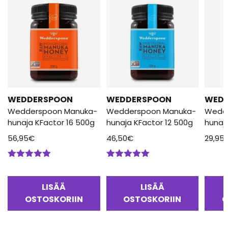
WEDDERSPOON
WEDDERSPOON
WED
Wedderspoon Manuka-
Wedderspoon Manuka-
Wedd
hunaja KFactor 16 500g
hunaja KFactor 12 500g
hunaj
56,95
€
46,50
€
29,95
Arvostelu
Arvostelu
tuotteesta:
tuotteesta:
5.00
/ 5
5.00
/ 5
LISÄÄ
LISÄÄ
OSTOSKORIIN
OSTOSKORIIN
O