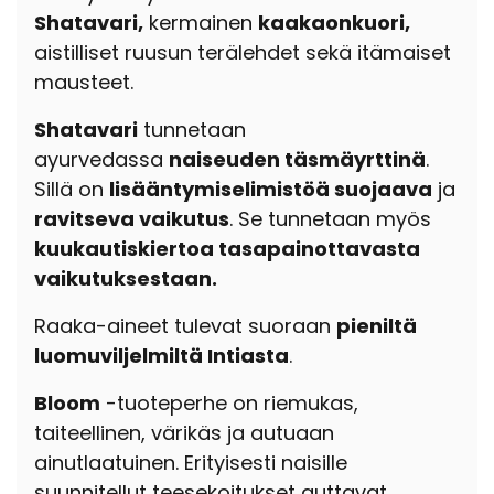
Shatavari,
kermainen
kaakaonkuori,
aistilliset ruusun terälehdet sekä itämaiset
mausteet.
Shatavari
tunnetaan
ayurvedassa
naiseuden täsmäyrttinä
.
Sillä
on
lisääntymiselimistöä suojaava
ja
ravitseva vaikutus
.
Se tunnetaan myös
kuukautiskiertoa tasapainottavasta
vaikutuksestaan.
Raaka-aineet tulevat suoraan
pieniltä
luomuviljelmiltä Intiasta
.
Bloom
-tuoteperhe on riemukas,
taiteellinen, värikäs ja autuaan
ainutlaatuinen. Erityisesti naisille
suunnitellut teesekoitukset auttavat