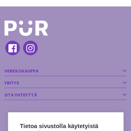
VERKKOKAUPPA
YRITYS
OTA YHTEYTTÄ
Tietoa sivustolla käytetyistä