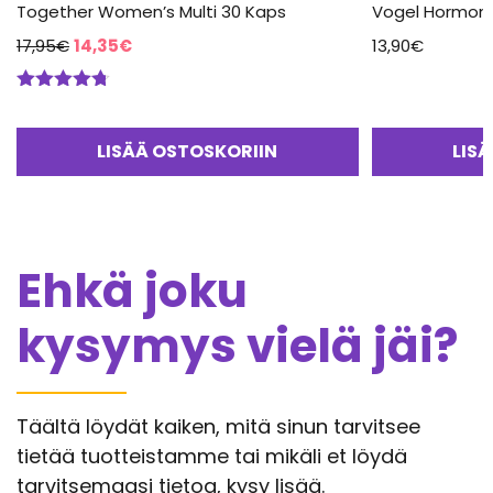
Together Women’s Multi 30 Kaps
Vogel Hormone
Alkuperäinen
Nykyinen
17,95
€
14,35
€
13,90
€
hinta
hinta
oli:
on:
Arvostelu
17,95€.
14,35€.
tuotteesta:
4.67
/ 5
LISÄÄ OSTOSKORIIN
LIS
Ehkä joku
kysymys vielä jäi?
Täältä löydät kaiken, mitä sinun tarvitsee
tietää tuotteistamme tai mikäli et löydä
tarvitsemaasi tietoa, kysy lisää.