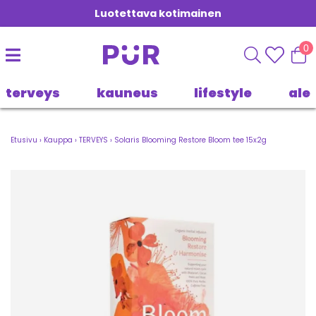
Luotettava kotimainen
0
terveys
kauneus
lifestyle
ale
Etusivu
›
Kauppa
›
TERVEYS
›
Solaris Blooming Restore Bloom tee 15x2g