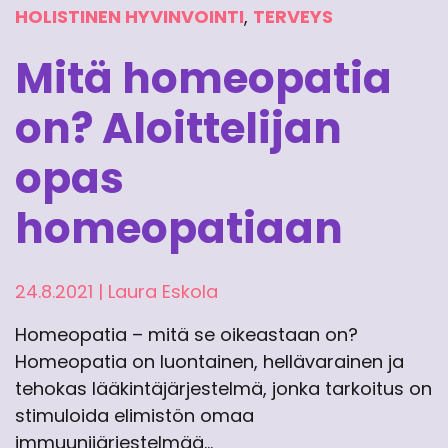
HOLISTINEN HYVINVOINTI
,
TERVEYS
Mitä homeopatia
on? Aloittelijan
opas
homeopatiaan
24.8.2021
|
Laura Eskola
Homeopatia – mitä se oikeastaan on?
Homeopatia on luontainen, hellävarainen ja
tehokas lääkintäjärjestelmä, jonka tarkoitus on
stimuloida elimistön omaa
immuunijärjestelmää…