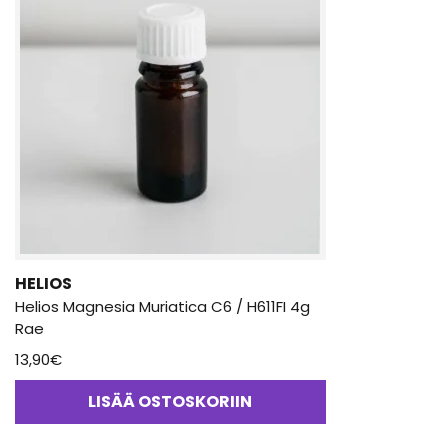
HELIOS
Helios Magnesia Muriatica C6 / H611FI 4g
Rae
13,90
€
LISÄÄ OSTOSKORIIN