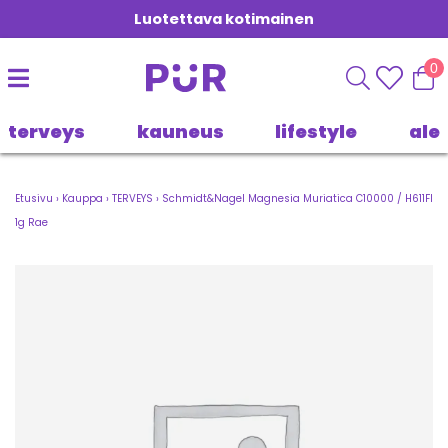
Luotettava kotimainen
0
terveys
kauneus
lifestyle
ale
Etusivu
›
Kauppa
›
TERVEYS
›
Schmidt&Nagel Magnesia Muriatica C10000 / H611FI
1g Rae