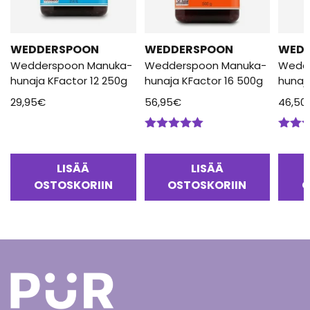
WEDDERSPOON
WEDDERSPOON
WED
Wedderspoon Manuka-
Wedderspoon Manuka-
Wedd
hunaja KFactor 12 250g
hunaja KFactor 16 500g
hunaj
29,95
€
56,95
€
46,50
Arvostelu
Arvos
tuotteesta:
tuotte
5.00
/ 5
5.00
/
LISÄÄ
LISÄÄ
OSTOSKORIIN
OSTOSKORIIN
O