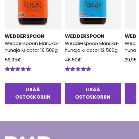
WEDDERSPOON
WEDDERSPOON
WED
Wedderspoon Manuka-
Wedderspoon Manuka-
Wedd
hunaja KFactor 16 500g
hunaja KFactor 12 500g
hunaj
56,95
€
46,50
€
29,95
Arvostelu
Arvostelu
tuotteesta:
tuotteesta:
5.00
/ 5
5.00
/ 5
LISÄÄ
LISÄÄ
OSTOSKORIIN
OSTOSKORIIN
O