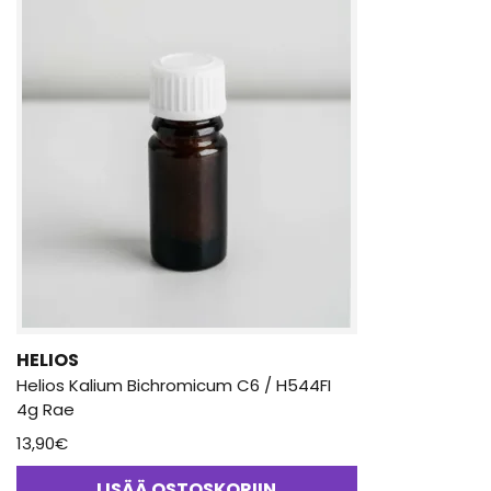
HELIOS
Helios Kalium Bichromicum C6 / H544FI
4g Rae
13,90
€
LISÄÄ OSTOSKORIIN