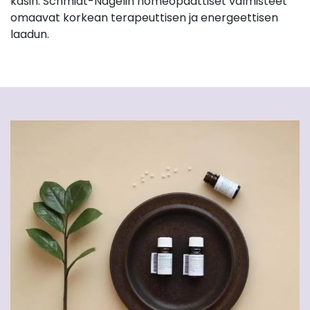
käsin. Schmidt-Nagelin homeopaattiset valmisteet
omaavat korkean terapeuttisen ja energeettisen
laadun.