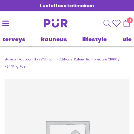
Luotettava kotimainen
0
terveys
kauneus
lifestyle
ale
Etusivu
›
Kauppa
›
TERVEYS
›
Schmidt&Nagel Kalium Bichromicum C1000 /
H544FI 1g Rae