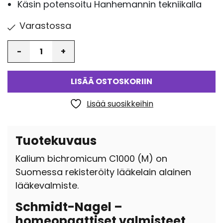
Käsin potensoitu Hanhemannin tekniikalla
Varastossa
Määrä
LISÄÄ OSTOSKORIIN
Lisää suosikkeihin
Tuotekuvaus
Kalium bichromicum C1000 (M) on
Suomessa rekisteröity lääkelain alainen
lääkevalmiste.
Schmidt-Nagel –
homeopaattiset valmisteet