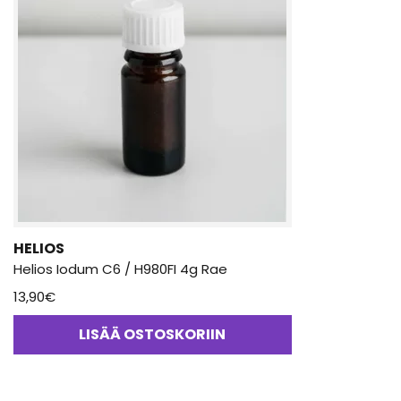
HELIOS
Helios Iodum C6 / H980FI 4g Rae
13,90
€
LISÄÄ OSTOSKORIIN