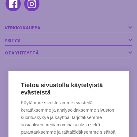
VERKKOKAUPPA
YRITYS
OTA YHTEYTTÄ
Tietoa sivustolla käytetyistä
evästeistä
Käytämme sivustollamme evästeitä
kerätäksemme ja analysoidaksemme sivuston
suorituskykyä ja käyttöä, tarjotaksemme
sosiaalisen median ominaisuuksia sekä
parantaaksemme ja räätälöidäksemme sisältöä