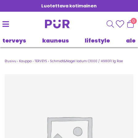
Luotettava kotimainen
0
terveys
kauneus
lifestyle
ale
Etusivu
›
Kauppa
›
TERVEYS
›
Schmidt&Nagel Iodum C1000 / H980FI 1g Rae