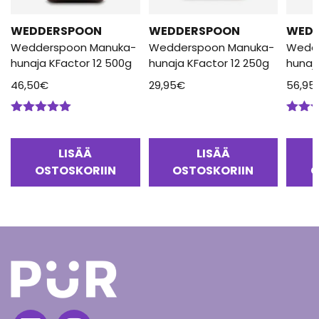
WEDDERSPOON
WEDDERSPOON
WED
Wedderspoon Manuka-
Wedderspoon Manuka-
Wedd
hunaja KFactor 12 500g
hunaja KFactor 12 250g
hunaj
46,50
€
29,95
€
56,95
Arvostelu
Arvos
tuotteesta:
tuotte
5.00
/ 5
5.00
/
LISÄÄ
LISÄÄ
OSTOSKORIIN
OSTOSKORIIN
O