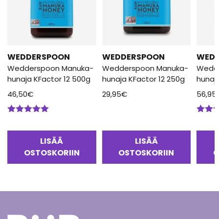
WEDDERSPOON
WEDDERSPOON
WED
Wedderspoon Manuka-
Wedderspoon Manuka-
Wedd
hunaja KFactor 12 500g
hunaja KFactor 12 250g
hunaj
46,50
€
29,95
€
56,95
Arvostelu
Arvos
tuotteesta:
tuotte
5.00
/ 5
5.00
/
LISÄÄ
LISÄÄ
OSTOSKORIIN
OSTOSKORIIN
O