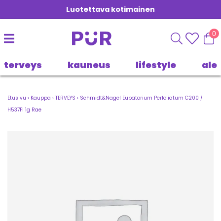
Luotettava kotimainen
0
terveys
kauneus
lifestyle
ale
Etusivu
›
Kauppa
›
TERVEYS
›
Schmidt&Nagel Eupatorium Perfoliatum C200 /
H537FI 1g Rae