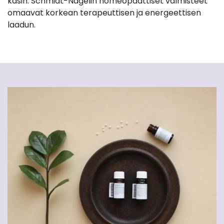
käsin. Schmidt-Nagelin homeopaattiset valmisteet
omaavat korkean terapeuttisen ja energeettisen
laadun.