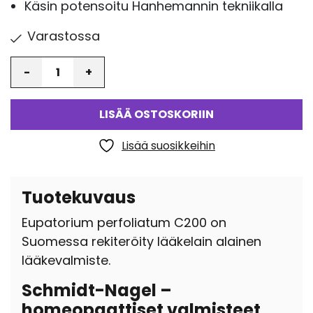
Käsin potensoitu Hanhemannin tekniikalla
Varastossa
Määrä
LISÄÄ OSTOSKORIIN
Lisää suosikkeihin
Tuotekuvaus
Eupatorium perfoliatum C200 on
Suomessa rekiteröity lääkelain alainen
lääkevalmiste.
Schmidt-Nagel –
homeopaattiset valmisteet