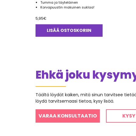
Tumma ja täyteläinen
Korvapuustin makuinen suklaa!
5,95
€
LISÄÄ OSTOSKORIIN
Ehkä joku kysymys
Täältä löydät kaiken, mitä sinun tarvitsee tiet
löydä tarvitsemaasi tietoa, kysy lisää.
VARAA KONSULTAATIO
KYSY