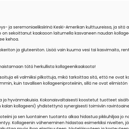
ys- ja seremoniaeliksiirinä Keski-Amerikan kulttuureissa, ja sit
eo on sekoittanut kaakaoon laitumella kasvaneen naudan kollag
tsee kehoa.
riton ja gluteeniton. Lisää vain kuuma vesi tai kasvimaito, rent
aistamaan tätä herkullista kollageenikaakaota!
tuja eli valmiiksi pilkottuja, mikä tarkoittaa sitä, että ne ovat k
, kuin tavallisen kollageeniproteiinin, sillä ne ovat elimistön a
ia ja hyvänmakuisia.
Kokonaisvaltaisesti koostetut tuotteet sisältä
alan kollageeni) yhdistettynä synergisesti toimiviin ravintoainei
roteiini ja sen luontainen tuotanto
alkaa hidastua pikkuhiljaa jo 
entyy.
Kollageenin
väheneminen hidastaa esimerkiksi nivelten, jän
aikuttaa myös ihon elastisuuteen, täyteläisyyteen ja kosteuteen,