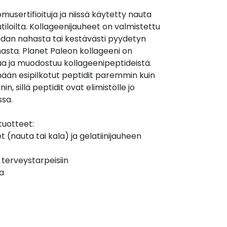
musertifioituja ja niissä käytetty nauta
tiloilta. Kollageenijauheet on valmistettu
dan nahasta tai kestävästi pyydetyn
asta. Planet Paleon kollageeni on
tua ja muodostuu kollageenipeptideistä.
ään esipilkotut peptidit paremmin kuin
in, sillä peptidit ovat elimistölle jo
ssa.
tuotteet:
 (nauta tai kala) ja gelatiinijauheen
 terveystarpeisiin
la