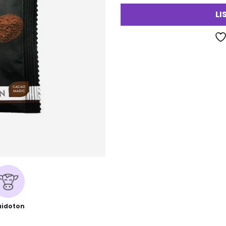
LI
idoton