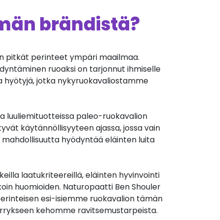
ämän brändistä?
on pitkät perinteet ympäri maailmaa.
ödyntäminen ruoaksi on tarjonnut ihmiselle
ia hyötyjä, jotka nykyruokavaliostamme
ja luuliemituotteissa paleo-ruokavalion
yvät käytännöllisyyteen ajassa, jossa vain
a mahdollisuutta hyödyntää eläinten luita
illa laatukriteereillä, eläinten hyvinvointi
koin huomioiden. Naturopaatti Ben Shouler
erinteisen esi-isiemme ruokavalion tämän
ärrykseen kehomme ravitsemustarpeista.