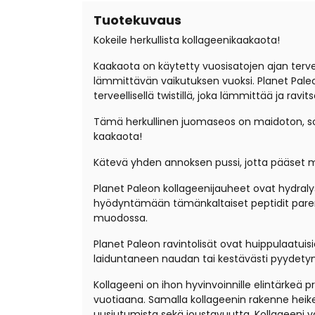
Tuotekuvaus
Kokeile herkullista kollageenikaakaota!
Kaakaota on käytetty vuosisatojen ajan terve
lämmittävän vaikutuksen vuoksi. Planet Pal
terveellisellä twistillä, joka lämmittää ja ravi
Tämä herkullinen juomaseos on maidoton, soke
kaakaota!
Kätevä yhden annoksen pussi, jotta pääset m
Planet Paleon kollageenijauheet ovat hydralysoi
hyödyntämään tämänkaltaiset peptidit paremmin
muodossa.
Planet Paleon ravintolisät ovat huippulaatuis
laiduntaneen naudan tai kestävästi pyydetyn k
Kollageeni on ihon hyvinvoinnille elintärkeä p
vuotiaana
.
Samalla
kollageenin
rakenne heik
uusiutumista sekä joustavuutta.
Kollageeni v