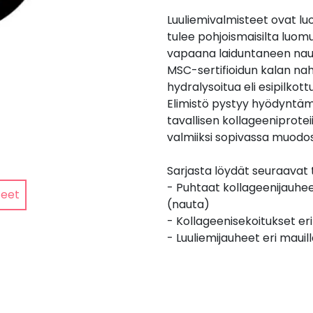
Luuliemivalmisteet ovat luo
tulee pohjoismaisilta luomu
vapaana laiduntaneen nau
MSC-sertifioidun kalan nah
hydralysoitua eli esipilkot
Elimistö pystyy hyödyntäm
tavallisen kollageeniproteiin
valmiiksi sopivassa muodo
Sarjasta löydät seuraavat 
- Puhtaat kollageenijauheet
teet
(nauta)
- Kollageenisekoitukset eri
- Luuliemijauheet eri mauil