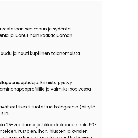
ä arvostetaan sen maun ja sydäntä
eenia ja luonut näin kaakaojuoman
oudu ja nauti kupillinen taianomaista
ollageenipeptidejä. Elimistö pystyy
minohappoprofiilille jo valmiiksi sopivassa
vät eettisesti tuotettua kollageenia (niityllä
siin.
noin 25-vuotiaana ja lakkaa kokonaan noin 50-
teiden, rustojen, ihon, hiusten ja kynsien
 joten sitä kannattaa alkaa nauttia hyvissä