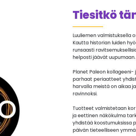
Tiesitkö t
Luuliemen valmistuksella 
Kautta historian luiden hy
runsaasti ravitsemuksellis
helposti jäävät uupumaan.
Planet Paleon kollageeni- 
parhaat periaatteet yhdist
harvalla meistä on aikaa j
ravinnoksi.
Tuotteet valmistetaan korke
ja eettinen näkökulma tar
yhdistää koostumuksissa p
päivän tieteelliseen ymm