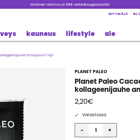
Ilmainen toimitus yli 89€ verkkokauppaostoille!
MYYMÄLÄ
BL
rveys
kauneus
lifestyle
ale
ollageenijauhe annospussi 1 kpl
PLANET PALEO
Planet Paleo Cac
kollageenijauhe an
2,20
€
Varastossa
Määrä