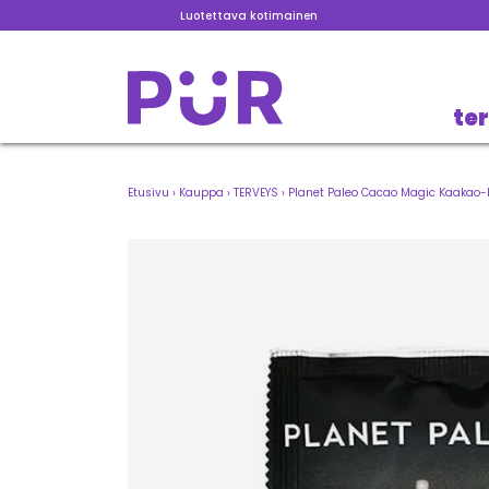
Luotettava kotimainen
te
Etusivu
›
Kauppa
›
TERVEYS
›
Planet Paleo Cacao Magic Kaakao-k