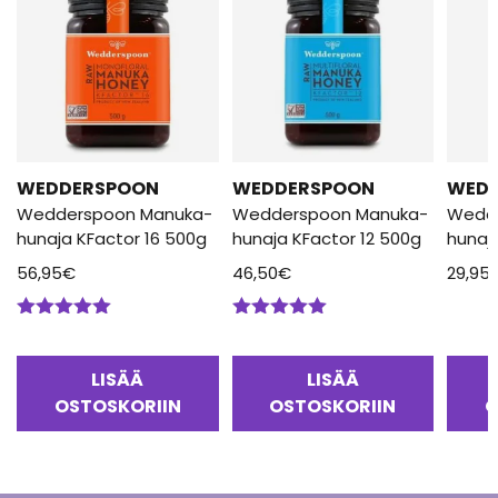
WEDDERSPOON
WEDDERSPOON
WED
Wedderspoon Manuka-
Wedderspoon Manuka-
Wedd
hunaja KFactor 16 500g
hunaja KFactor 12 500g
hunaj
56,95
€
46,50
€
29,95
Arvostelu
Arvostelu
tuotteesta:
tuotteesta:
5.00
/ 5
5.00
/ 5
LISÄÄ
LISÄÄ
OSTOSKORIIN
OSTOSKORIIN
O