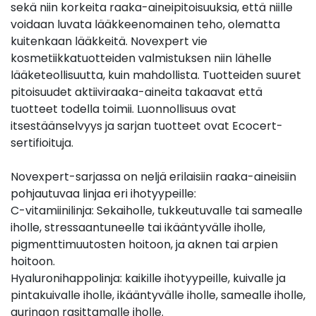
sekä niin korkeita raaka-aineipitoisuuksia, että niille
voidaan luvata lääkkeenomainen teho, olematta
kuitenkaan lääkkeitä. Novexpert vie
kosmetiikkatuotteiden valmistuksen niin lähelle
lääketeollisuutta, kuin mahdollista. Tuotteiden suuret
pitoisuudet aktiiviraaka-aineita takaavat että
tuotteet todella toimii. Luonnollisuus ovat
itsestäänselvyys ja sarjan tuotteet ovat Ecocert-
sertifioituja.
Novexpert-sarjassa on neljä erilaisiin raaka-aineisiin
pohjautuvaa linjaa eri ihotyypeille:
C-vitamiinilinja: Sekaiholle, tukkeutuvalle tai samealle
iholle, stressaantuneelle tai ikääntyvälle iholle,
pigmenttimuutosten hoitoon, ja aknen tai arpien
hoitoon.
Hyaluronihappolinja: kaikille ihotyypeille, kuivalle ja
pintakuivalle iholle, ikääntyvälle iholle, samealle iholle,
auringon rasittamalle iholle.