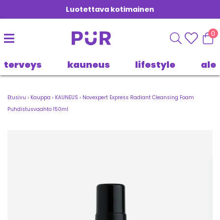
Luotettava kotimainen
0
terveys
kauneus
lifestyle
ale
Etusivu
›
Kauppa
›
KAUNEUS
›
Novexpert Express Radiant Cleansing Foam
Puhdistusvaahto 150ml