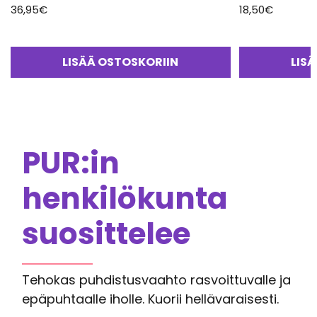
36,95
€
18,50
€
LISÄÄ OSTOSKORIIN
LIS
PUR:in
henkilökunta
suosittelee
Tehokas puhdistusvaahto rasvoittuvalle ja
epäpuhtaalle iholle. Kuorii hellävaraisesti.