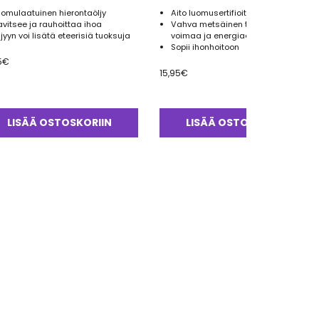
uomulaatuinen hierontaöljy
Aito luomusertifioitu eteerinen öljy
avitsee ja rauhoittaa ihoa
Vahva metsäinen tuoksu tuo
ljyyn voi lisätä eteerisiä tuoksuja
voimaa ja energiaa
Sopii ihonhoitoon
5
€
15,95
€
LISÄÄ OSTOSKORIIN
LISÄÄ OSTOSKORIIN