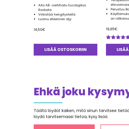
Terapeutti
elinvoimai
Aito AB -sertifioitu Eucalyptus
Perustuu B
Radiata
Käyttömuka
Virkistää hengitysteitä
on ratkaisu
Luomu eteerinen öljy
19,95
€
14,50
€
Arvostelu
tuotteesta:
LISÄÄ OSTOSKORIIN
LISÄÄ
5.00
/ 5
Ehkä joku kysymys
Täältä löydät kaiken, mitä sinun tarvitsee tiet
löydä tarvitsemaasi tietoa, kysy lisää.