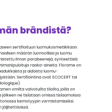
ämän brändistä?
aseen sertifioituun luomukosmetiikkaan.
aalisen määrän luonnollisia ja luomu
mistettu ilman parabeenejä, synteettisiä
geenimanipuloituja raaka-aineita. Florame on
laadukkaista ja aidoista luomu-
öljyistään. Sertifiointina ovat ECOCERT tai
iologique).
men omilta valvotuilta tiloilta, joilla on
a jälkeen ne tislataan omissa tislaamoissa
ratoriossa kemotyypin varmistamiseksi.
jäljitettävissä.