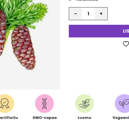
Määrä
LI
ertifioitu
GMO-vapaa
Luomu
Vegaan