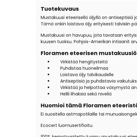
Tuotekuvaus
Mustakuusi eteerisellä öljyllä on antiseptisiä 
Tämä onkin loistava öljy erityisesti talvisiin päi
Mustakuusi on havupuu, jota tavataan erityises
kuusen tuoksu. Pohjois-Amerikan intiaanit arv
Floramen eteerisen mustakuusiöl
Virkistää hengitysteitä
Puhdistaa huoneilmaa
Loistava öljy talvikaudelle
Antiseptisiä ja puhdistavia vaikutuks
Virkistää ja helpottaa väsymystä a
Hellii lihaksia sekä niveliä
Huomioi tämä Floramen eteerist
Ei suositella astmapotilaille tai munuaisongelm
Ecocert luomusertifioitu.
100% kemotyypitetty luomu mustakuusi eteer