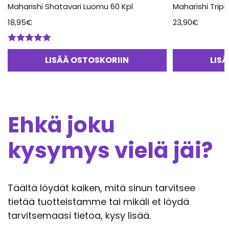
Maharishi Shatavari Luomu 60 Kpl
Maharishi Trip
18,95
€
23,90
€
Arvostelu
tuotteesta:
LISÄÄ OSTOSKORIIN
LIS
5.00
/ 5
Ehkä joku
kysymys vielä jäi?
Täältä löydät kaiken, mitä sinun tarvitsee
tietää tuotteistamme tai mikäli et löydä
tarvitsemaasi tietoa, kysy lisää.