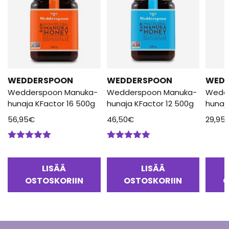
WEDDERSPOON
WEDDERSPOON
WED
Wedderspoon Manuka-
Wedderspoon Manuka-
Wedd
hunaja KFactor 16 500g
hunaja KFactor 12 500g
hunaj
56,95
€
46,50
€
29,95
Arvostelu
Arvostelu
tuotteesta:
tuotteesta:
5.00
/ 5
5.00
/ 5
LISÄÄ
LISÄÄ
OSTOSKORIIN
OSTOSKORIIN
O