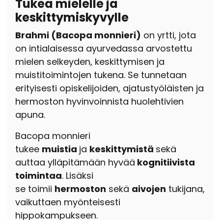
Tukea mielelle ja
keskittymiskyvylle
Brahmi (Bacopa monnieri)
on yrtti, jota
on intialaisessa ayurvedassa arvostettu
mielen selkeyden, keskittymisen ja
muistitoimintojen tukena. Se tunnetaan
erityisesti opiskelijoiden, ajatustyöläisten ja
hermoston hyvinvoinnista huolehtivien
apuna.
Bacopa monnieri
tukee
muistia
ja
keskittymistä
sekä
auttaa ylläpitämään hyvää
kognitiivista
toimintaa
. Lisäksi
se toimii
hermoston
sekä
aivojen
tukijana,
vaikuttaen myönteisesti
hippokampukseen.