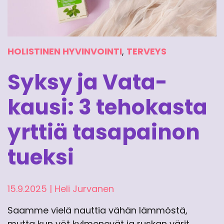
HOLISTINEN HYVINVOINTI
,
TERVEYS
Syksy ja Vata-
kausi: 3 tehokasta
yrttiä tasapainon
tueksi
15.9.2025
|
Heli Jurvanen
Saamme vielä nauttia vähän lämmöstä,
mutta kun yöt kylmenevät ja ruskan värit