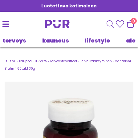
Luotettava kotimainen
0
terveys
kauneus
lifestyle
ale
Etusivu
›
Kauppa
›
TERVEYS
›
Terveystavoitteet
›
Terve ikääntyminen
›
Maharishi
Brahmi 60tabl 30g