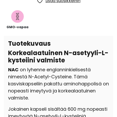
Lisää suosikkeihin
GMO-vapaa
Tuotekuvaus
Korkealaatuinen N-asetyyli-L-
kysteiini valmiste
NAC
on lyhenne englanninkielisestä
nimestä N-Acetyl-Cysteine. Tämä
kasviskapseliin pakattu aminohappolisä on
nopeasti imeytyvä ja korkealaatuinen
valmiste.
Jokainen kapseli sisältää 600 mg nopeasti
imeytyvää N-asetyyli-L-kysteiiniä.