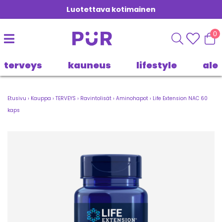
Luotettava kotimainen
0
terveys
kauneus
lifestyle
ale
Etusivu
›
Kauppa
›
TERVEYS
›
Ravintolisät
›
Aminohapot
›
Life Extension NAC 60
kaps