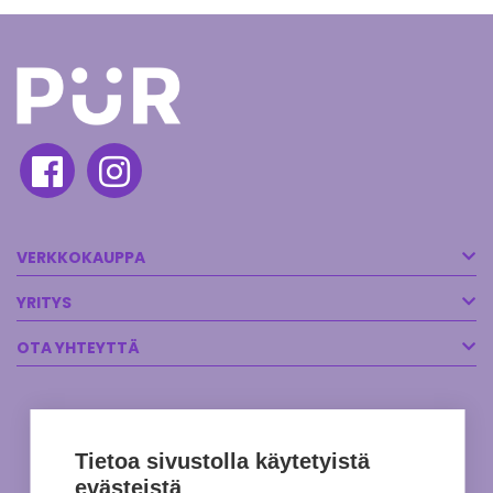
VERKKOKAUPPA
YRITYS
OTA YHTEYTTÄ
Tietoa sivustolla käytetyistä
evästeistä