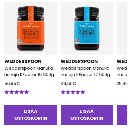
WEDDERSPOON
WEDDERSPOON
WED
Wedderspoon Manuka-
Wedderspoon Manuka-
Wedd
hunaja KFactor 16 500g
hunaja KFactor 12 500g
hunaj
56,95
€
46,50
€
29,95
Arvostelu
Arvostelu
tuotteesta:
tuotteesta:
5.00
/ 5
5.00
/ 5
LISÄÄ
LISÄÄ
OSTOSKORIIN
OSTOSKORIIN
O