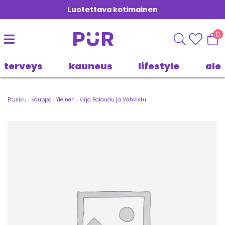
Luotettava kotimainen
0
terveys
kauneus
lifestyle
ale
Etusivu
›
Kauppa
›
Yleinen
›
Kirja Palaudu ja Vahvistu