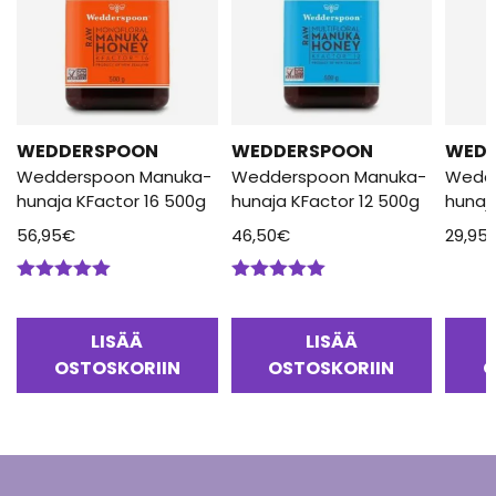
WEDDERSPOON
WEDDERSPOON
WED
Wedderspoon Manuka-
Wedderspoon Manuka-
Wedd
hunaja KFactor 16 500g
hunaja KFactor 12 500g
hunaj
56,95
€
46,50
€
29,95
Arvostelu
Arvostelu
tuotteesta:
tuotteesta:
5.00
/ 5
5.00
/ 5
LISÄÄ
LISÄÄ
OSTOSKORIIN
OSTOSKORIIN
O