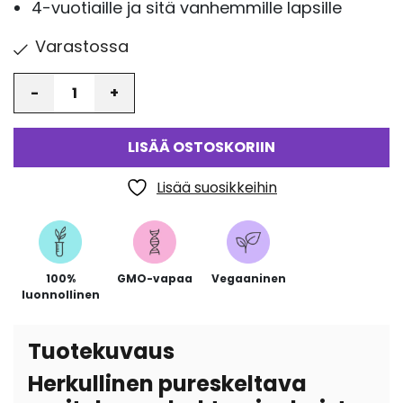
4-vuotiaille ja sitä vanhemmille lapsille
Varastossa
Määrä
LISÄÄ OSTOSKORIIN
Lisää suosikkeihin
100%
GMO-vapaa
Vegaaninen
luonnollinen
Tuotekuvaus
Herkullinen pureskeltava