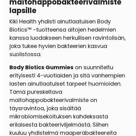
maitohappobakteerivalmiste
lapsille
Kiki Health yhdisti ainutlaatuisen Body
Biotics™ -tuotteensa aitojen hedelmien
kanssa luodakseen herkullisen ravintolisän,
joka tukee hyvien bakteerien kasvua
suolistossa.
Body Biotics Gummies
on suunniteltu
erityisesti 4-vuotiaiden ja sitä vanhempien
lasten ainutlaatuiset tarpeet huomioiden.
Tämä pureskeltava
maitohappobakteerivalmiste on
täysravintoa, joka sisältää
mikrobiomisekoituksen kahdeksasta
erilaisesta bakteeriviljelmästä. Siihen
kuuluu yhdistelmä maaperäbakteereita