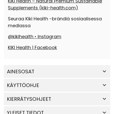
KIKI Health – Natural Premium Sustainable
Supplements
(kiki-health.com)
Seuraa Kiki Health -brändiä sosiaalisessa
mediassa
@kikihealth • Instagram
KIKI Health | Facebook
AINESOSAT
KÄYTTÖOHJE
KIERRÄTYSOHJEET
YLEISET TIEDOT