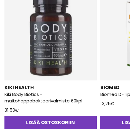
KIKI HEALTH
BIOMED
Kiki Body Biotics -
Biomed D-Tipa
maitohappobakteerivalmiste 60kpl
13,25
€
31,50
€
LISÄÄ OSTOSKORIIN
LIS