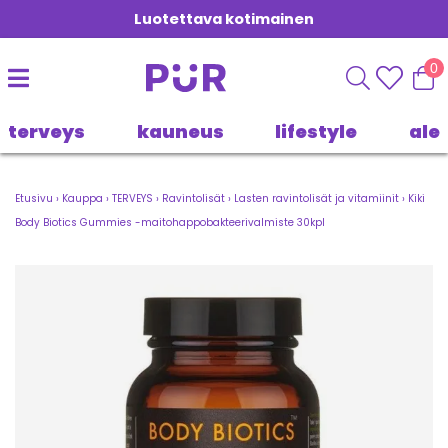
Luotettava kotimainen
0
terveys
kauneus
lifestyle
ale
Etusivu
›
Kauppa
›
TERVEYS
›
Ravintolisät
›
Lasten ravintolisät ja vitamiinit
›
Kiki
Body Biotics Gummies -maitohappobakteerivalmiste 30kpl