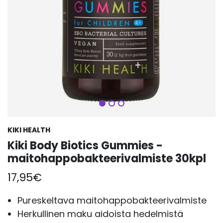
Seuraava
KIKI HEALTH
Kiki Body Biotics Gummies -
maitohappobakteerivalmiste 30kpl
17,95
€
Pureskeltava maitohappobakteerivalmiste
Herkullinen maku aidoista hedelmistä