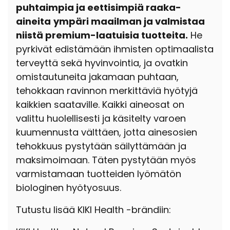
puhtaimpia ja eettisimpiä raaka-
aineita
ympäri maailman ja valmistaa
niistä premium-laatuisia tuotteita.
He
pyrkivät edistämään ihmisten optimaalista
terveyttä sekä hyvinvointia, ja ovatkin
omistautuneita jakamaan puhtaan,
tehokkaan ravinnon merkittäviä hyötyjä
kaikkien saataville. Kaikki aineosat on
valittu
huolellisesti ja käsitelty varoen
kuumennusta välttäen, jotta ainesosien
tehokkuus pystytään säilyttämään ja
maksimoimaan. Täten pystytään myös
varmistamaan tuotteiden lyömätön
biologinen hyötyosuus.
Tutustu lisää KIKI Health -brändiin: