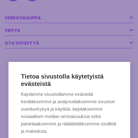
VERKKOKAUPPA
YRITYS
OTA YHTEYTTÄ
Tietoa sivustolla käytetyistä
evästeistä
Käytämme sivustollamme evästeitä
kerätäksemme ja analysoidaksemme sivuston
suorituskykyä ja käyttöä, tarjotaksemme
sosiaalisen median ominaisuuksia sekä
parantaaksemme ja räätälöidäksemme sisältöä
ja mainoksia.