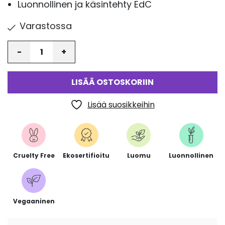
Luonnollinen ja käsintehty EdC
Varastossa
Määrä
LISÄÄ OSTOSKORIIN
Lisää suosikkeihin
Cruelty Free
Ekosertifioitu
Luomu
Luonnollinen
Vegaaninen