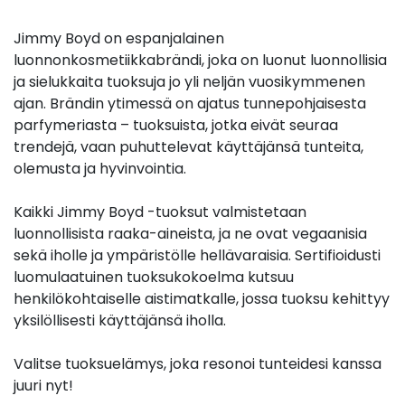
Jimmy Boyd on espanjalainen
luonnonkosmetiikkabrändi, joka on luonut luonnollisia
ja sielukkaita tuoksuja jo yli neljän vuosikymmenen
ajan. Brändin ytimessä on ajatus tunnepohjaisesta
parfymeriasta – tuoksuista, jotka eivät seuraa
trendejä, vaan puhuttelevat käyttäjänsä tunteita,
olemusta ja hyvinvointia.
Kaikki Jimmy Boyd -tuoksut valmistetaan
luonnollisista raaka-aineista, ja ne ovat vegaanisia
sekä iholle ja ympäristölle hellävaraisia. Sertifioidusti
luomulaatuinen tuoksukokoelma kutsuu
henkilökohtaiselle aistimatkalle, jossa tuoksu kehittyy
yksilöllisesti käyttäjänsä iholla.
Valitse tuoksuelämys, joka resonoi tunteidesi kanssa
juuri nyt!