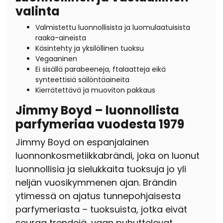
valinta
Valmistettu luonnollisista ja luomulaatuisista
raaka-aineista
Käsintehty ja yksilöllinen tuoksu
Vegaaninen
Ei sisällä parabeeneja, ftalaatteja eikä
synteettisiä säilöntäaineita
Kierrätettävä ja muoviton pakkaus
Jimmy Boyd – luonnollista
parfymeriaa vuodesta 1979
Jimmy Boyd on espanjalainen
luonnonkosmetiikkabrändi, joka on luonut
luonnollisia ja sielukkaita tuoksuja jo yli
neljän vuosikymmenen ajan. Brändin
ytimessä on ajatus tunnepohjaisesta
parfymeriasta – tuoksuista, jotka eivät
seuraa trendejä, vaan puhuttelevat