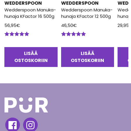
WEDDERSPOON
WEDDERSPOON
WED
Wedderspoon Manuka-
Wedderspoon Manuka-
Wedd
hunaja KFactor 16 500g
hunaja KFactor 12 500g
hunaj
56,95
€
46,50
€
29,95
Arvostelu
Arvostelu
tuotteesta:
tuotteesta:
5.00
/ 5
5.00
/ 5
LISÄÄ
LISÄÄ
OSTOSKORIIN
OSTOSKORIIN
O