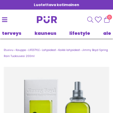
Luotettava kotimainen
0
terveys
kauneus
lifestyle
ale
Etusivu
›
Kauppa
›
LIFESTYLE
›
Lahjaideat
›
Kaikki lahjaideat
›
Jimmy Boyd Spring
Rain Tuoksuvesi 200ml