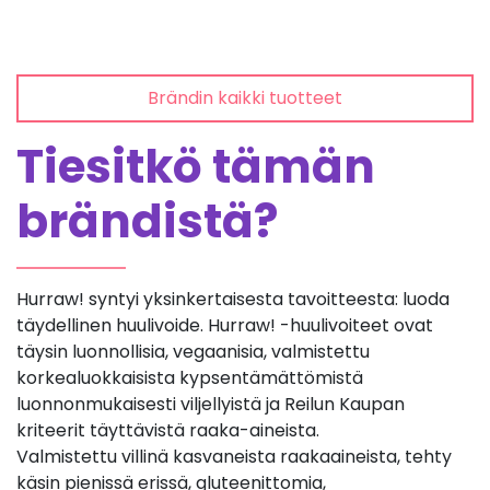
Brändin kaikki tuotteet
Tiesitkö tämän
brändistä?
Hurraw! syntyi yksinkertaisesta tavoitteesta: luoda
täydellinen huulivoide. Hurraw! -­huulivoiteet ovat
täysin luonnollisia, vegaanisia, valmistettu
korkealuokkaisista kypsentämättömistä
luonnonmukaisesti viljellyistä ja Reilun Kaupan
kriteerit täyttävistä raaka-aineista.
Valmistettu villinä kasvaneista raaka­aineista, tehty
käsin pienissä erissä, gluteenittomia,