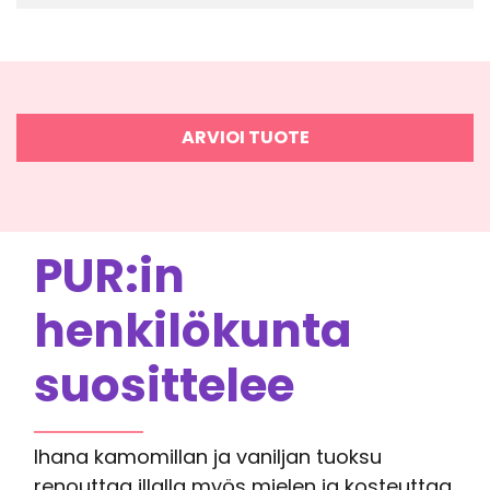
ARVIOI TUOTE
PUR:in
henkilökunta
suosittelee
Ihana kamomillan ja vaniljan tuoksu
renouttaa illalla myös mielen ja kosteuttaa