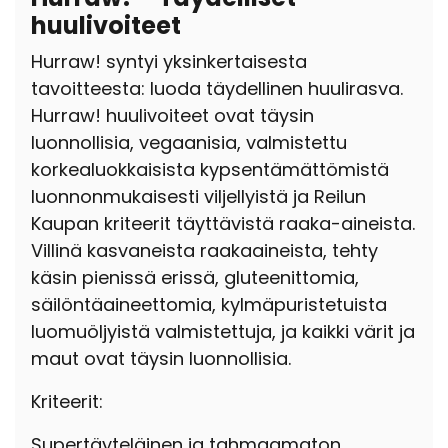
huulivoiteet
Hurraw! syntyi yksinkertaisesta
tavoitteesta: luoda täydellinen huulirasva.
Hurraw! ­huulivoiteet ovat täysin
luonnollisia, vegaanisia, valmistettu
korkealuokkaisista kypsentämättömistä
luonnonmukaisesti viljellyistä ja Reilun
Kaupan kriteerit täyttävistä raaka-aineista.
Villinä kasvaneista raaka­aineista, tehty
käsin pienissä erissä, gluteenittomia,
säilöntäaineettomia, kylmäpuristetuista
luomuöljyistä valmistettuja, ja kaikki värit ja
maut ovat täysin luonnollisia.
Kriteerit:
Supertäyteläinen ja tahmaamaton