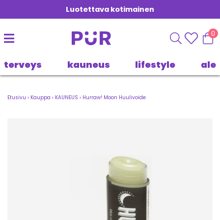
Luotettava kotimainen
0
terveys
kauneus
lifestyle
ale
Etusivu
›
Kauppa
›
KAUNEUS
›
Hurraw! Moon Huulivoide