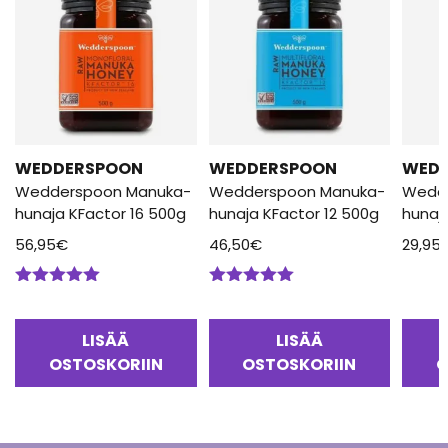
WEDDERSPOON
WEDDERSPOON
WED
Wedderspoon Manuka-
Wedderspoon Manuka-
Wedd
hunaja KFactor 16 500g
hunaja KFactor 12 500g
hunaj
56,95
€
46,50
€
29,95
Arvostelu
Arvostelu
tuotteesta:
tuotteesta:
5.00
/ 5
5.00
/ 5
LISÄÄ
LISÄÄ
OSTOSKORIIN
OSTOSKORIIN
O