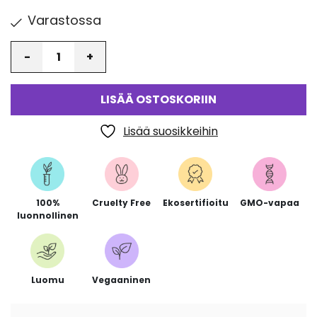
Varastossa
Määrä
LISÄÄ OSTOSKORIIN
Lisää suosikkeihin
100%
Cruelty Free
Ekosertifioitu
GMO-vapaa
luonnollinen
Luomu
Vegaaninen