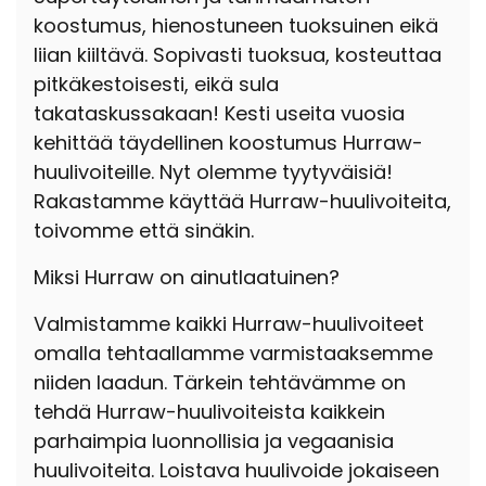
koostumus, hienostuneen tuoksuinen eikä
liian kiiltävä. Sopivasti tuoksua, kosteuttaa
pitkäkestoisesti, eikä sula
takataskussakaan! Kesti useita vuosia
kehittää täydellinen koostumus Hurraw-
huulivoiteille. Nyt olemme tyytyväisiä!
Rakastamme käyttää Hurraw-huulivoiteita,
toivomme että sinäkin.
Miksi Hurraw on ainutlaatuinen?
Valmistamme kaikki Hurraw-huulivoiteet
omalla tehtaallamme varmistaaksemme
niiden laadun. Tärkein tehtävämme on
tehdä Hurraw-huulivoiteista kaikkein
parhaimpia luonnollisia ja vegaanisia
huulivoiteita. Loistava huulivoide jokaiseen