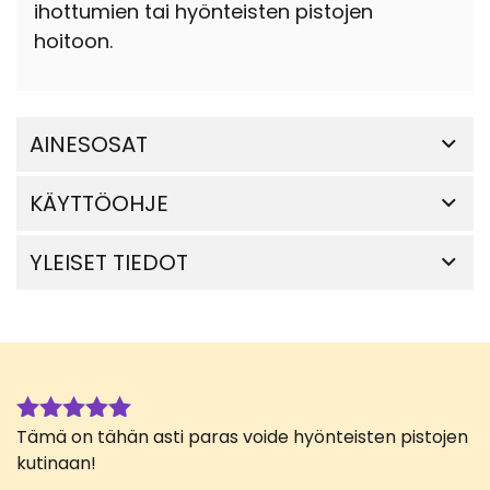
ihottumien tai hyönteisten pistojen
hoitoon.
AINESOSAT
KÄYTTÖOHJE
YLEISET TIEDOT
Tämä on tähän asti paras voide hyönteisten pistojen
Arvostelu
tuotteesta:
kutinaan!
5
/ 5