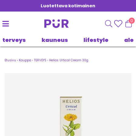
Luotettava kotimainen
0
terveys
kauneus
lifestyle
ale
Etusivu
›
Kauppa
›
TERVEYS
›
Helios Urtical Cream 30g