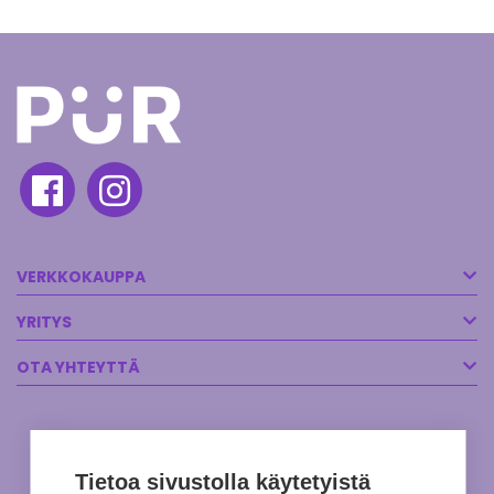
VERKKOKAUPPA
YRITYS
OTA YHTEYTTÄ
Tietoa sivustolla käytetyistä