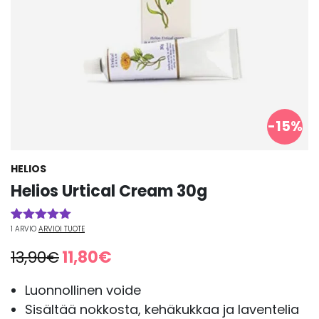
-15%
HELIOS
Helios Urtical Cream 30g
1
ARVIO
ARVIOI TUOTE
Arvio
1
5.00
5:stä
Alkuperäinen
Nykyinen
13,90
€
11,80
€
perustuen
asiakkaan
hinta
hinta
arvotukseen.
oli:
on:
Luonnollinen voide
13,90€.
11,80€.
Sisältää nokkosta, kehäkukkaa ja laventelia