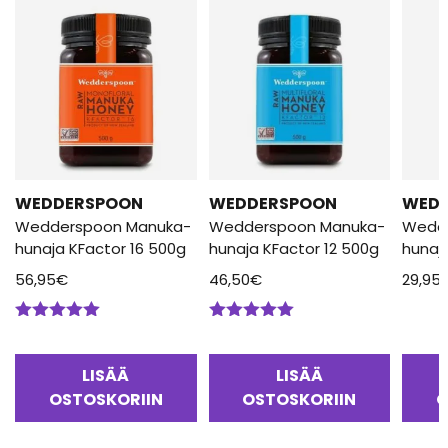
WEDDERSPOON
WEDDERSPOON
WED
Wedderspoon Manuka-
Wedderspoon Manuka-
Wedd
hunaja KFactor 16 500g
hunaja KFactor 12 500g
hunaj
56,95
€
46,50
€
29,95
Arvostelu
Arvostelu
tuotteesta:
tuotteesta:
5.00
/ 5
5.00
/ 5
LISÄÄ
LISÄÄ
OSTOSKORIIN
OSTOSKORIIN
O