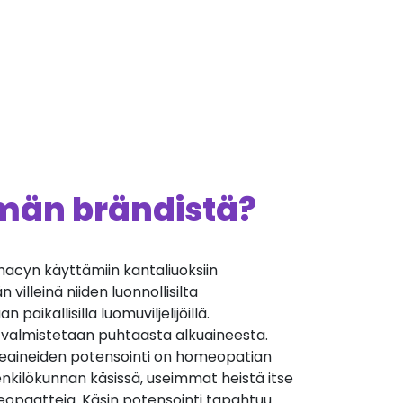
ämän brändistä?
cyn käyttämiin kantaliuoksiin
villeinä niiden luonnollisilta
 paikallisilla luomuviljelijöillä.
 valmistetaan puhtaasta alkuaineesta.
äkeaineiden potensointi on homeopatian
nkilökunnan käsissä, useimmat heistä itse
opaatteja. Käsin potensointi tapahtuu