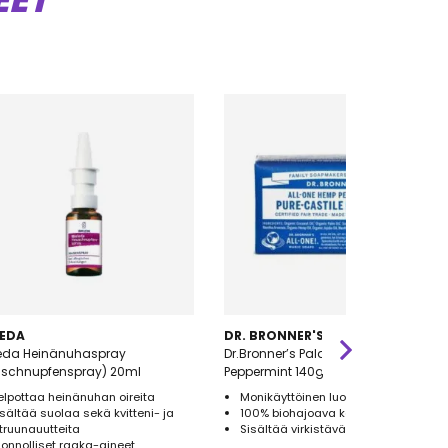
EET
EDA
DR. BRONNER'S
eda Heinänuhaspray
Dr.Bronner’s Palasaippua
uschnupfenspray) 20ml
Peppermint 140g
elpottaa heinänuhan oireita
Monikäyttöinen luomu palasaippua
isältää suolaa sekä kvitteni- ja
100% biohajoava kääre
itruunauutteita
Sisältää virkistävää piparminttua
uonnolliset raaka-aineet