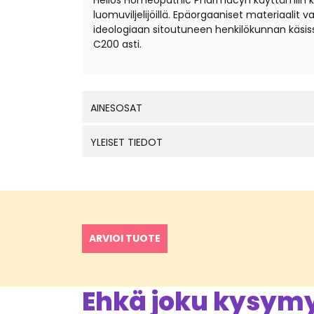
Helios Homeopathic Pharmacyn käyttämiin kantal
luomuviljelijöillä. Epäorgaaniset materiaali
ideologiaan sitoutuneen henkilökunnan käsis
C200 asti.
AINESOSAT
YLEISET TIEDOT
ARVIOI TUOTE
Ehkä joku kysymys