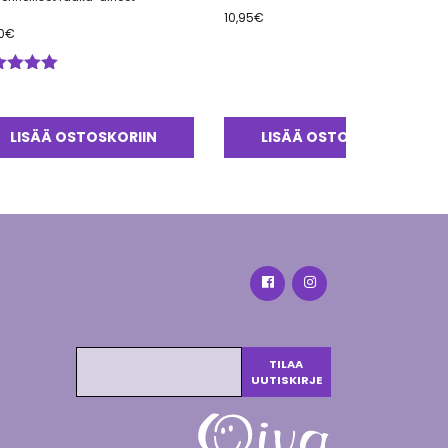
10,95
€
0
€
ostelu
tteesta:
0
/ 5
LISÄÄ OSTOSKORIIN
LISÄÄ OSTOSKORIIN