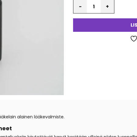
Määrä
LI
äkelain alainen lääkevalmiste.
neet