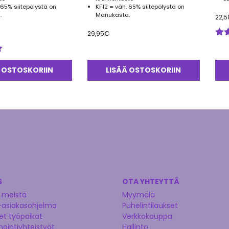
 65% siitepölystä on
KF12 = väh. 65% siitepölystä on
.
Manukasta.
22,5
29,95
€
Arv
tuo
5.0
 OSTOSKORIIN
LISÄÄ OSTOSKORIIN
S
OTA YHTEYTTÄ
 meistä
Myymälä
-asiakasohjelma
Puhelintilaukset
t työpaikat
Verkkokauppa
nointiyhteistyöt
Hallinto