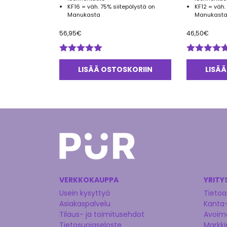
KF16 = väh. 75% siitepölystä on
KF12 = väh.
Manukasta
Manukasta
56,95
€
46,50
€
Arvostelu
Arvostelu
tuotteesta:
tuotteesta:
LISÄÄ OSTOSKORIIN
LISÄÄ
5.00
/ 5
5.00
/ 5
VERKKOKAUPPA
YRITY
Usein kysyttyä
Tietoa
Asiakaspalvelu
Kanta
Tilaus- ja toimitusehdot
Avoime
Tietosuojaseloste
Markki