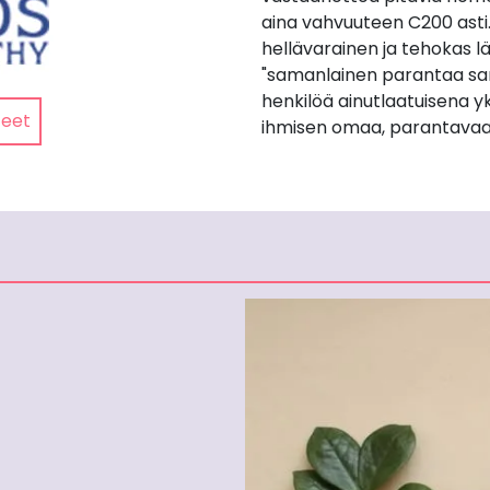
aina vahvuuteen C200 asti
hellävarainen ja tehokas lä
"samanlainen parantaa sa
henkilöä ainutlaatuisena yk
teet
ihmisen omaa, parantavaa