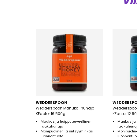
VI
WEDDERSPOON
WEDDERSP
Wedderspoon Manuka-hunaja
Wedderspoo
KFactor 16 500g
KFactor 12 5
Maukas ja huipputerveellinen
Maukas ja 
raakahunaja
raakahuna
Monipuolinen ja entsyymirikas
Monipuolin
luonnontuote
luonnontuo