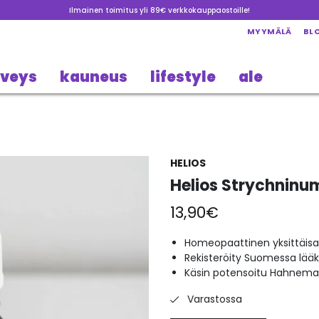
Ilmainen toimitus yli 89€ verkkokauppaostoille!
MYYMÄLÄ
BL
rveys
kauneus
lifestyle
ale
HELIOS
Helios Strychninum
13,90
€
Homeopaattinen yksittäisa
Rekisteröity Suomessa lää
Käsin potensoitu Hahneman
Varastossa