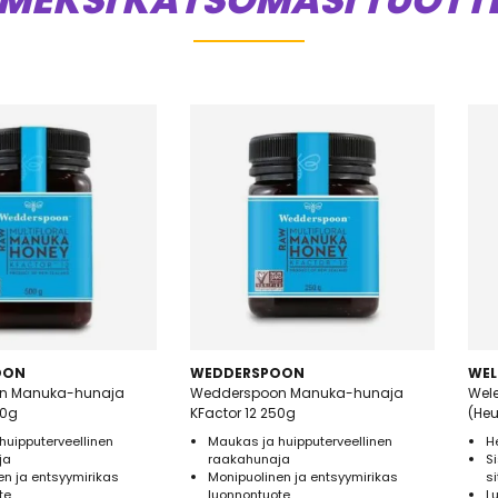
IMEKSI KATSOMASI TUOTT
OON
WEDDERSPOON
WEL
n Manuka-hunaja
Wedderspoon Manuka-hunaja
Wel
00g
KFactor 12 250g
(He
huipputerveellinen
Maukas ja huipputerveellinen
H
ja
raakahunaja
S
en ja entsyymirikas
Monipuolinen ja entsyymirikas
s
te
luonnontuote
L