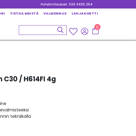
Puhelintilaukset: 029 3400 254
OGI
TIETOA MEISTÄ
VALMENNUS
LAHJAKORTTI
0
 C30 / H614FI 4g
ine
kevalmisteeksi
nin tekniikalla