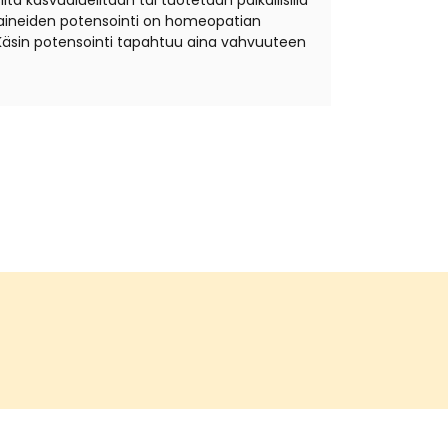
ta kasvualueiltaan tai tuotetaan paikallisilla
äkeaineiden potensointi on homeopatian
Käsin potensointi tapahtuu aina vahvuuteen