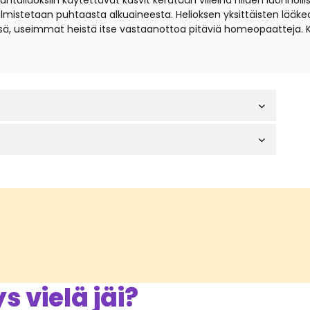
iuoksiin käytettävät kasvit kerätään villeinä niiden luonnollisil
t valmistetaan puhtaasta alkuaineesta. Helioksen yksittäisten lä
sä, useimmat heistä itse vastaanottoa pitäviä homeopaatteja. 
 vielä jäi?