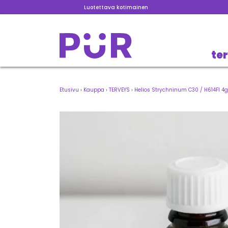
Luotettava kotimainen
te
Etusivu
›
Kauppa
›
TERVEYS
›
Helios Strychninum C30 / H614FI 4g