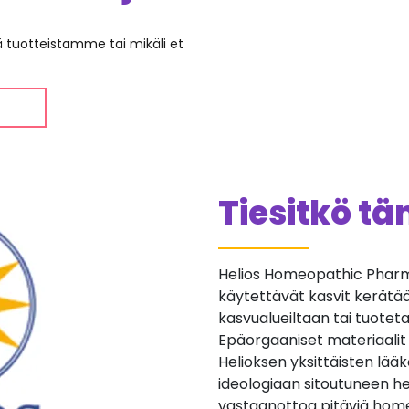
ää tuotteistamme tai mikäli et
Tiesitkö t
Helios Homeopathic Pharma
käytettävät kasvit kerätään 
kasvualueiltaan tai tuotetaan
Epäorgaaniset materiaalit
Helioksen yksittäisten lä
ideologiaan sitoutuneen he
vastaanottoa pitäviä home