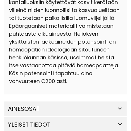
kantaliuoksiin käytettävät kasvit kerätään
villeinä niiden luonnollisilta kasvualueiltaan
tai tuotetaan paikallisilla luomuviljelijöillä.
Epäorgaaniset materiaalit valmistetaan
puhtaasta alkuaineesta. Helioksen
yksittäisten lääkeaineiden potensointi on
homeopatian ideologiaan sitoutuneen
henkilökunnan käsissä, useimmat heistä
itse vastaanottoa pitäviä homeopaatteja.
Käsin potensointi tapahtuu aina
vahvuuteen C200 asti.
AINESOSAT
YLEISET TIEDOT