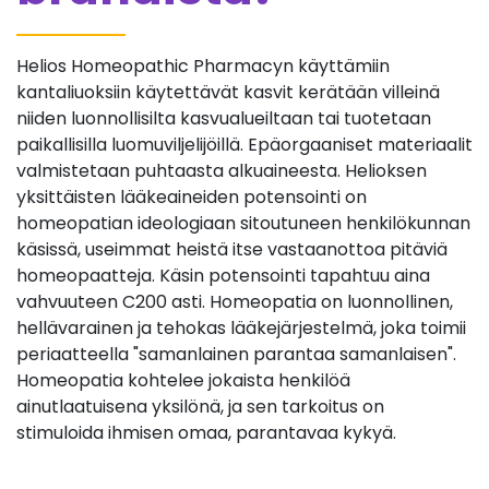
Helios Homeopathic Pharmacyn käyttämiin
kantaliuoksiin käytettävät kasvit kerätään villeinä
niiden luonnollisilta kasvualueiltaan tai tuotetaan
paikallisilla luomuviljelijöillä. Epäorgaaniset materiaalit
valmistetaan puhtaasta alkuaineesta. Helioksen
yksittäisten lääkeaineiden potensointi on
homeopatian ideologiaan sitoutuneen henkilökunnan
käsissä, useimmat heistä itse vastaanottoa pitäviä
homeopaatteja. Käsin potensointi tapahtuu aina
vahvuuteen C200 asti. Homeopatia on luonnollinen,
hellävarainen ja tehokas lääkejärjestelmä, joka toimii
periaatteella "samanlainen parantaa samanlaisen".
Homeopatia kohtelee jokaista henkilöä
ainutlaatuisena yksilönä, ja sen tarkoitus on
stimuloida ihmisen omaa, parantavaa kykyä.