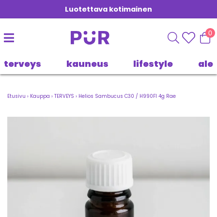
Luotettava kotimainen
0
terveys
kauneus
lifestyle
ale
Etusivu
›
Kauppa
›
TERVEYS
›
Helios Sambucus C30 / H990FI 4g Rae