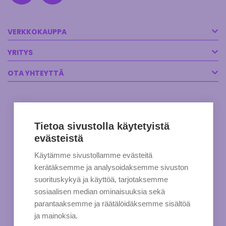
VERKKOKAUPPA
YRITYS
OTA YHTEYTTÄ
Tietoa sivustolla käytetyistä
evästeistä
Käytämme sivustollamme evästeitä
kerätäksemme ja analysoidaksemme sivuston
suorituskykyä ja käyttöä, tarjotaksemme
sosiaalisen median ominaisuuksia sekä
parantaaksemme ja räätälöidäksemme sisältöä
ja mainoksia.