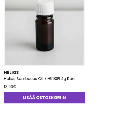
HELIOS
Helios Sambucus C6 / H990FI 4g Rae
13,90
€
LISÄÄ OSTOSKORIIN