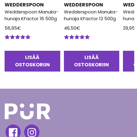
WEDDERSPOON
WEDDERSPOON
WED
Wedderspoon Manuka-
Wedderspoon Manuka-
Wedd
hunaja KFactor 16 500g
hunaja KFactor 12 500g
hunaj
56,95
€
46,50
€
29,95
Arvostelu
Arvostelu
tuotteesta:
tuotteesta:
5.00
/ 5
5.00
/ 5
LISÄÄ
LISÄÄ
OSTOSKORIIN
OSTOSKORIIN
O