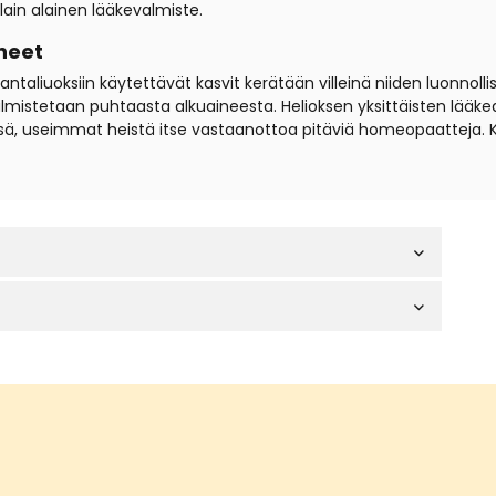
lain alainen lääkevalmiste.
neet
iuoksiin käytettävät kasvit kerätään villeinä niiden luonnollisil
t valmistetaan puhtaasta alkuaineesta. Helioksen yksittäisten lä
sä, useimmat heistä itse vastaanottoa pitäviä homeopaatteja. 