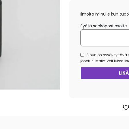
Ilmoita minulle kun tuot
Syötä sähköpostiosoite
Sinun on hyväksyttävä t
jonotuslistalle. Voit lukea l