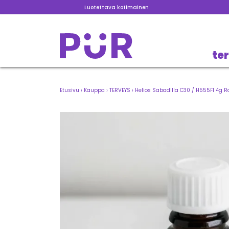
Luotettava kotimainen
te
Etusivu
›
Kauppa
›
TERVEYS
›
Helios Sabadilla C30 / H555FI 4g R