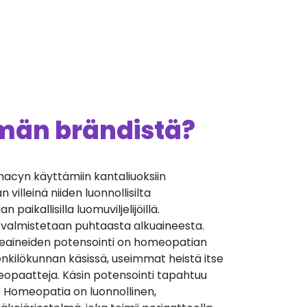
ämän brändistä?
cyn käyttämiin kantaliuoksiin
villeinä niiden luonnollisilta
 paikallisilla luomuviljelijöillä.
 valmistetaan puhtaasta alkuaineesta.
äkeaineiden potensointi on homeopatian
nkilökunnan käsissä, useimmat heistä itse
opaatteja. Käsin potensointi tapahtuu
. Homeopatia on luonnollinen,