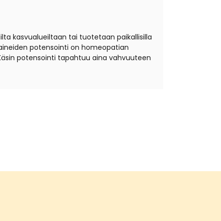
ta kasvualueiltaan tai tuotetaan paikallisilla
äkeaineiden potensointi on homeopatian
Käsin potensointi tapahtuu aina vahvuuteen