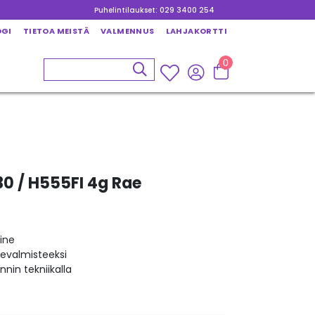
Puhelintilaukset: 029 3400 254
OGI
TIETOA MEISTÄ
VALMENNUS
LAHJAKORTTI
0
30 / H555FI 4g Rae
ine
kevalmisteeksi
nin tekniikalla