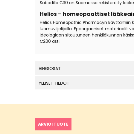
Sabadilla C30 on Suomessa rekisteröity lääke
Helios – homeopaattiset lääkeai
Helios Homeopathic Pharmacyn käyttämiin kantal
luomuviljelijöillä. Epäorgaaniset materiaali
ideologiaan sitoutuneen henkilökunnan käsis
C200 asti.
AINESOSAT
YLEISET TIEDOT
ARVIOI TUOTE