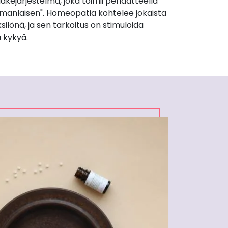
äkejärjestelmä, joka toimii periaatteella
manlaisen". Homeopatia kohtelee jokaista
silönä, ja sen tarkoitus on stimuloida
 kykyä.