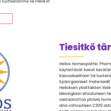
ää tuotteistamme tai mikäli et
Tiesitkö t
Helios Homeopathic Pharma
käytettävät kasvit kerätään 
kasvualueiltaan tai tuotetaan
Epäorgaaniset materiaalit
Helioksen yksittäisten lä
ideologiaan sitoutuneen he
vastaanottoa pitäviä home
aina vahvuuteen C200 asti