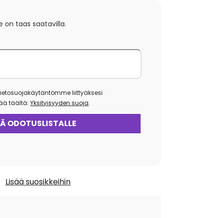
e on taas saatavilla.
ietosuojakäytäntömme liittyäksesi
isää täältä:
Yksityisyyden suoja
.
Lisää suosikkeihin