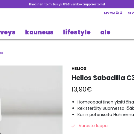
Ilmainen toimitus yli 89€ verkkokauppaostoille!
MYYMÄLÄ
BL
rveys
kauneus
lifestyle
ale
ae
HELIOS
Helios Sabadilla C
13,90
€
Homeopaattinen yksittäisa
Rekisteröity Suomessa lää
Käsin potensoitu Hahneman
Varasto loppu