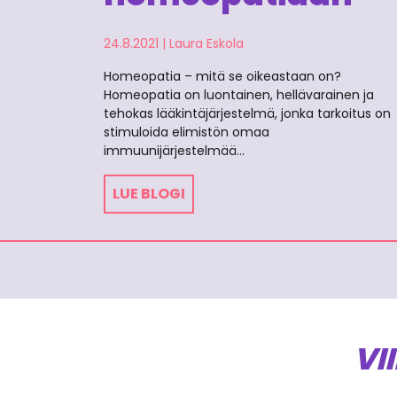
24.8.2021
|
Laura Eskola
Homeopatia – mitä se oikeastaan on?
Homeopatia on luontainen, hellävarainen ja
tehokas lääkintäjärjestelmä, jonka tarkoitus on
stimuloida elimistön omaa
immuunijärjestelmää…
LUE BLOGI
VI