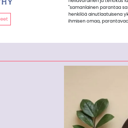
hellävarainen ja tehokas lä
"samanlainen parantaa sa
henkilöä ainutlaatuisena yk
teet
ihmisen omaa, parantavaa