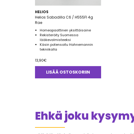
HELIOS
Helios Sabadilla C6 / H555FI 4g
Rae
Homeopaattinen yksittäisaine
Rekisteröity Suomessa
lääkevalmisteeksi
Käsin potensoitu Hahnemannin
tekniikalla
13,90
€
LISÄÄ OSTOSKORIIN
Ehkä joku kysymys