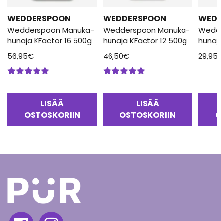
WEDDERSPOON
WEDDERSPOON
WED
Wedderspoon Manuka-
Wedderspoon Manuka-
Wedd
hunaja KFactor 16 500g
hunaja KFactor 12 500g
hunaj
56,95
€
46,50
€
29,95
Arvostelu
Arvostelu
tuotteesta:
tuotteesta:
5.00
/ 5
5.00
/ 5
LISÄÄ
LISÄÄ
OSTOSKORIIN
OSTOSKORIIN
O