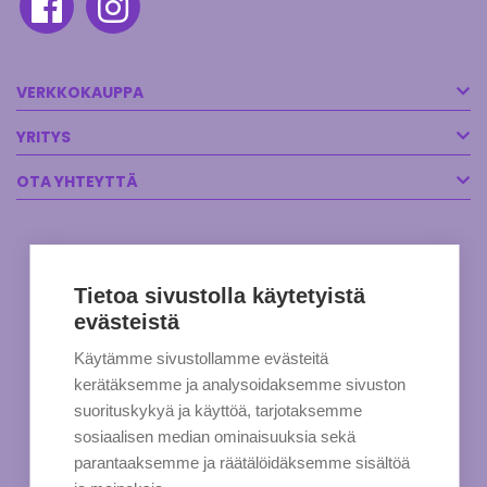
VERKKOKAUPPA
YRITYS
OTA YHTEYTTÄ
Tietoa sivustolla käytetyistä
evästeistä
Käytämme sivustollamme evästeitä
kerätäksemme ja analysoidaksemme sivuston
suorituskykyä ja käyttöä, tarjotaksemme
sosiaalisen median ominaisuuksia sekä
parantaaksemme ja räätälöidäksemme sisältöä