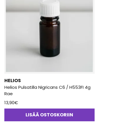
HELIOS
Helios Pulsatilla Nigricans C6 / H553FI 4g
Rae
13,90
€
LISÄÄ OSTOSKORIIN