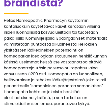
brändistä?
Helios Homeopathic Pharmacyn käyttämiin
kantaliuoksiin käytettävät kasvit kerätään villeinä
niiden luonnollisilta kasvualueiltaan tai tuotetaan
paikallisilla luomuviljelijöillä. Epäorgaaniset materiaalit
valmistetaan puhtaasta alkuaineesta. Helioksen
yksittäisten lääkeaineiden potensointi on
homeopatian ideologiaan sitoutuneen henkilökunnan
käsissä, useimmat heistä itse vastaanottoa pitäviä
homeopaatteja. Käsin potensointi tapahtuu aina
vahvuuteen C200 asti. Homeopatia on luonnollinen,
hellävarainen ja tehokas lääkejärjestelmä, joka toimii
periaatteella "samanlainen parantaa samanlaisen".
Homeopatia kohtelee jokaista henkilöä
ainutlaatuisena yksilönä, ja sen tarkoitus on
stimuloida ihmisen omaa, parantavaa kykyä.