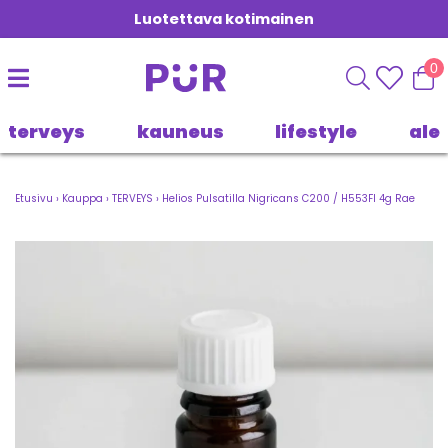
Luotettava kotimainen
0
terveys
kauneus
lifestyle
ale
Etusivu
›
Kauppa
›
TERVEYS
›
Helios Pulsatilla Nigricans C200 / H553FI 4g Rae