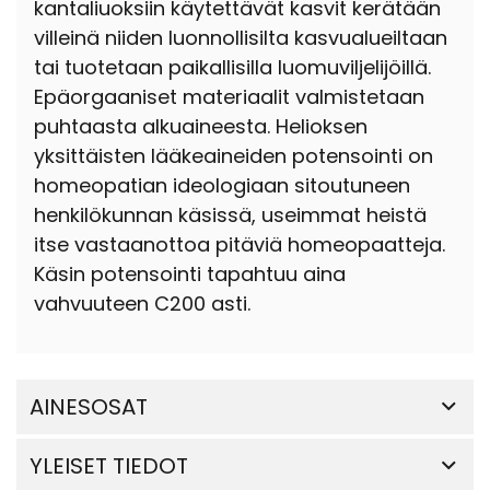
kantaliuoksiin käytettävät kasvit kerätään
villeinä niiden luonnollisilta kasvualueiltaan
tai tuotetaan paikallisilla luomuviljelijöillä.
Epäorgaaniset materiaalit valmistetaan
puhtaasta alkuaineesta. Helioksen
yksittäisten lääkeaineiden potensointi on
homeopatian ideologiaan sitoutuneen
henkilökunnan käsissä, useimmat heistä
itse vastaanottoa pitäviä homeopaatteja.
Käsin potensointi tapahtuu aina
vahvuuteen C200 asti.
AINESOSAT
YLEISET TIEDOT