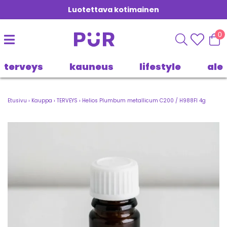
Luotettava kotimainen
0
terveys
kauneus
lifestyle
ale
Etusivu
›
Kauppa
›
TERVEYS
›
Helios Plumbum metallicum C200 / H988FI 4g