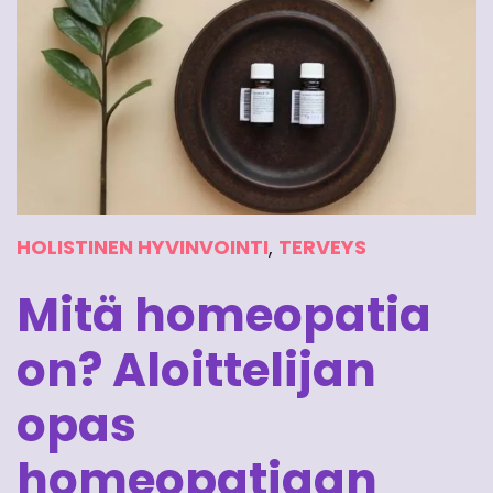
HOLISTINEN HYVINVOINTI
,
TERVEYS
Mitä homeopatia
on? Aloittelijan
opas
homeopatiaan