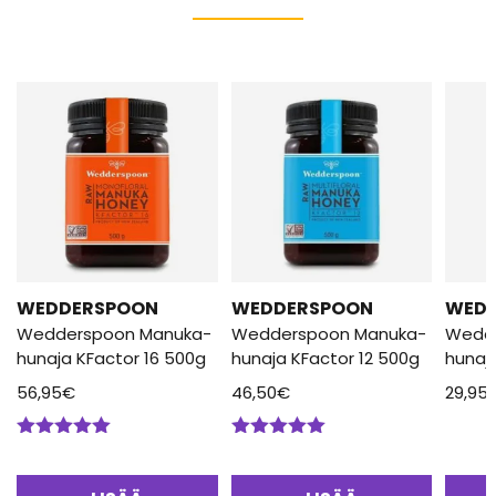
WEDDERSPOON
WEDDERSPOON
WED
Wedderspoon Manuka-
Wedderspoon Manuka-
Wedd
hunaja KFactor 16 500g
hunaja KFactor 12 500g
hunaj
56,95
€
46,50
€
29,95
Arvostelu
Arvostelu
tuotteesta:
tuotteesta:
5.00
/ 5
5.00
/ 5