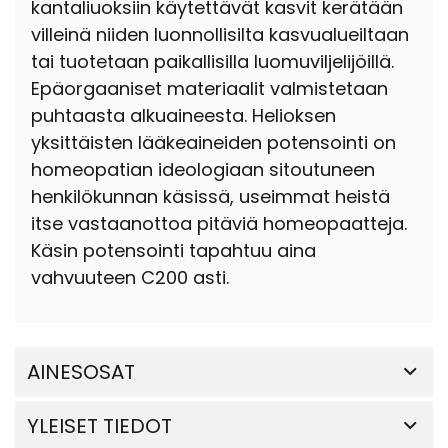
kantaliuoksiin käytettävät kasvit kerätään
villeinä niiden luonnollisilta kasvualueiltaan
tai tuotetaan paikallisilla luomuviljelijöillä.
Epäorgaaniset materiaalit valmistetaan
puhtaasta alkuaineesta. Helioksen
yksittäisten lääkeaineiden potensointi on
homeopatian ideologiaan sitoutuneen
henkilökunnan käsissä, useimmat heistä
itse vastaanottoa pitäviä homeopaatteja.
Käsin potensointi tapahtuu aina
vahvuuteen C200 asti.
AINESOSAT
YLEISET TIEDOT