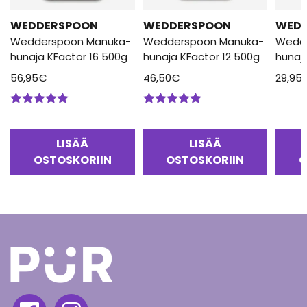
WEDDERSPOON
WEDDERSPOON
WED
Wedderspoon Manuka-
Wedderspoon Manuka-
Wedd
hunaja KFactor 16 500g
hunaja KFactor 12 500g
hunaj
56,95
€
46,50
€
29,95
Arvostelu
Arvostelu
tuotteesta:
tuotteesta:
5.00
/ 5
5.00
/ 5
LISÄÄ
LISÄÄ
OSTOSKORIIN
OSTOSKORIIN
O