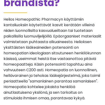
brändistä?
Helios Homeopathic Pharmacyn käyttämiin
kantaliuoksiin käytettävät kasvit kerätään villeinä
niiden luonnollisilta kasvualueiltaan tai tuotetaan
paikallisilla luomuviljelijöillä. Epäorgaaniset materiaalit
valmistetaan puhtaasta alkuaineesta. Helioksen
yksittäisten lääkeaineiden potensointi on
homeopatian ideologiaan sitoutuneen henkilökunnan
käsissä, useimmat heistä itse vastaanottoa pitäviä
homeopaatteja. Käsin potensointi tapahtuu aina
vahvuuteen C200 asti. Homeopatia on luonnollinen,
hellävarainen ja tehokas lääkejärjestelmä, joka toimii
periaatteella "samanlainen parantaa samanlaisen".
Homeopatia kohtelee jokaista henkilöä
ainutlaatuisena yksilönä, ja sen tarkoitus on
stimuloida ihmisen omaa, parantavaa kykyä.