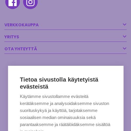
VERKKOKAUPPA
YRITYS
OTA YHTEYTTÄ
Tietoa sivustolla käytetyistä
evästeistä
Käytämme sivustollamme evästeitä
kerätäksemme ja analysoidaksemme sivuston
suorituskykyä ja käyttöä, tarjotaksemme
sosiaalisen median ominaisuuksia sekä
parantaaksemme ja räätälöidäksemme sisältöä