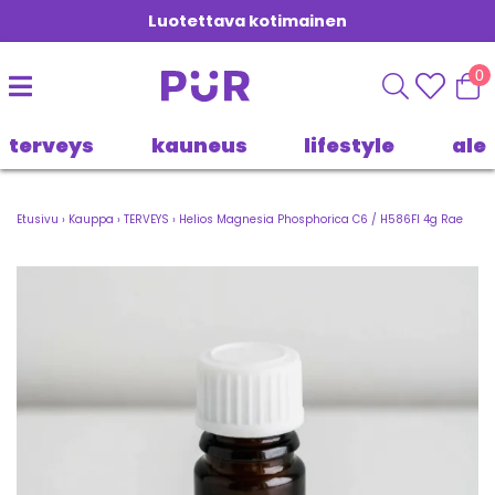
Luotettava kotimainen
0
terveys
kauneus
lifestyle
ale
Etusivu
›
Kauppa
›
TERVEYS
›
Helios Magnesia Phosphorica C6 / H586FI 4g Rae