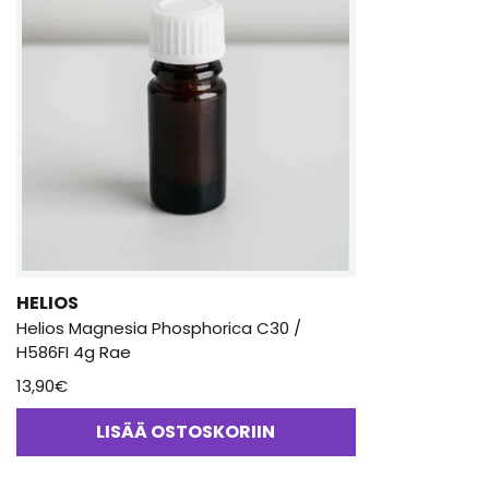
HELIOS
Helios Magnesia Phosphorica C30 /
H586FI 4g Rae
13,90
€
LISÄÄ OSTOSKORIIN