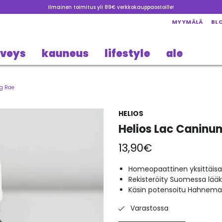
Ilmainen toimitus yli 89€ verkkokauppaostoille!
MYYMÄLÄ
BL
rveys
kauneus
lifestyle
ale
4g Rae
HELIOS
Helios Lac Caninu
13,90
€
Homeopaattinen yksittäisa
Rekisteröity Suomessa lää
Käsin potensoitu Hahneman
Varastossa