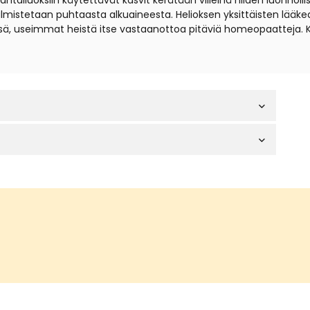
iuoksiin käytettävät kasvit kerätään villeinä niiden luonnollisil
t valmistetaan puhtaasta alkuaineesta. Helioksen yksittäisten lä
sä, useimmat heistä itse vastaanottoa pitäviä homeopaatteja. 