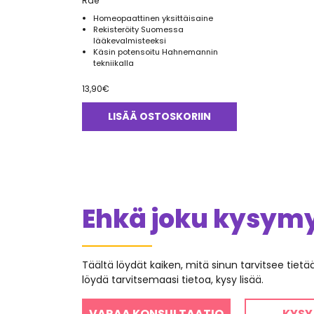
Rae
Homeopaattinen yksittäisaine
Rekisteröity Suomessa
lääkevalmisteeksi
Käsin potensoitu Hahnemannin
tekniikalla
13,90
€
LISÄÄ OSTOSKORIIN
Ehkä joku kysymys
Täältä löydät kaiken, mitä sinun tarvitsee tiet
löydä tarvitsemaasi tietoa, kysy lisää.
VARAA KONSULTAATIO
KYSY