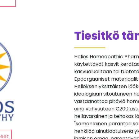
Tiesitkö t
Helios Homeopathic Pharma
käytettävät kasvit kerätään 
kasvualueiltaan tai tuotetaan
Epäorgaaniset materiaalit
Helioksen yksittäisten lä
ideologiaan sitoutuneen he
vastaanottoa pitäviä home
aina vahvuuteen C200 asti
hellävarainen ja tehokas lä
"samanlainen parantaa sa
henkilöä ainutlaatuisena yk
teet
ihmisen omaa, parantavaa