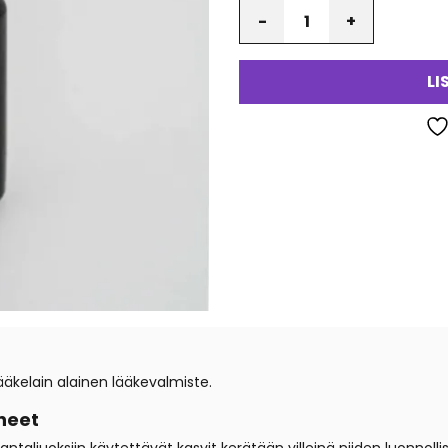
Määrä
LI
äkelain alainen lääkevalmiste.
neet