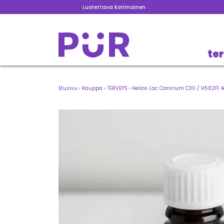
Luotettava kotimainen
te
Etusivu
›
Kauppa
›
TERVEYS
›
Helios Lac Caninum C30 / H582FI 