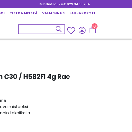
Puhelintilaukset: 029 3400 254
OGI
TIETOA MEISTÄ
VALMENNUS
LAHJAKORTTI
0
m C30 / H582FI 4g Rae
ine
kevalmisteeksi
nin tekniikalla