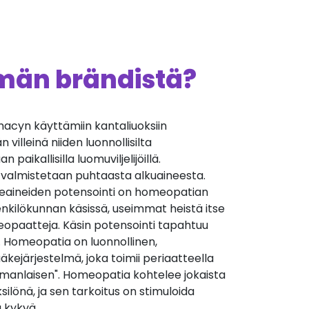
ämän brändistä?
cyn käyttämiin kantaliuoksiin
villeinä niiden luonnollisilta
 paikallisilla luomuviljelijöillä.
 valmistetaan puhtaasta alkuaineesta.
äkeaineiden potensointi on homeopatian
nkilökunnan käsissä, useimmat heistä itse
opaatteja. Käsin potensointi tapahtuu
. Homeopatia on luonnollinen,
äkejärjestelmä, joka toimii periaatteella
manlaisen". Homeopatia kohtelee jokaista
silönä, ja sen tarkoitus on stimuloida
 kykyä.