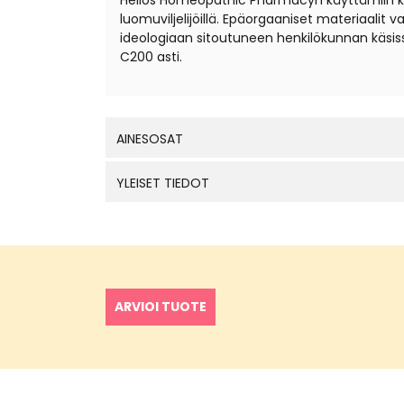
Helios Homeopathic Pharmacyn käyttämiin kantal
luomuviljelijöillä. Epäorgaaniset materiaali
ideologiaan sitoutuneen henkilökunnan käsis
C200 asti.
AINESOSAT
YLEISET TIEDOT
ARVIOI TUOTE