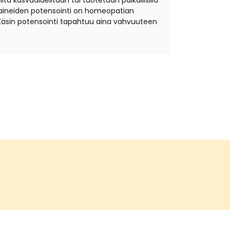
ta kasvualueiltaan tai tuotetaan paikallisilla
äkeaineiden potensointi on homeopatian
Käsin potensointi tapahtuu aina vahvuuteen