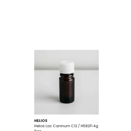
HELIOS
Helios Lac Caninum C12 / H582FI 4g