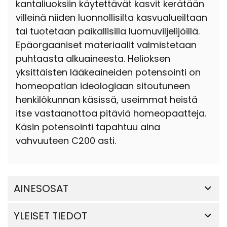
kantaliuoksiin käytettävät kasvit kerätään
villeinä niiden luonnollisilta kasvualueiltaan
tai tuotetaan paikallisilla luomuviljelijöillä.
Epäorgaaniset materiaalit valmistetaan
puhtaasta alkuaineesta. Helioksen
yksittäisten lääkeaineiden potensointi on
homeopatian ideologiaan sitoutuneen
henkilökunnan käsissä, useimmat heistä
itse vastaanottoa pitäviä homeopaatteja.
Käsin potensointi tapahtuu aina
vahvuuteen C200 asti.
AINESOSAT
YLEISET TIEDOT