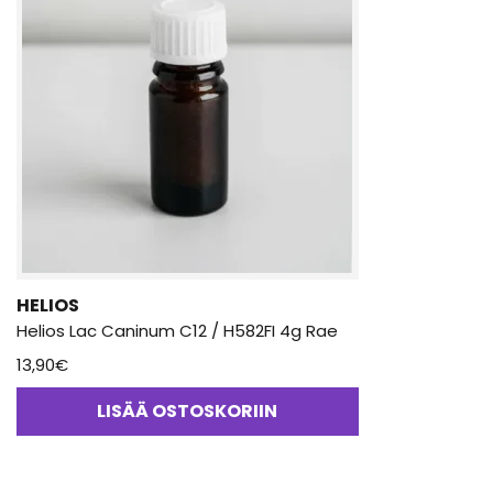
HELIOS
Helios Lac Caninum C12 / H582FI 4g Rae
13,90
€
LISÄÄ OSTOSKORIIN