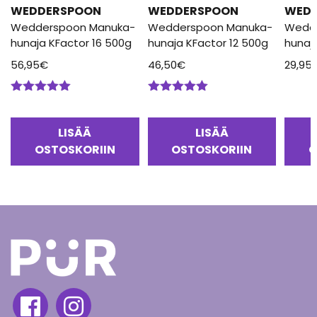
WEDDERSPOON
WEDDERSPOON
WED
Wedderspoon Manuka-
Wedderspoon Manuka-
Wedd
hunaja KFactor 16 500g
hunaja KFactor 12 500g
hunaj
56,95
€
46,50
€
29,95
Arvostelu
Arvostelu
tuotteesta:
tuotteesta:
5.00
/ 5
5.00
/ 5
LISÄÄ
LISÄÄ
OSTOSKORIIN
OSTOSKORIIN
O