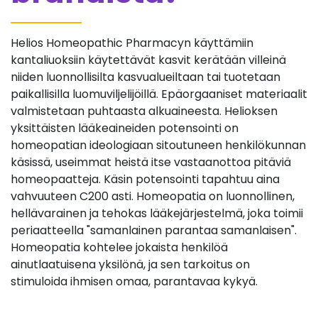
Helios Homeopathic Pharmacyn käyttämiin
kantaliuoksiin käytettävät kasvit kerätään villeinä
niiden luonnollisilta kasvualueiltaan tai tuotetaan
paikallisilla luomuviljelijöillä. Epäorgaaniset materiaalit
valmistetaan puhtaasta alkuaineesta. Helioksen
yksittäisten lääkeaineiden potensointi on
homeopatian ideologiaan sitoutuneen henkilökunnan
käsissä, useimmat heistä itse vastaanottoa pitäviä
homeopaatteja. Käsin potensointi tapahtuu aina
vahvuuteen C200 asti. Homeopatia on luonnollinen,
hellävarainen ja tehokas lääkejärjestelmä, joka toimii
periaatteella "samanlainen parantaa samanlaisen".
Homeopatia kohtelee jokaista henkilöä
ainutlaatuisena yksilönä, ja sen tarkoitus on
stimuloida ihmisen omaa, parantavaa kykyä.