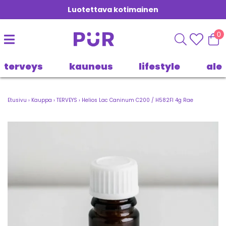
Luotettava kotimainen
0
terveys
kauneus
lifestyle
ale
Etusivu
›
Kauppa
›
TERVEYS
›
Helios Lac Caninum C200 / H582FI 4g Rae