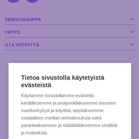
VERKKOKAUPPA
YRITYS
OTA YHTEYTTÄ
Tietoa sivustolla käytetyistä
evästeistä
Käytämme sivustollamme evästeitä
kerätäksemme ja analysoidaksemme sivuston
suorituskykyä ja käyttöä, tarjotaksemme
sosiaalisen median ominaisuuksia sekä
parantaaksemme ja räätälöidäksemme sisältöä
ja mainoksia.