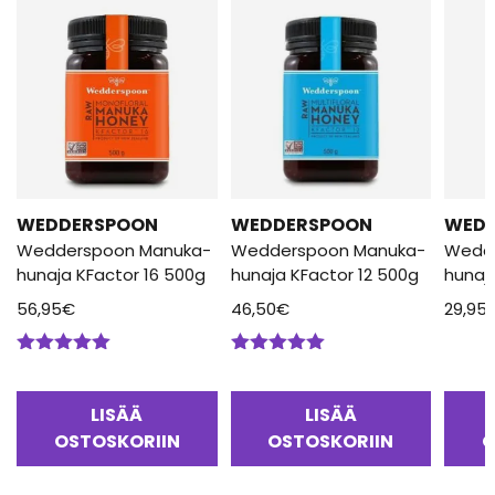
WEDDERSPOON
WEDDERSPOON
WED
Wedderspoon Manuka-
Wedderspoon Manuka-
Wedd
hunaja KFactor 16 500g
hunaja KFactor 12 500g
hunaj
56,95
€
46,50
€
29,95
Arvostelu
Arvostelu
tuotteesta:
tuotteesta:
5.00
/ 5
5.00
/ 5
LISÄÄ
LISÄÄ
OSTOSKORIIN
OSTOSKORIIN
O