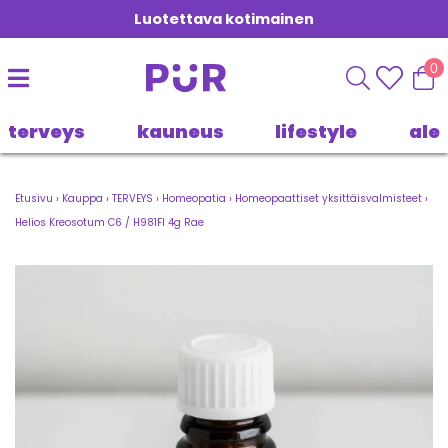
Luotettava kotimainen
0
terveys
kauneus
lifestyle
ale
Etusivu
›
Kauppa
›
TERVEYS
›
Homeopatia
›
Homeopaattiset yksittäisvalmisteet
›
Helios Kreosotum C6 / H981FI 4g Rae