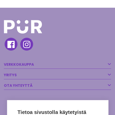
VERKKOKAUPPA
YRITYS
OTA YHTEYTTÄ
Tietoa sivustolla käytetyistä