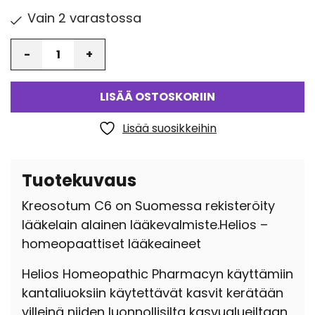
Vain 2 varastossa
Määrä
LISÄÄ OSTOSKORIIN
Lisää suosikkeihin
Tuotekuvaus
Kreosotum C6 on Suomessa rekisteröity
lääkelain alainen lääkevalmiste.Helios –
homeopaattiset lääkeaineet
Helios Homeopathic Pharmacyn käyttämiin
kantaliuoksiin käytettävät kasvit kerätään
villeinä niiden luonnollisilta kasvualueiltaan