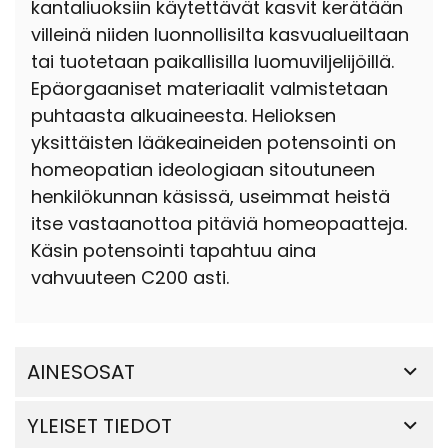
kantaliuoksiin käytettävät kasvit kerätään
villeinä niiden luonnollisilta kasvualueiltaan
tai tuotetaan paikallisilla luomuviljelijöillä.
Epäorgaaniset materiaalit valmistetaan
puhtaasta alkuaineesta. Helioksen
yksittäisten lääkeaineiden potensointi on
homeopatian ideologiaan sitoutuneen
henkilökunnan käsissä, useimmat heistä
itse vastaanottoa pitäviä homeopaatteja.
Käsin potensointi tapahtuu aina
vahvuuteen C200 asti.
AINESOSAT
YLEISET TIEDOT