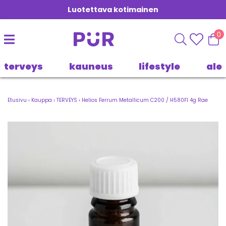
Luotettava kotimainen
0
terveys
kauneus
lifestyle
ale
Etusivu
›
Kauppa
›
TERVEYS
›
Helios Ferrum Metallicum C200 / H580FI 4g Rae