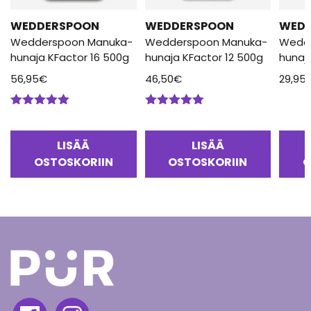
WEDDERSPOON
WEDDERSPOON
WED
Wedderspoon Manuka-
Wedderspoon Manuka-
Wedd
hunaja KFactor 16 500g
hunaja KFactor 12 500g
hunaj
56,95
€
46,50
€
29,95
Arvostelu
Arvostelu
tuotteesta:
tuotteesta:
5.00
/ 5
5.00
/ 5
LISÄÄ
LISÄÄ
OSTOSKORIIN
OSTOSKORIIN
O