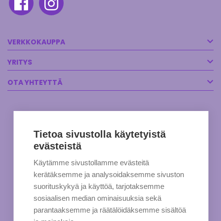
VERKKOKAUPPA
YRITYS
OTA YHTEYTTÄ
Tietoa sivustolla käytetyistä
evästeistä
Käytämme sivustollamme evästeitä
kerätäksemme ja analysoidaksemme sivuston
suorituskykyä ja käyttöä, tarjotaksemme
sosiaalisen median ominaisuuksia sekä
parantaaksemme ja räätälöidäksemme sisältöä