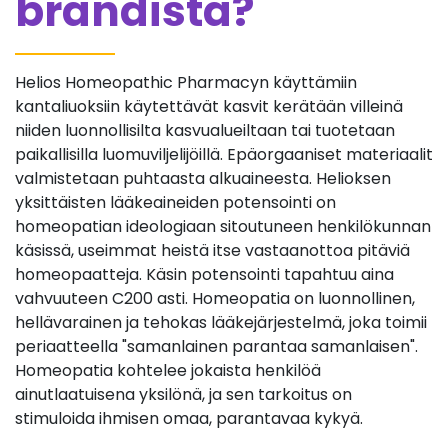
brändistä?
Helios Homeopathic Pharmacyn käyttämiin
kantaliuoksiin käytettävät kasvit kerätään villeinä
niiden luonnollisilta kasvualueiltaan tai tuotetaan
paikallisilla luomuviljelijöillä. Epäorgaaniset materiaalit
valmistetaan puhtaasta alkuaineesta. Helioksen
yksittäisten lääkeaineiden potensointi on
homeopatian ideologiaan sitoutuneen henkilökunnan
käsissä, useimmat heistä itse vastaanottoa pitäviä
homeopaatteja. Käsin potensointi tapahtuu aina
vahvuuteen C200 asti. Homeopatia on luonnollinen,
hellävarainen ja tehokas lääkejärjestelmä, joka toimii
periaatteella "samanlainen parantaa samanlaisen".
Homeopatia kohtelee jokaista henkilöä
ainutlaatuisena yksilönä, ja sen tarkoitus on
stimuloida ihmisen omaa, parantavaa kykyä.