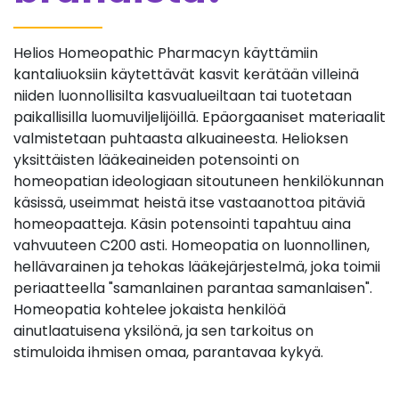
Helios Homeopathic Pharmacyn käyttämiin
kantaliuoksiin käytettävät kasvit kerätään villeinä
niiden luonnollisilta kasvualueiltaan tai tuotetaan
paikallisilla luomuviljelijöillä. Epäorgaaniset materiaalit
valmistetaan puhtaasta alkuaineesta. Helioksen
yksittäisten lääkeaineiden potensointi on
homeopatian ideologiaan sitoutuneen henkilökunnan
käsissä, useimmat heistä itse vastaanottoa pitäviä
homeopaatteja. Käsin potensointi tapahtuu aina
vahvuuteen C200 asti. Homeopatia on luonnollinen,
hellävarainen ja tehokas lääkejärjestelmä, joka toimii
periaatteella "samanlainen parantaa samanlaisen".
Homeopatia kohtelee jokaista henkilöä
ainutlaatuisena yksilönä, ja sen tarkoitus on
stimuloida ihmisen omaa, parantavaa kykyä.