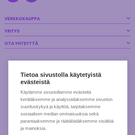
VERKKOKAUPPA
YRITYS
OTA YHTEYTTÄ
Tietoa sivustolla käytetyistä
evästeistä
Käytämme sivustollamme evästeitä
kerätäksemme ja analysoidaksemme sivuston
suorituskykyä ja käyttöä, tarjotaksemme
sosiaalisen median ominaisuuksia sekä
parantaaksemme ja räätälöidäksemme sisältöä
ja mainoksia.