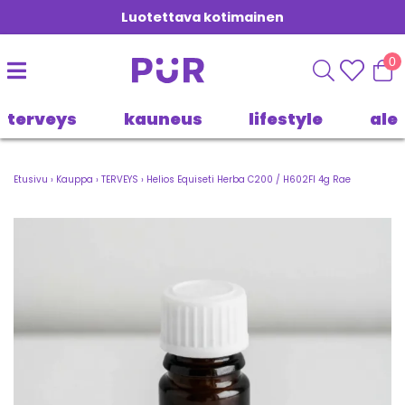
Luotettava kotimainen
0
terveys
kauneus
lifestyle
ale
Etusivu
›
Kauppa
›
TERVEYS
›
Helios Equiseti Herba C200 / H602FI 4g Rae