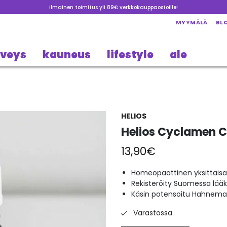
Ilmainen toimitus yli 89€ verkkokauppaostoille!
MYYMÄLÄ
BL
rveys
kauneus
lifestyle
ale
HELIOS
Helios Cyclamen C
13,90
€
Homeopaattinen yksittäisa
Rekisteröity Suomessa lää
Käsin potensoitu Hahneman
Varastossa