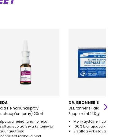
EET
EDA
DR. BRONNER'S
eda Heinänuhaspray
Dr.Bronner’s Palasaippua
uschnupfenspray) 20ml
Peppermint 140g
elpottaa heinänuhan oireita
Monikäyttöinen luomu palasaippua
isältää suolaa sekä kvitteni- ja
100% biohajoava kääre
itruunauutteita
Sisältää virkistävää piparminttua
uonnolliset raaka-aineet