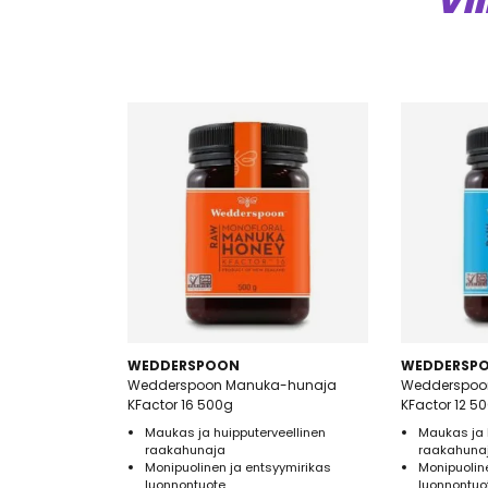
VI
WEDDERSPOON
WEDDERSP
Wedderspoon Manuka-hunaja
Wedderspoo
KFactor 16 500g
KFactor 12 5
Maukas ja huipputerveellinen
Maukas ja 
raakahunaja
raakahuna
Monipuolinen ja entsyymirikas
Monipuolin
luonnontuote
luonnontuo