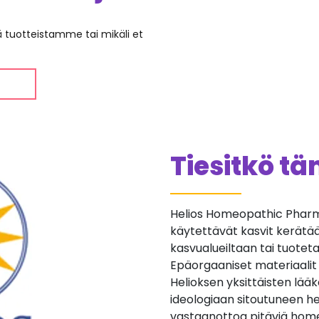
ää tuotteistamme tai mikäli et
Tiesitkö t
Helios Homeopathic Pharma
käytettävät kasvit kerätään 
kasvualueiltaan tai tuotetaan
Epäorgaaniset materiaalit
Helioksen yksittäisten lä
ideologiaan sitoutuneen he
vastaanottoa pitäviä home