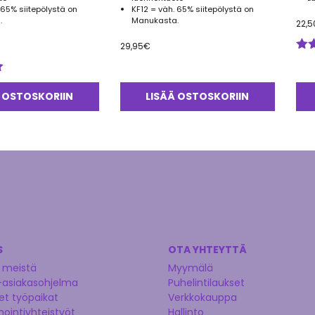
 65% siitepölystä on
KF12 = väh. 65% siitepölystä on
.
Manukasta.
22,5
29,95
€
Arv
tuo
5.0
 OSTOSKORIIN
LISÄÄ OSTOSKORIIN
S
OTA YHTEYTTÄ
 meistä
Myymälä
-asiakasohjelma
Puhelintilaukset
t työpaikat
Verkkokauppa
nointiyhteistyöt
Hallinto