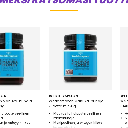
IMEKSI KATSOMASI TUOTT
OON
WEDDERSPOON
WEL
n Manuka-hunaja
Wedderspoon Manuka-hunaja
Wel
00g
KFactor 12 250g
(He
huipputerveellinen
Maukas ja huipputerveellinen
H
ja
raakahunaja
S
en ja entsyymirikas
Monipuolinen ja entsyymirikas
s
te
luonnontuote
L