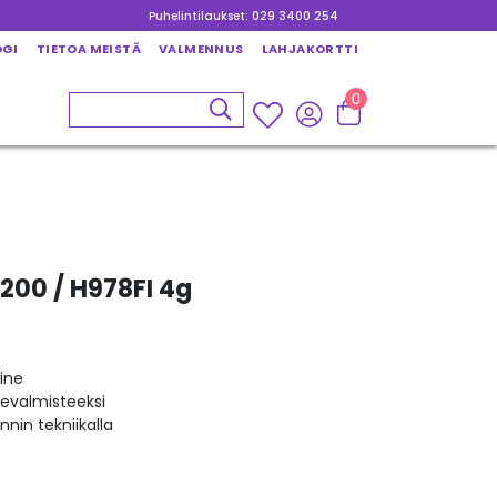
Puhelintilaukset: 029 3400 254
OGI
TIETOA MEISTÄ
VALMENNUS
LAHJAKORTTI
0
200 / H978FI 4g
ine
kevalmisteeksi
nin tekniikalla