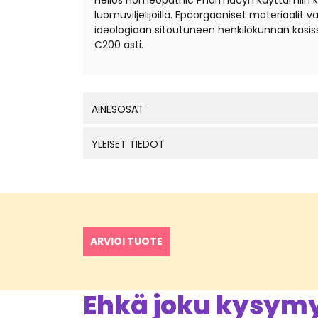
Helios Homeopathic Pharmacyn käyttämiin kantal
luomuviljelijöillä. Epäorgaaniset materiaali
ideologiaan sitoutuneen henkilökunnan käsis
C200 asti.
AINESOSAT
YLEISET TIEDOT
ARVIOI TUOTE
Ehkä joku kysymys