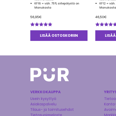
KF16 = väh. 75% siitepölystä on
KF12 = väh.
Manukasta
Manukasta
56,95
€
46,50
€
Arvostelu
Arvostelu
tuotteesta:
tuotteesta:
LISÄÄ OSTOSKORIIN
LISÄÄ
5.00
/ 5
5.00
/ 5
VERKKOKAUPPA
YRITY
Usein kysyttyä
Tietoa
Asiakaspalvelu
Kanta
Tilaus- ja toimitusehdot
Avoime
Tietosuojaseloste
Markki