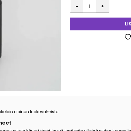
Määrä
LI
elain alainen lääkevalmiste.
neet