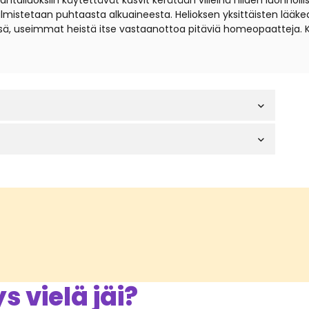
iuoksiin käytettävät kasvit kerätään villeinä niiden luonnollisil
t valmistetaan puhtaasta alkuaineesta. Helioksen yksittäisten lä
sä, useimmat heistä itse vastaanottoa pitäviä homeopaatteja. 
 vielä jäi?