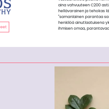
aina vahvuuteen C200 asti
hellävarainen ja tehokas lä
"samanlainen parantaa sa
henkilöä ainutlaatuisena yk
teet
ihmisen omaa, parantavaa