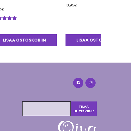
10,95
€
0
€
ostelu
tteesta:
0
/ 5
LISÄÄ OSTOSKORIIN
LISÄÄ OSTOSKORIIN