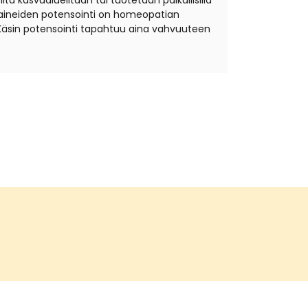
ta kasvualueiltaan tai tuotetaan paikallisilla
äkeaineiden potensointi on homeopatian
Käsin potensointi tapahtuu aina vahvuuteen