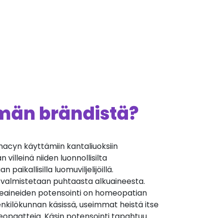
ämän brändistä?
cyn käyttämiin kantaliuoksiin
villeinä niiden luonnollisilta
 paikallisilla luomuviljelijöillä.
 valmistetaan puhtaasta alkuaineesta.
äkeaineiden potensointi on homeopatian
nkilökunnan käsissä, useimmat heistä itse
opaatteja. Käsin potensointi tapahtuu