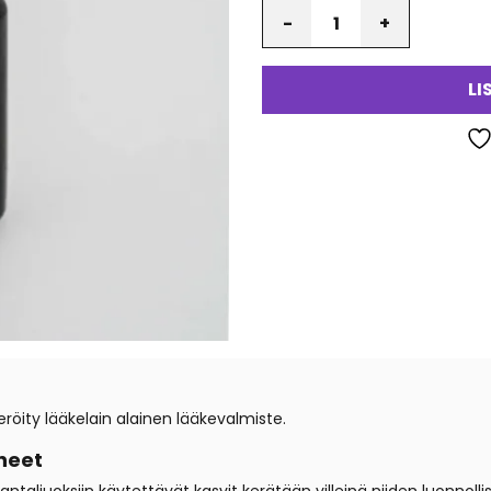
Määrä
LI
öity lääkelain alainen lääkevalmiste.
neet