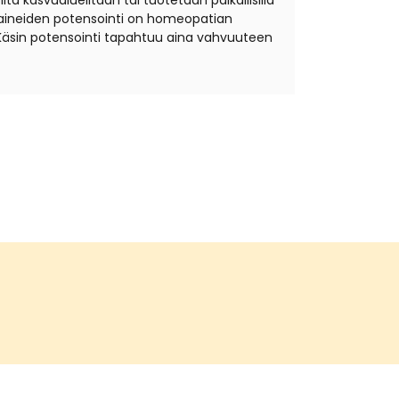
ta kasvualueiltaan tai tuotetaan paikallisilla
äkeaineiden potensointi on homeopatian
Käsin potensointi tapahtuu aina vahvuuteen