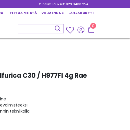
Puhelintilaukset: 029 3400 254
OGI
TIETOA MEISTÄ
VALMENNUS
LAHJAKORTTI
0
lfurica C30 / H977FI 4g Rae
ine
kevalmisteeksi
nin tekniikalla