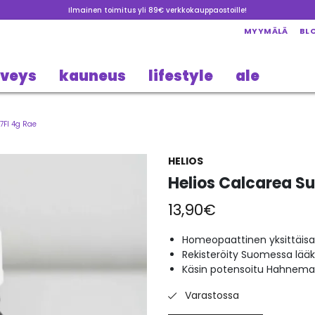
Ilmainen toimitus yli 89€ verkkokauppaostoille!
MYYMÄLÄ
BL
rveys
kauneus
lifestyle
ale
7FI 4g Rae
HELIOS
Helios Calcarea Su
13,90
€
Homeopaattinen yksittäisa
Rekisteröity Suomessa lää
Käsin potensoitu Hahneman
Varastossa