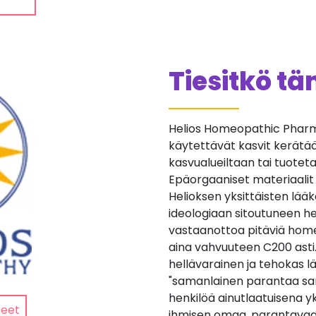
Tiesitkö t
Helios Homeopathic Pharma
käytettävät kasvit kerätään 
kasvualueiltaan tai tuotetaan
Epäorgaaniset materiaalit
Helioksen yksittäisten lä
ideologiaan sitoutuneen he
vastaanottoa pitäviä home
aina vahvuuteen C200 asti
hellävarainen ja tehokas lä
"samanlainen parantaa sa
henkilöä ainutlaatuisena yk
teet
ihmisen omaa, parantavaa