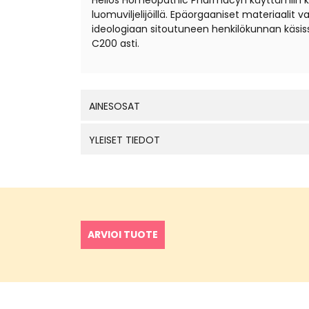
Helios Homeopathic Pharmacyn käyttämiin kantal
luomuviljelijöillä. Epäorgaaniset materiaali
ideologiaan sitoutuneen henkilökunnan käsis
C200 asti.
AINESOSAT
YLEISET TIEDOT
ARVIOI TUOTE