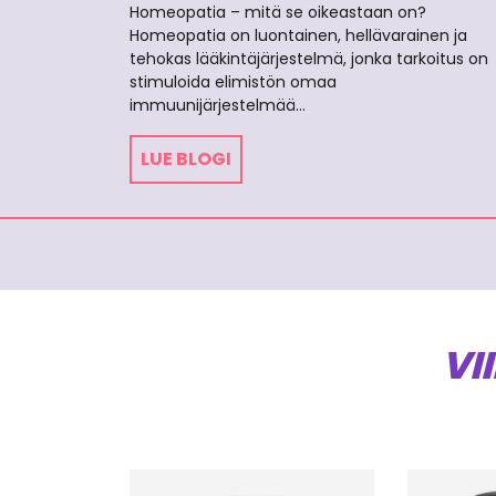
Homeopatia – mitä se oikeastaan on?
Homeopatia on luontainen, hellävarainen ja
tehokas lääkintäjärjestelmä, jonka tarkoitus on
stimuloida elimistön omaa
immuunijärjestelmää…
LUE BLOGI
VI