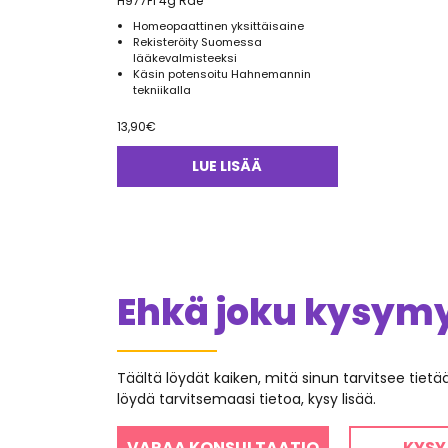
H977FI 4g Rae
Homeopaattinen yksittäisaine
Rekisteröity Suomessa
lääkevalmisteeksi
Käsin potensoitu Hahnemannin
tekniikalla
13,90
€
LUE LISÄÄ
Ehkä joku kysymys
Täältä löydät kaiken, mitä sinun tarvitsee tiet
löydä tarvitsemaasi tietoa, kysy lisää.
VARAA KONSULTAATIO
KYSY