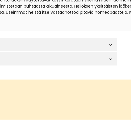
iuoksiin käytettävät kasvit kerätään villeinä niiden luonnollisil
t valmistetaan puhtaasta alkuaineesta. Helioksen yksittäisten lä
sä, useimmat heistä itse vastaanottoa pitäviä homeopaatteja. 