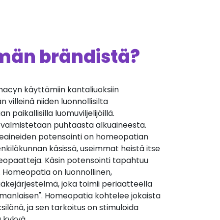
ämän brändistä?
cyn käyttämiin kantaliuoksiin
villeinä niiden luonnollisilta
 paikallisilla luomuviljelijöillä.
 valmistetaan puhtaasta alkuaineesta.
äkeaineiden potensointi on homeopatian
nkilökunnan käsissä, useimmat heistä itse
opaatteja. Käsin potensointi tapahtuu
. Homeopatia on luonnollinen,
äkejärjestelmä, joka toimii periaatteella
manlaisen". Homeopatia kohtelee jokaista
silönä, ja sen tarkoitus on stimuloida
 kykyä.