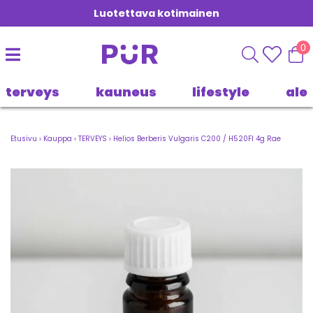
Luotettava kotimainen
0
terveys
kauneus
lifestyle
ale
Etusivu
›
Kauppa
›
TERVEYS
›
Helios Berberis Vulgaris C200 / H520FI 4g Rae