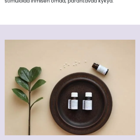
stimuloida ihmisen omaa, parantavaa kykyä.