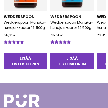
WEDDERSPOON
WEDDERSPOON
WED
Wedderspoon Manuka-
Wedderspoon Manuka-
Wedd
hunaja KFactor 16 500g
hunaja KFactor 12 500g
hunaj
56,95
€
46,50
€
29,95
Arvostelu
Arvostelu
tuotteesta:
tuotteesta:
5.00
/ 5
5.00
/ 5
LISÄÄ
LISÄÄ
OSTOSKORIIN
OSTOSKORIIN
O