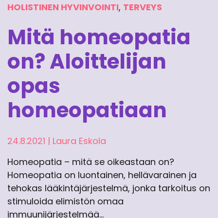
HOLISTINEN HYVINVOINTI
,
TERVEYS
Mitä homeopatia
on? Aloittelijan
opas
homeopatiaan
24.8.2021
|
Laura Eskola
Homeopatia – mitä se oikeastaan on?
Homeopatia on luontainen, hellävarainen ja
tehokas lääkintäjärjestelmä, jonka tarkoitus on
stimuloida elimistön omaa
immuunijärjestelmää…