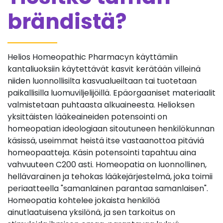
brändistä?
Helios Homeopathic Pharmacyn käyttämiin
kantaliuoksiin käytettävät kasvit kerätään villeinä
niiden luonnollisilta kasvualueiltaan tai tuotetaan
paikallisilla luomuviljelijöillä. Epäorgaaniset materiaalit
valmistetaan puhtaasta alkuaineesta. Helioksen
yksittäisten lääkeaineiden potensointi on
homeopatian ideologiaan sitoutuneen henkilökunnan
käsissä, useimmat heistä itse vastaanottoa pitäviä
homeopaatteja. Käsin potensointi tapahtuu aina
vahvuuteen C200 asti. Homeopatia on luonnollinen,
hellävarainen ja tehokas lääkejärjestelmä, joka toimii
periaatteella "samanlainen parantaa samanlaisen".
Homeopatia kohtelee jokaista henkilöä
ainutlaatuisena yksilönä, ja sen tarkoitus on