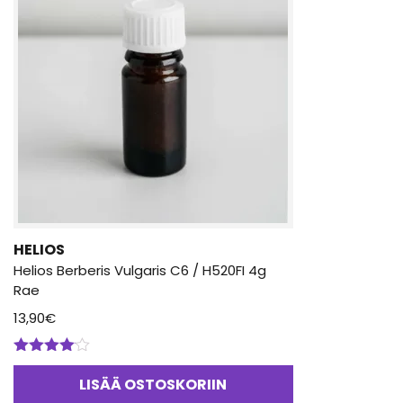
HELIOS
Helios Berberis Vulgaris C6 / H520FI 4g
Rae
13,90
€
Arvostelu
tuotteesta:
LISÄÄ OSTOSKORIIN
4.00
/ 5