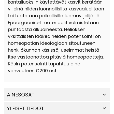
kantaliuoksiin käytettävät kasvit kerätään
villeinä niiden luonnollisilta kasvualueiltaan
tai tuotetaan paikallisilla luomuviljelijöillä.
Epäorgaaniset materiaalit valmistetaan
puhtaasta alkuaineesta. Helioksen
yksittäisten lääkeaineiden potensointi on
homeopatian ideologiaan sitoutuneen
henkilökunnan käsissä, useimmat heistä
itse vastaanottoa pitäviä homeopaatteja.
Käsin potensointi tapahtuu aina
vahvuuteen C200 asti.
AINESOSAT
YLEISET TIEDOT