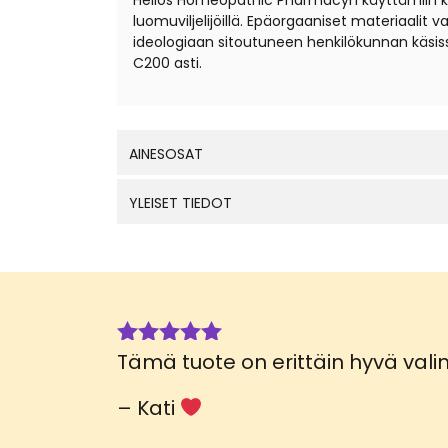
Helios Homeopathic Pharmacyn käyttämiin kantal
luomuviljelijöillä. Epäorgaaniset materiaali
ideologiaan sitoutuneen henkilökunnan käsis
C200 asti.
AINESOSAT
YLEISET TIEDOT
Tämä tuote on erittäin hyvä valin
Arvostelu
tuotteesta:
5
/ 5
– Kati