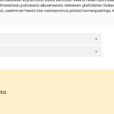
iuoksiin käytettävät kasvit kerätään villeinä niiden luonnollisil
t valmistetaan puhtaasta alkuaineesta. Helioksen yksittäisten lä
sä, useimmat heistä itse vastaanottoa pitäviä homeopaatteja. 
ta.