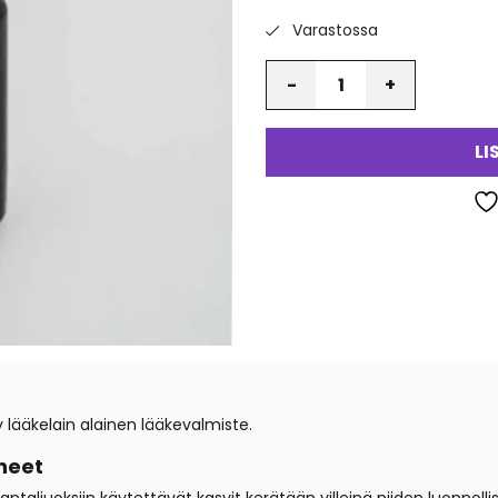
Varastossa
Määrä
LI
 lääkelain alainen lääkevalmiste.
neet