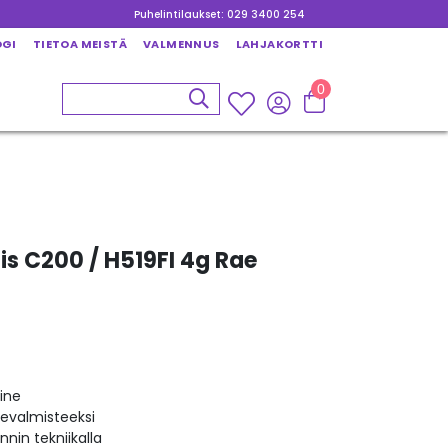
Puhelintilaukset: 029 3400 254
OGI
TIETOA MEISTÄ
VALMENNUS
LAHJAKORTTI
0
nis C200 / H519FI 4g Rae
ine
kevalmisteeksi
nin tekniikalla