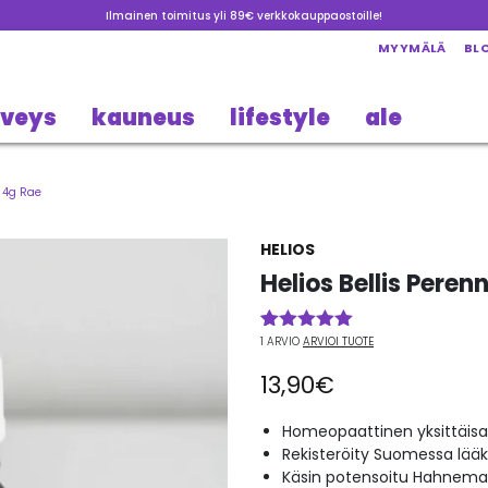
Ilmainen toimitus yli 89€ verkkokauppaostoille!
MYYMÄLÄ
BL
rveys
kauneus
lifestyle
ale
I 4g Rae
HELIOS
Helios Bellis Peren
1
ARVIO
ARVIOI TUOTE
Arvio
1
5.00
5:stä
13,90
€
perustuen
asiakkaan
arvotukseen.
Homeopaattinen yksittäisa
Rekisteröity Suomessa lää
Käsin potensoitu Hahneman