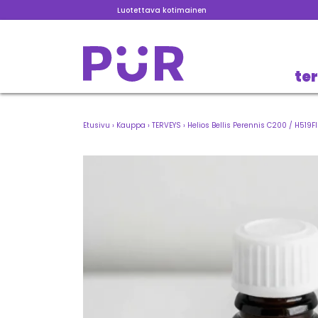
Luotettava kotimainen
te
Etusivu
›
Kauppa
›
TERVEYS
›
Helios Bellis Perennis C200 / H519F