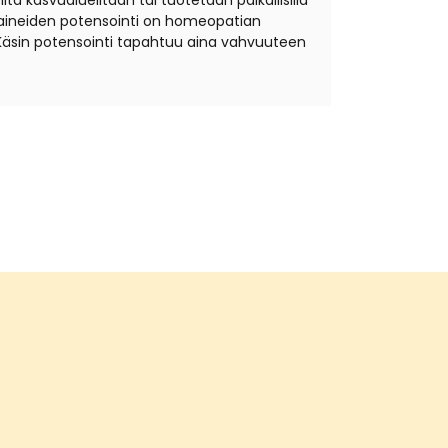
ta kasvualueiltaan tai tuotetaan paikallisilla
äkeaineiden potensointi on homeopatian
Käsin potensointi tapahtuu aina vahvuuteen