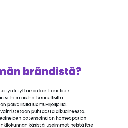
ämän brändistä?
cyn käyttämiin kantaliuoksiin
villeinä niiden luonnollisilta
 paikallisilla luomuviljelijöillä.
 valmistetaan puhtaasta alkuaineesta.
äkeaineiden potensointi on homeopatian
nkilökunnan käsissä, useimmat heistä itse