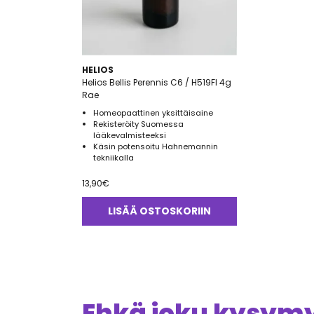
HELIOS
Helios Bellis Perennis C6 / H519FI 4g
Rae
Homeopaattinen yksittäisaine
Rekisteröity Suomessa
lääkevalmisteeksi
Käsin potensoitu Hahnemannin
tekniikalla
13,90
€
LISÄÄ OSTOSKORIIN
Ehkä joku kysymys