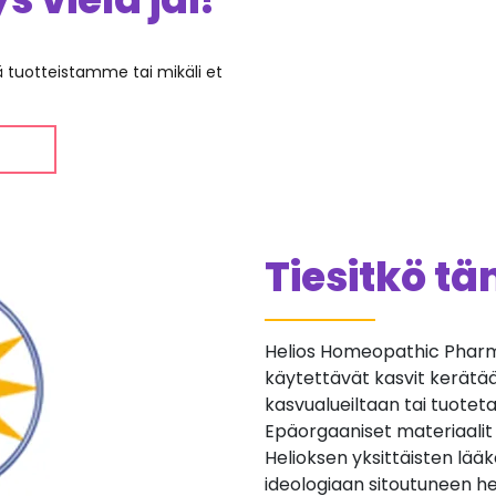
ää tuotteistamme tai mikäli et
Tiesitkö t
Helios Homeopathic Pharma
käytettävät kasvit kerätään 
kasvualueiltaan tai tuotetaan
Epäorgaaniset materiaalit
Helioksen yksittäisten lä
ideologiaan sitoutuneen he