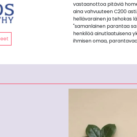
vastaanottoa pitäviä home
aina vahvuuteen C200 asti
hellävarainen ja tehokas lä
"samanlainen parantaa sa
henkilöä ainutlaatuisena yk
teet
ihmisen omaa, parantavaa