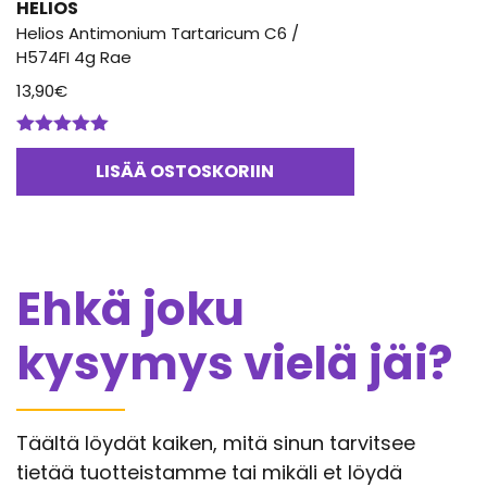
HELIOS
Helios Antimonium Tartaricum C6 /
H574FI 4g Rae
13,90
€
Arvostelu
tuotteesta:
LISÄÄ OSTOSKORIIN
5.00
/ 5
Ehkä joku
kysymys vielä jäi?
Täältä löydät kaiken, mitä sinun tarvitsee
tietää tuotteistamme tai mikäli et löydä