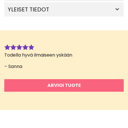
YLEISET TIEDOT
Todella hyvä ilmaiseen yskään
Arvostelu
tuotteesta:
– Sanna
5
/ 5
ARVIOI TUOTE