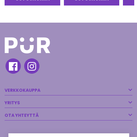
VERKKOKAUPPA
YRITYS
OTA YHTEYTTÄ