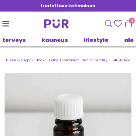
Luotettava kotimainen
0
terveys
kauneus
lifestyle
ale
Etusivu
›
Kauppa
›
TERVEYS
›
Helios Antimonium Tartaricum C30 / H574FI 4g Rae