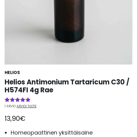
HELIOS
Helios Antimonium Tartaricum C30 /
H574FI 4g Rae
1
ARVIO
ARVIOI TUOTE
Arvio
1
5.00
5:stä
13,90
€
perustuen
asiakkaan
arvotukseen.
Homeopaattinen yksittäisaine