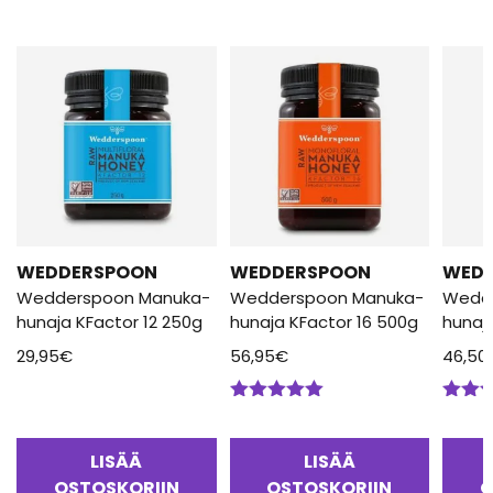
WEDDERSPOON
WEDDERSPOON
WED
Wedderspoon Manuka-
Wedderspoon Manuka-
Wedd
hunaja KFactor 12 250g
hunaja KFactor 16 500g
hunaj
29,95
€
56,95
€
46,50
Arvostelu
Arvos
tuotteesta:
tuotte
5.00
/ 5
5.00
/
LISÄÄ
LISÄÄ
OSTOSKORIIN
OSTOSKORIIN
O