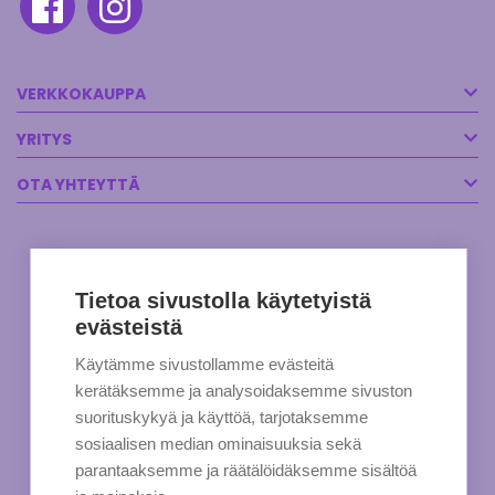
VERKKOKAUPPA
YRITYS
OTA YHTEYTTÄ
Tietoa sivustolla käytetyistä
evästeistä
Käytämme sivustollamme evästeitä
kerätäksemme ja analysoidaksemme sivuston
suorituskykyä ja käyttöä, tarjotaksemme
sosiaalisen median ominaisuuksia sekä
parantaaksemme ja räätälöidäksemme sisältöä