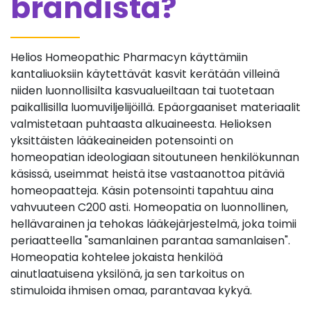
brändistä?
Helios Homeopathic Pharmacyn käyttämiin
kantaliuoksiin käytettävät kasvit kerätään villeinä
niiden luonnollisilta kasvualueiltaan tai tuotetaan
paikallisilla luomuviljelijöillä. Epäorgaaniset materiaalit
valmistetaan puhtaasta alkuaineesta. Helioksen
yksittäisten lääkeaineiden potensointi on
homeopatian ideologiaan sitoutuneen henkilökunnan
käsissä, useimmat heistä itse vastaanottoa pitäviä
homeopaatteja. Käsin potensointi tapahtuu aina
vahvuuteen C200 asti. Homeopatia on luonnollinen,
hellävarainen ja tehokas lääkejärjestelmä, joka toimii
periaatteella "samanlainen parantaa samanlaisen".
Homeopatia kohtelee jokaista henkilöä
ainutlaatuisena yksilönä, ja sen tarkoitus on
stimuloida ihmisen omaa, parantavaa kykyä.