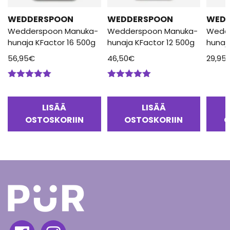
WEDDERSPOON
WEDDERSPOON
WED
Wedderspoon Manuka-
Wedderspoon Manuka-
Wedd
hunaja KFactor 16 500g
hunaja KFactor 12 500g
hunaj
56,95
€
46,50
€
29,95
Arvostelu
Arvostelu
tuotteesta:
tuotteesta:
5.00
/ 5
5.00
/ 5
LISÄÄ
LISÄÄ
OSTOSKORIIN
OSTOSKORIIN
O