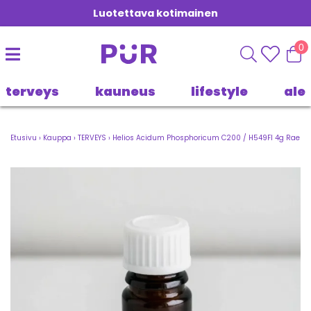
Luotettava kotimainen
0
terveys
kauneus
lifestyle
ale
Etusivu
›
Kauppa
›
TERVEYS
›
Helios Acidum Phosphoricum C200 / H549FI 4g Rae