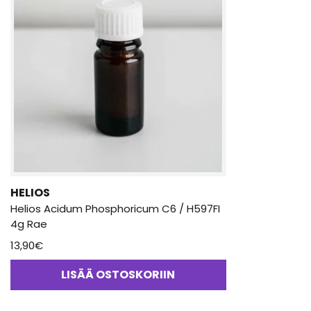
HELIOS
Helios Acidum Phosphoricum C6 / H597FI
4g Rae
13,90
€
LISÄÄ OSTOSKORIIN