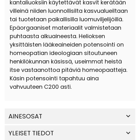
kantaliuoksiin käytettävät kasvit kerätään
villeinä niiden luonnollisilta kasvualueiltaan
tai tuotetaan paikallisilla luomuviljelijöillä.
Epäorgaaniset materiaalit valmistetaan
puhtaasta alkuaineesta. Helioksen
yksittäisten lääkeaineiden potensointi on
homeopatian ideologiaan sitoutuneen
henkilökunnan käsissä, useimmat heistä
itse vastaanottoa pitäviä homeopaatteja.
Käsin potensointi tapahtuu aina
vahvuuteen C200 asti.
AINESOSAT
YLEISET TIEDOT