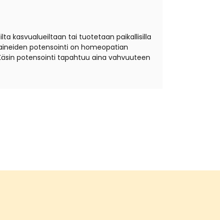
ta kasvualueiltaan tai tuotetaan paikallisilla
äkeaineiden potensointi on homeopatian
Käsin potensointi tapahtuu aina vahvuuteen