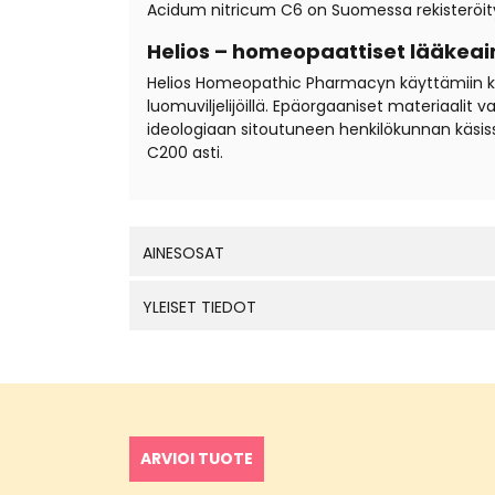
Acidum nitricum C6 on Suomessa rekisteröity
Helios – homeopaattiset lääkeai
Helios Homeopathic Pharmacyn käyttämiin kantal
luomuviljelijöillä. Epäorgaaniset materiaali
ideologiaan sitoutuneen henkilökunnan käsis
C200 asti.
AINESOSAT
YLEISET TIEDOT
ARVIOI TUOTE