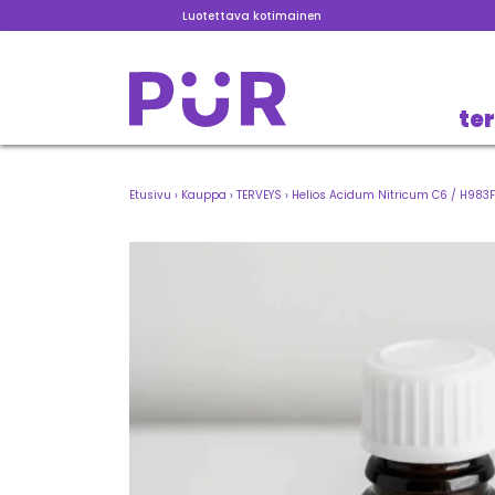
Luotettava kotimainen
te
Etusivu
›
Kauppa
›
TERVEYS
›
Helios Acidum Nitricum C6 / H983F