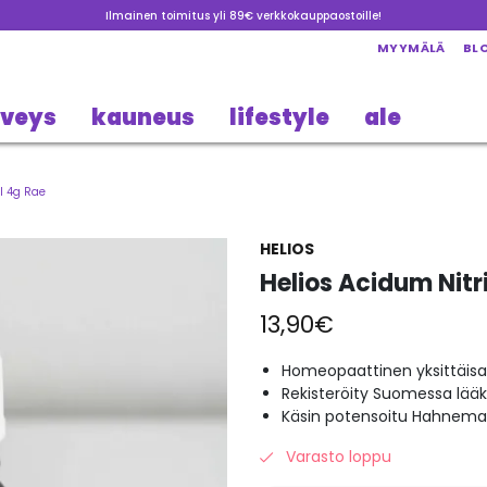
Ilmainen toimitus yli 89€ verkkokauppaostoille!
MYYMÄLÄ
BL
rveys
kauneus
lifestyle
ale
I 4g Rae
HELIOS
Helios Acidum Nitr
13,90
€
Homeopaattinen yksittäisa
Rekisteröity Suomessa lää
Käsin potensoitu Hahneman
Varasto loppu