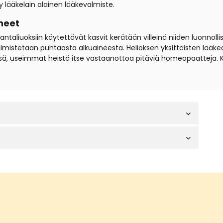
 lääkelain alainen lääkevalmiste.
neet
iuoksiin käytettävät kasvit kerätään villeinä niiden luonnollisil
t valmistetaan puhtaasta alkuaineesta. Helioksen yksittäisten lä
sä, useimmat heistä itse vastaanottoa pitäviä homeopaatteja. 