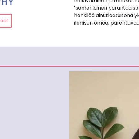
hellävarainen ja tehokas lä
"samanlainen parantaa sa
henkilöä ainutlaatuisena yk
teet
ihmisen omaa, parantavaa