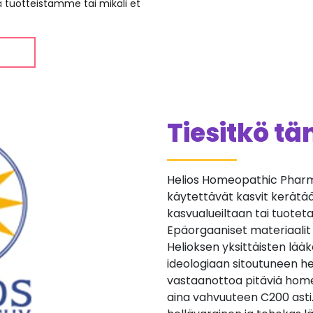
ää tuotteistamme tai mikäli et
Tiesitkö t
Helios Homeopathic Pharma
käytettävät kasvit kerätään 
kasvualueiltaan tai tuotetaan
Epäorgaaniset materiaalit
Helioksen yksittäisten lä
ideologiaan sitoutuneen he
vastaanottoa pitäviä home
aina vahvuuteen C200 asti