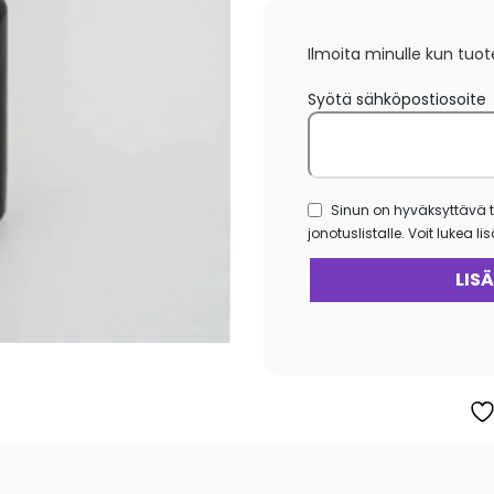
Ilmoita minulle kun tuot
Syötä sähköpostiosoite
Sinun on hyväksyttävä t
jonotuslistalle. Voit lukea l