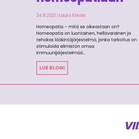
24.8.2021
|
Laura Eskola
Homeopatia – mitä se oikeastaan on?
Homeopatia on luontainen, hellävarainen ja
tehokas lääkintäjärjestelmä, jonka tarkoitus on
stimuloida elimistön omaa
immuunijärjestelmää…
LUE BLOGI
VI