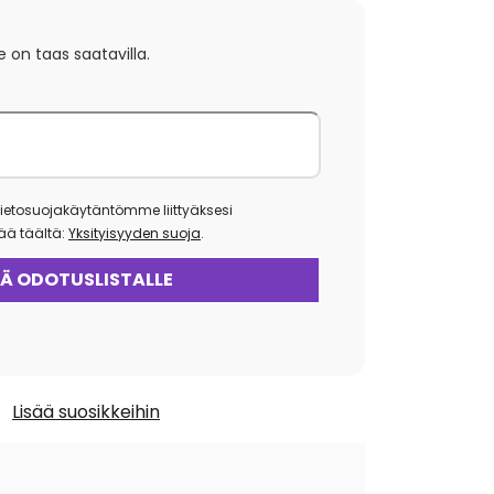
e on taas saatavilla.
ietosuojakäytäntömme liittyäksesi
isää täältä:
Yksityisyyden suoja
.
Lisää suosikkeihin