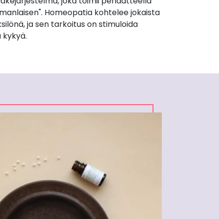
äkejärjestelmä, joka toimii periaatteella
manlaisen". Homeopatia kohtelee jokaista
silönä, ja sen tarkoitus on stimuloida
 kykyä.