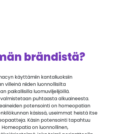
ämän brändistä?
cyn käyttämiin kantaliuoksiin
villeinä niiden luonnollisilta
 paikallisilla luomuviljelijöillä.
 valmistetaan puhtaasta alkuaineesta.
äkeaineiden potensointi on homeopatian
nkilökunnan käsissä, useimmat heistä itse
opaatteja. Käsin potensointi tapahtuu
. Homeopatia on luonnollinen,