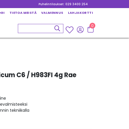
Puhelintilaukset: 029 3400 254
OGI
TIETOA MEISTÄ
VALMENNUS
LAHJAKORTTI
0
icum C6 / H983FI 4g Rae
ine
kevalmisteeksi
nin tekniikalla