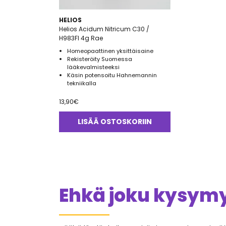
HELIOS
Helios Acidum Nitricum C30 /
H983FI 4g Rae
Homeopaattinen yksittäisaine
Rekisteröity Suomessa
lääkevalmisteeksi
Käsin potensoitu Hahnemannin
tekniikalla
13,90
€
LISÄÄ OSTOSKORIIN
Ehkä joku kysymys