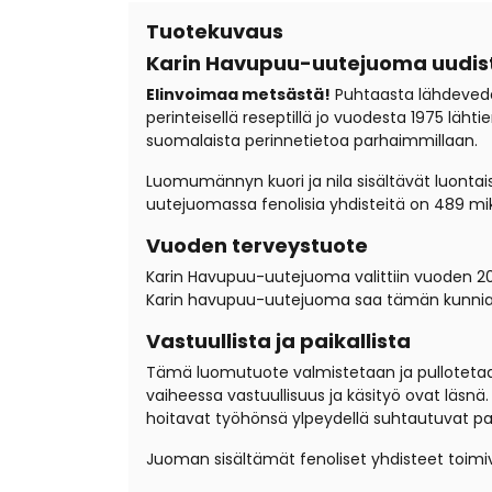
Tuotekuvaus
Karin Havupuu-uutejuoma uudist
Elinvoimaa metsästä!
Puhtaasta lähdevede
perinteisellä reseptillä jo vuodesta 1975 lähti
suomalaista perinnetietoa parhaimmillaan.
Luomumännyn kuori ja nila sisältävät luontaise
uutejuomassa fenolisia yhdisteitä on 489 mi
Vuoden terveystuote
Karin Havupuu-uutejuoma valittiin vuoden 20
Karin havupuu-uutejuoma saa tämän kunniano
Vastuullista ja paikallista
Tämä luomutuote valmistetaan ja pullotetaan 
vaiheessa vastuullisuus ja käsityö ovat läsnä
hoitavat työhönsä ylpeydellä suhtautuvat pai
Juoman sisältämät fenoliset yhdisteet toimi