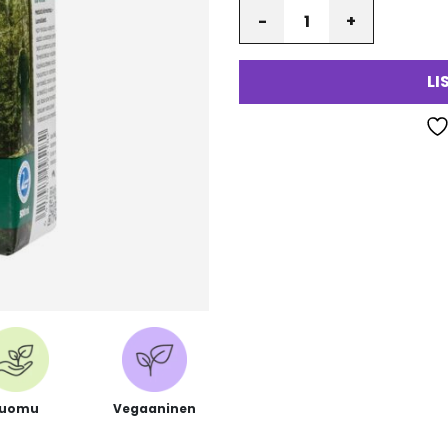
Määrä
LI
Luomu
Vegaaninen