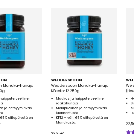
OON
WEDDERSPOON
WEL
n Manuka-hunaja
Wedderspoon Manuka-hunaja
Wel
00g
KFactor 12 250g
(He
huipputerveellinen
Maukas ja huipputerveellinen
H
ja
raakahunaja
S
en ja entsyymirikas
Monipuolinen ja entsyymirikas
s
te
luonnontuote
L
 65% siitepölystä on
KF12 = väh. 65% siitepölystä on
.
Manukasta.
22,5
29,95
€