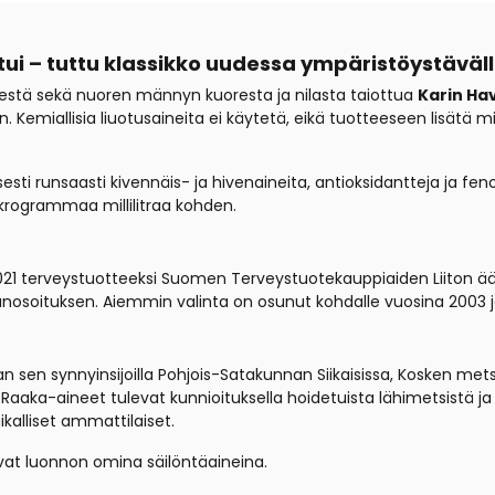
ui – tuttu klassikko uudessa ympäristöystäv
stä sekä nuoren männyn kuoresta ja nilasta taiottua
Karin H
en. Kemiallisia liuotusaineita ei käytetä, eikä tuotteeseen lisätä 
sti runsaasti kivennäis- ja hivenaineita, antioksidantteja ja feno
krogrammaa millilitraa kohden.
21 terveystuotteeksi Suomen Terveystuotekauppiaiden Liiton ään
soituksen. Aiemmin valinta on osunut kohdalle vuosina 2003 j
sen synnyinsijoilla Pohjois-Satakunnan Siikaisissa, Kosken metsä
. Raaka-aineet tulevat kunnioituksella hoidetuista lähimetsistä 
kalliset ammattilaiset.
vat luonnon omina säilöntäaineina.