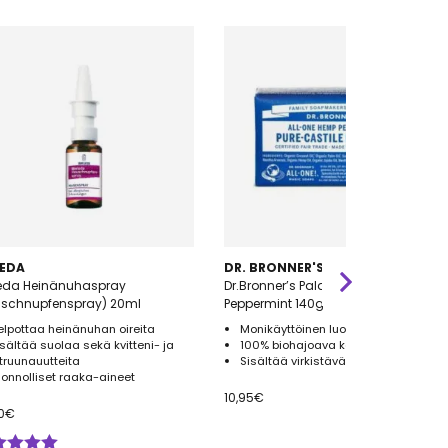
EDA
DR. BRONNER'S
eda Heinänuhaspray
Dr.Bronner’s Palasaippua
uschnupfenspray) 20ml
Peppermint 140g
elpottaa heinänuhan oireita
Monikäyttöinen luomu palasaippua
isältää suolaa sekä kvitteni- ja
100% biohajoava kääre
itruunauutteita
Sisältää virkistävää piparminttua
uonnolliset raaka-aineet
10,95
€
0
€