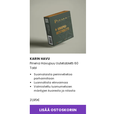
KARIN HAVU
Pinena Havupuu Uutetabletti 60
Tabl
Suomalaista perinnetietoa
parhaimillaan
Luonnollista elinvoimaa
Valmistettu luomumetsien
mäntyjen kuoresta ja nilasta
21,95
€
LISÄÄ OSTOSKORIIN