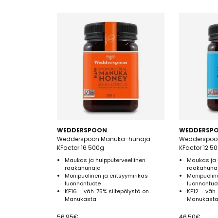
WEDDERSPOON
WEDDERSP
Wedderspoon Manuka-hunaja
Wedderspoo
KFactor 16 500g
KFactor 12 5
Maukas ja huipputerveellinen
Maukas ja 
raakahunaja
raakahuna
Monipuolinen ja entsyymirikas
Monipuolin
luonnontuote
luonnontuo
KF16 = väh. 75% siitepölystä on
KF12 = väh.
Manukasta
Manukasta
56,95
€
46,50
€