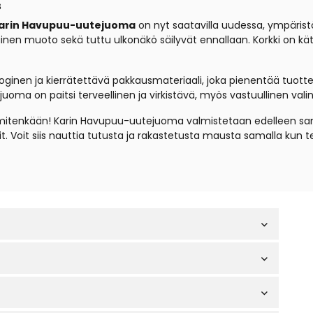
s
arin Havupuu-uutejuoma
on nyt saatavilla uudessa, ympärist
tuinen muoto sekä tuttu ulkonäkö säilyvät ennallaan. Korkki on kät
ginen ja kierrätettävä pakkausmateriaali, joka pienentää tuotteen
oma on paitsi terveellinen ja virkistävä, myös vastuullinen valin
mitenkään! Karin Havupuu-uutejuoma valmistetaan edelleen samal
t. Voit siis nauttia tutusta ja rakastetusta mausta samalla kun t