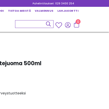
Puhelintilaukset: 029 3400 254
OGI
TIETOA MEISTÄ
VALMENNUS
LAHJAKORTTI
0
utejuoma 500ml
rveystuotteeksi