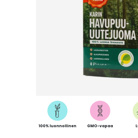
100% luonnollinen
GMO-vapaa