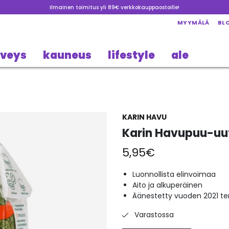
Ilmainen toimitus yli 89€ verkkokauppaostoille!
MYYMÄLÄ
BL
rveys
kauneus
lifestyle
ale
KARIN HAVU
Karin Havupuu-u
5,95
€
Luonnollista elinvoimaa
Aito ja alkuperäinen
Äänestetty vuoden 2021 te
Varastossa