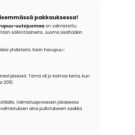
ällisemmässä pakkauksessa!
avupuu-uutejuomaa
on valmistettu
mitään säilöntäaineita. Juoma sisältääkin
lisia yhdisteitä. Karin havupuu-
estyksessä. Tämä oli jo kolmas kerta, kun
a 2010.
tilalla. Valmistusprosessin jokaisessa
ja valmistuksen aina pullotukseen saakka