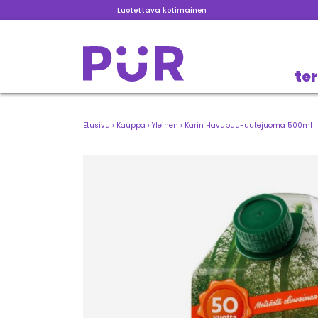
Luotettava kotimainen
te
Etusivu
›
Kauppa
›
Yleinen
›
Karin Havupuu-uutejuoma 500ml