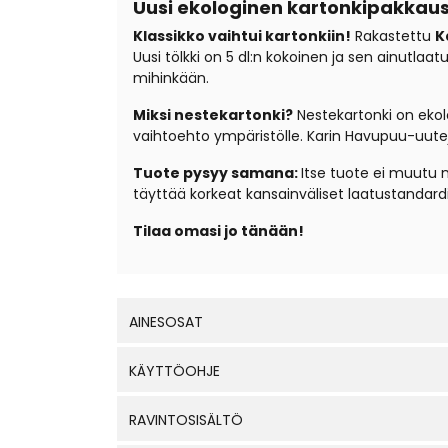
Uusi ekologinen kartonkipakkau
Klassikko vaihtui kartonkiin!
Rakastettu
K
Uusi tölkki on 5 dl:n kokoinen ja sen ainutlaa
mihinkään.
Miksi nestekartonki?
Nestekartonki on ekolo
vaihtoehto ympäristölle. Karin Havupuu-uuteju
Tuote pysyy samana:
Itse tuote ei muutu 
täyttää korkeat kansainväliset laatustandardi
Tilaa omasi jo tänään!
AINESOSAT
KÄYTTÖOHJE
RAVINTOSISÄLTÖ