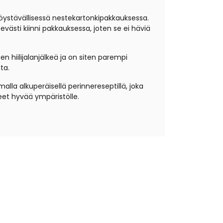
öystävällisessä nestekartonkipakkauksessa.
evästi kiinni pakkauksessa, joten se ei häviä
 hiilijalanjälkeä ja on siten parempi
ta.
la alkuperäisellä perinnereseptillä, joka
eet hyvää ympäristölle.