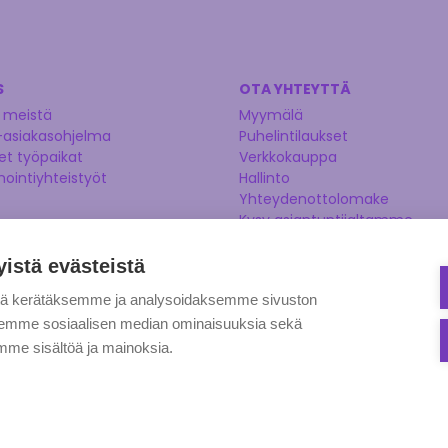
S
OTA YHTEYTTÄ
 meistä
Myymälä
-asiakasohjelma
Puhelintilaukset
t työpaikat
Verkkokauppa
nointiyhteistyöt
Hallinto
Yhteydenottolomake
Kysy asiantuntijaltamme
Ehdota tuotetta
yistä evästeistä
tä kerätäksemme ja analysoidaksemme sivuston
aksemme sosiaalisen median ominaisuuksia sekä
me sisältöä ja mainoksia.