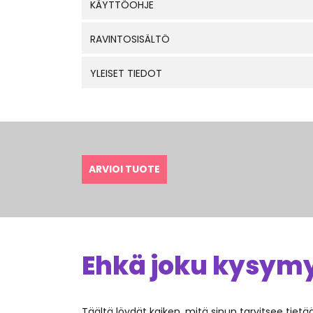
KÄYTTÖOHJE
RAVINTOSISÄLTÖ
YLEISET TIEDOT
ARVIOI TUOTE
Ehkä joku kysymys
Täältä löydät kaiken, mitä sinun tarvitsee tiet