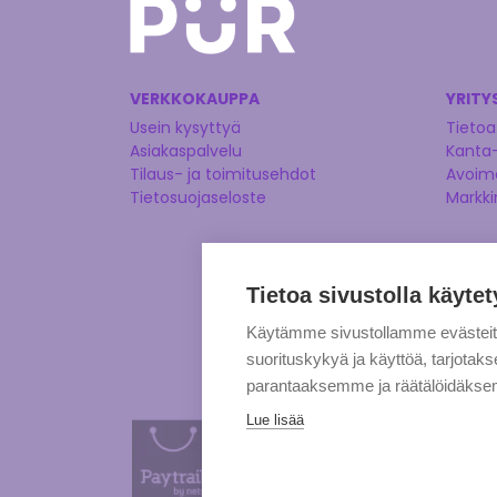
VERKKOKAUPPA
YRITY
Usein kysyttyä
Tietoa
Asiakaspalvelu
Kanta
Tilaus- ja toimitusehdot
Avoime
Tietosuojaseloste
Markki
Tietoa sivustolla käytet
Käytämme sivustollamme evästei
suorituskykyä ja käyttöä, tarjot
parantaaksemme ja räätälöidäksem
Lue lisää