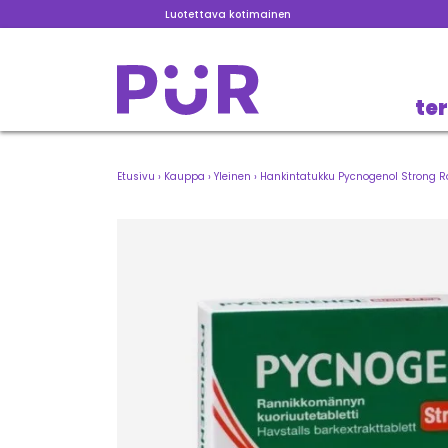
Luotettava kotimainen
te
Etusivu
›
Kauppa
›
Yleinen
›
Hankintatukku Pycnogenol Strong R