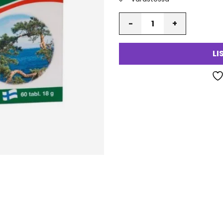
Määrä
LI