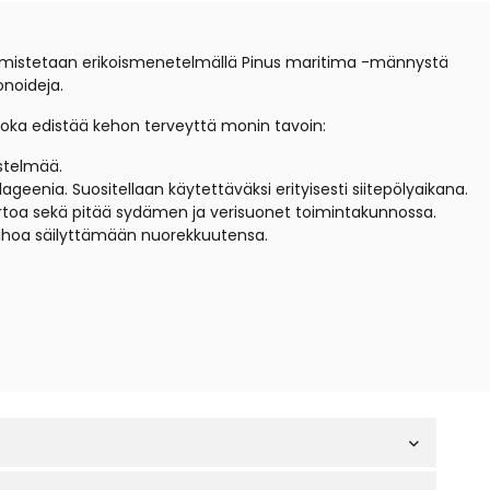
mistetaan erikoismenetelmällä Pinus maritima -männystä
onoideja.
joka edistää kehon terveyttä monin tavoin:
stelmää.
ageenia. Suositellaan käytettäväksi erityisesti siitepölyaikana.
iertoa sekä pitää sydämen ja verisuonet toimintakunnossa.
a ihoa säilyttämään nuorekkuutensa.