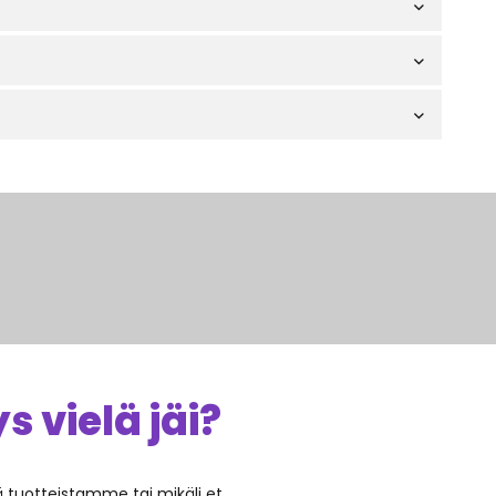
 vielä jäi?
ää tuotteistamme tai mikäli et