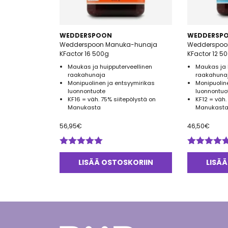
WEDDERSPOON
WEDDERSP
Wedderspoon Manuka-hunaja
Wedderspoo
KFactor 16 500g
KFactor 12 5
Maukas ja huipputerveellinen
Maukas ja 
raakahunaja
raakahuna
Monipuolinen ja entsyymirikas
Monipuolin
luonnontuote
luonnontuo
KF16 = väh. 75% siitepölystä on
KF12 = väh.
Manukasta
Manukasta
56,95
€
46,50
€
Arvostelu
Arvostelu
tuotteesta:
tuotteesta:
LISÄÄ OSTOSKORIIN
LISÄÄ
5.00
/ 5
5.00
/ 5