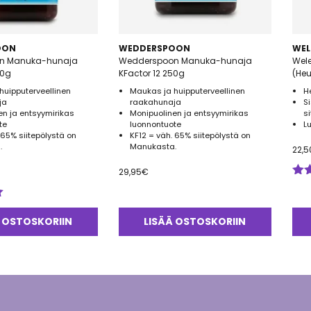
OON
WEDDERSPOON
WEL
n Manuka-hunaja
Wedderspoon Manuka-hunaja
Wel
00g
KFactor 12 250g
(He
huipputerveellinen
Maukas ja huipputerveellinen
H
ja
raakahunaja
S
en ja entsyymirikas
Monipuolinen ja entsyymirikas
s
te
luonnontuote
L
 65% siitepölystä on
KF12 = väh. 65% siitepölystä on
.
Manukasta.
22,5
29,95
€
Arv
tuo
5.0
 OSTOSKORIIN
LISÄÄ OSTOSKORIIN