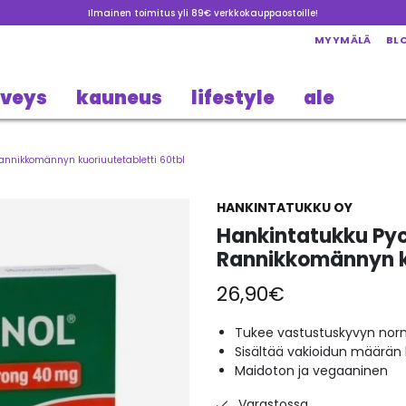
Ilmainen toimitus yli 89€ verkkokauppaostoille!
MYYMÄLÄ
BL
rveys
kauneus
lifestyle
ale
annikkomännyn kuoriuutetabletti 60tbl
HANKINTATUKKU OY
Hankintatukku Py
Rannikkomännyn ku
26,90
€
Tukee vastustuskyvyn nor
Sisältää vakioidun määrän
Maidoton ja vegaaninen
Varastossa