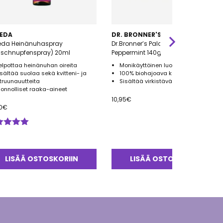
EDA
DR. BRONNER'S
eda Heinänuhaspray
Dr.Bronner’s Palasaippua
uschnupfenspray) 20ml
Peppermint 140g
elpottaa heinänuhan oireita
Monikäyttöinen luomu palasaippua
isältää suolaa sekä kvitteni- ja
100% biohajoava kääre
itruunauutteita
Sisältää virkistävää piparminttua
uonnolliset raaka-aineet
10,95
€
0
€
ostelu
tteesta:
0
/ 5
LISÄÄ OSTOSKORIIN
LISÄÄ OSTOSKORIIN