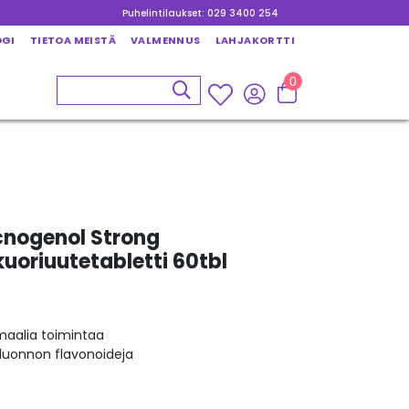
Puhelintilaukset: 029 3400 254
OGI
TIETOA MEISTÄ
VALMENNUS
LAHJAKORTTI
0
cnogenol Strong
oriuutetabletti 60tbl
maalia toimintaa
 luonnon flavonoideja