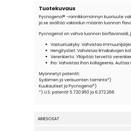
Tuotekuvaus
Pycnogenol® -rannikkomännyn kuoriuute val
ja se sisältää vakioidun määrän luonnon flav
Pycnogenol on vahva luonnon bioflavonoidi, 
Vastustuskyky: Vahvistaa immuunijärje
Hengitystiet: Vahvistaa limakalvojen koll
Verenkierto: Ylläpitää tervettä verenk
Iho: Vahvistaa ihon kollageenia. Autta
Myönnetyt patentit:
Sydämen ja verisuonten toiminta*)
Kuukautiset ja Pycnogenol*)
*) U.S. patentit 5.720.950 ja 6.372.266
AINESOSAT