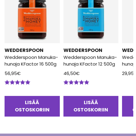
WEDDERSPOON
WEDDERSPOON
WED
Wedderspoon Manuka-
Wedderspoon Manuka-
Wedd
hunaja KFactor 16 500g
hunaja KFactor 12 500g
hunaj
56,95
€
46,50
€
29,95
Arvostelu
Arvostelu
tuotteesta:
tuotteesta:
5.00
/ 5
5.00
/ 5
LISÄÄ
LISÄÄ
OSTOSKORIIN
OSTOSKORIIN
O