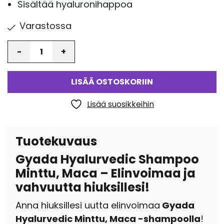
Sisältää hyaluronihappoa
Varastossa
Määrä
LISÄÄ OSTOSKORIIN
Lisää suosikkeihin
Tuotekuvaus
Gyada Hyalurvedic Shampoo
Minttu, Maca – Elinvoimaa ja
vahvuutta hiuksillesi!
Anna hiuksillesi uutta elinvoimaa
Gyada
Hyalurvedic Minttu, Maca -shampoolla
!