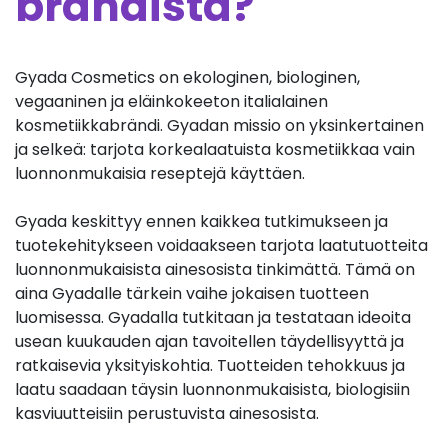
brändistä?
Gyada Cosmetics on ekologinen, biologinen,
vegaaninen ja eläinkokeeton italialainen
kosmetiikkabrändi. Gyadan missio on yksinkertainen
ja selkeä: tarjota korkealaatuista kosmetiikkaa vain
luonnonmukaisia reseptejä käyttäen.
Gyada keskittyy ennen kaikkea tutkimukseen ja
tuotekehitykseen voidaakseen tarjota laatutuotteita
luonnonmukaisista ainesosista tinkimättä. Tämä on
aina Gyadalle tärkein vaihe jokaisen tuotteen
luomisessa. Gyadalla tutkitaan ja testataan ideoita
usean kuukauden ajan tavoitellen täydellisyyttä ja
ratkaisevia yksityiskohtia. Tuotteiden tehokkuus ja
laatu saadaan täysin luonnonmukaisista, biologisiin
kasviuutteisiin perustuvista ainesosista.