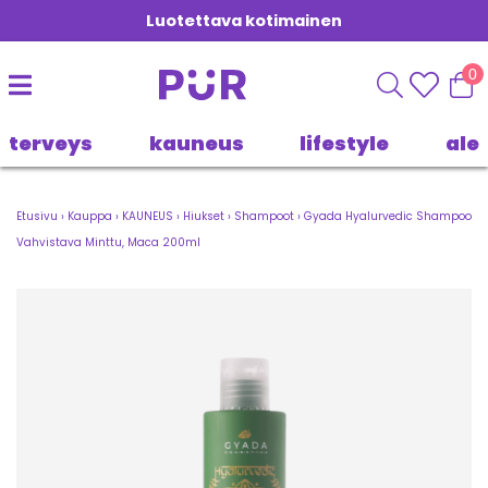
Luotettava kotimainen
0
terveys
kauneus
lifestyle
ale
Etusivu
›
Kauppa
›
KAUNEUS
›
Hiukset
›
Shampoot
›
Gyada Hyalurvedic Shampoo
Vahvistava Minttu, Maca 200ml