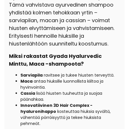
Tämä vahvistava ayurvedinen shampoo
yhdistää kolmen tehokkaan yrtin –
sarviapilan, macan ja cassian – voimat
hiusten elvyttämiseen ja vahvistamiseen.
Erityisesti hennoille hiuksille ja
hiustenlähtöön suunniteltu koostumus.
Miksi rakastat Gyada Hyalurvedic
Minttu, Maca -shampoota?
Sarviapila
ravitsee ja tukee hiusten terveyttä.
Maca
antaa hiuksille luonnollista kiiltoa ja
hyvinvointia.
Cassia
lisää hiusten tuuheutta ja suojaa
päänahkaa.
Innovatiivinen 3D Hair Complex -
hyaluronihappo
kosteuttaa hiuksia syvältä,
vähentää pörröisyyttä ja tekee hiuksista
pehmeät.