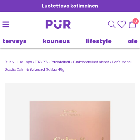
Luotettava kotimainen
0
terveys
kauneus
lifestyle
ale
Etusivu
›
Kauppa
›
TERVEYS
›
Ravintolisät
›
Funktionaaliset sienet
›
Lion's Mane
›
Goodio Calm & Balanced Suklaa 48g