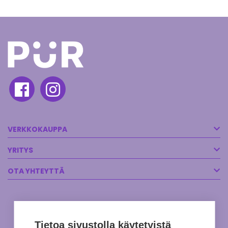
VERKKOKAUPPA
YRITYS
OTA YHTEYTTÄ
Tietoa sivustolla käytetyistä