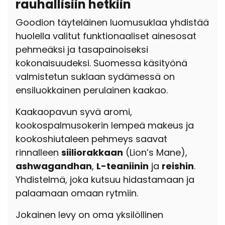
rauhallisiin hetkiin
Goodion täyteläinen luomusuklaa yhdistää
huolella valitut funktionaaliset ainesosat
pehmeäksi ja tasapainoiseksi
kokonaisuudeksi. Suomessa käsityönä
valmistetun suklaan sydämessä on
ensiluokkainen perulainen kaakao.
Kaakaopavun syvä aromi,
kookospalmusokerin lempeä makeus ja
kookoshiutaleen pehmeys saavat
rinnalleen
siiliorakkaan
(Lion’s Mane),
ashwagandhan
,
L-teaniinin
ja
reishin
.
Yhdistelmä, joka kutsuu hidastamaan ja
palaamaan omaan rytmiin.
Jokainen levy on oma yksilöllinen