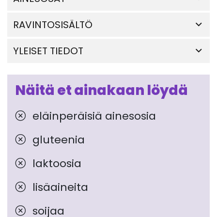
RAVINTOSISÄLTÖ
YLEISET TIEDOT
Näitä et ainakaan löydä
eläinperäisiä ainesosia
gluteenia
laktoosia
lisäaineita
soijaa