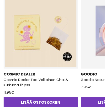
COSMIC DEALER
GOODIO
Cosmic Dealer Tee Valkoinen Chai &
Goodio Natura
Kurkuma 12 pss
7,95
€
11,95
€
LISÄÄ OSTOSKORIIN
LIS