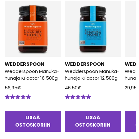
WEDDERSPOON
WEDDERSPOON
WED
Wedderspoon Manuka-
Wedderspoon Manuka-
Wedd
hunaja KFactor 16 500g
hunaja KFactor 12 500g
hunaj
56,95
€
46,50
€
29,95
Arvostelu
Arvostelu
tuotteesta:
tuotteesta:
5.00
/ 5
5.00
/ 5
LISÄÄ
LISÄÄ
OSTOSKORIIN
OSTOSKORIIN
O