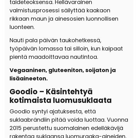
taideteoksensa. Hellävarainen
valmistusprosessi säilyttää kaakaon
rikkaan maun ja ainesosien luonnollisen
luonteen.
Nauti pala päivän taukohetkessä,
työpäivän lomassa tai silloin, kun kaipaat
pientä maadoittavaa nautintoa.
Vegaaninen, gluteeniton, soijaton ja
lisäaineeton.
Goodio – Käsintehtyä
kotimaista luomusuklaata
Goodio syntyi ajatuksesta, että
suklaabrändiin pitää voida luottaa. Vuonna
2015 perustettu suomalainen edelläkävijä
rakentaa suklaansa luomuraaka-aineiden,