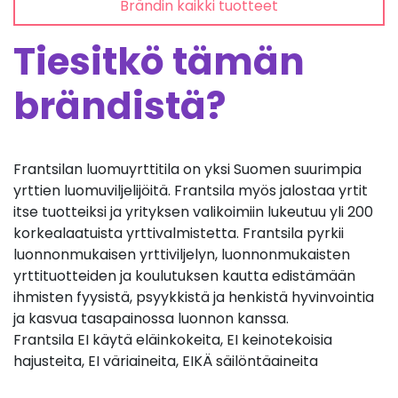
Brändin kaikki tuotteet
Tiesitkö tämän
brändistä?
Frantsilan luomuyrttitila on yksi Suomen suurimpia
yrttien luomuviljelijöitä. Frantsila myös jalostaa yrtit
itse tuotteiksi ja yrityksen valikoimiin lukeutuu yli 200
korkealaatuista yrttivalmistetta. Frantsila pyrkii
luonnonmukaisen yrttiviljelyn, luonnonmukaisten
yrttituotteiden ja koulutuksen kautta edistämään
ihmisten fyysistä, psyykkistä ja henkistä hyvinvointia
ja kasvua tasapainossa luonnon kanssa.
Frantsila EI käytä eläinkokeita, EI keinotekoisia
hajusteita, EI väriaineita, EIKÄ säilöntäaineita