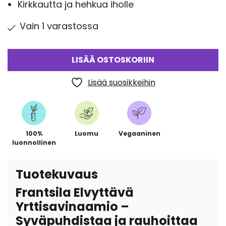
Kirkkautta ja hehkua iholle
Vain 1 varastossa
LISÄÄ OSTOSKORIIN
Lisää suosikkeihin
100%
Luomu
Vegaaninen
luonnollinen
Tuotekuvaus
Frantsila Elvyttävä
Yrttisavinaamio –
Syväpuhdistaa ja rauhoittaa