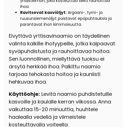
yhdistelmän, joka kosteuttaa sekä rauhoittaa
ihoa.
Ravitsevat kasviöljyt:
Argaani-, tyrni- ja
ruusunsiemenöljyt poistavat epäpuhtauksia ja
parantavat ihon kimmoisuutta.
Elvyttävä yrttisavinaamio on täydellinen
valinta kaikille ihotyypeille, jotka kaipaavat
syväpuhdistusta ja rauhoittavaa hoitoa.
Sen luonnollinen, miellyttävä tuoksu ei
ärsytä herkkää ihoa. Palkittu naamio
tarjoaa tehokasta hoitoa ja kauniisti
hehkuvaa ihoa.
Käyttöohje:
Levitä naamio puhdistetuille
kasvoille ja kaulalle kerran viikossa. Anna
vaikuttaa 15-20 minuuttia, huuhtele
haalealla vedellä ja viimeistele
kosteuttavalla voiteella.