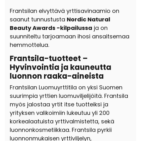
Frantsilan elvyttävä yrttisavinaamio on
saanut tunnustusta
Nordic Natural
Beauty Awards -kilpailussa
ja on
suunniteltu tarjoamaan ihosi ansaitsemaa
hemmottelua.
Frantsila-tuotteet –
Hyvinvointia ja kauneutta
luonnon raaka-aineista
Frantsilan Luomuyrttitila on yksi Suomen
suurimpia yrttien luomuviljelijöitä. Frantsila
myös jalostaa yrtit itse tuotteiksi ja
yrityksen valikoimiin lukeutuu yli 200
korkealaatuista yrttivalmistetta, sekä
luonnonkosmetiikkaa. Frantsila pyrkii
luonnonmukaisen yrttiviljelyn,