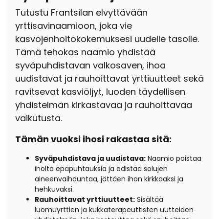
Tutustu Frantsilan elvyttävään
yrttisavinaamioon, joka vie
kasvojenhoitokokemuksesi uudelle tasolle.
Tämä tehokas naamio yhdistää
syväpuhdistavan valkosaven, ihoa
uudistavat ja rauhoittavat yrttiuutteet sekä
ravitsevat kasviöljyt, luoden täydellisen
yhdistelmän kirkastavaa ja rauhoittavaa
vaikutusta.
Tämän vuoksi ihosi rakastaa sitä:
Syväpuhdistava ja uudistava:
Naamio poistaa
iholta epäpuhtauksia ja edistää solujen
aineenvaihduntaa, jättäen ihon kirkkaaksi ja
hehkuvaksi.
Rauhoittavat yrttiuutteet:
Sisältää
luomuyrttien ja kukkaterapeuttisten uutteiden