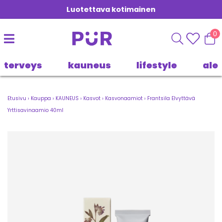
Luotettava kotimainen
0
terveys
kauneus
lifestyle
ale
Etusivu
›
Kauppa
›
KAUNEUS
›
Kasvot
›
Kasvonaamiot
›
Frantsila Elvyttävä
Yrttisavinaamio 40ml