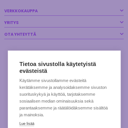
VERKKOKAUPPA
YRITYS
OTA YHTEYTTÄ
Tietoa sivustolla käytetyistä
evästeistä
Käytämme sivustollamme evästeitä
kerätäksemme ja analysoidaksemme sivuston
suorituskykyä ja käyttöä, tarjotaksemme
sosiaalisen median ominaisuuksia sekä
parantaaksemme ja räätälöidäksemme sisältöä
ja mainoksia.
Lue lisää