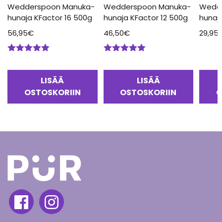
Wedderspoon Manuka-
Wedderspoon Manuka-
Wedd
hunaja KFactor 16 500g
hunaja KFactor 12 500g
hunaj
56,95
€
46,50
€
29,95
Arvostelu
Arvostelu
tuotteesta:
tuotteesta:
5.00
/ 5
5.00
/ 5
LISÄÄ
LISÄÄ
OSTOSKORIIN
OSTOSKORIIN
O