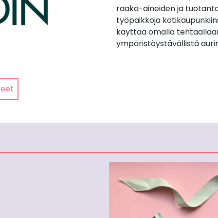
raaka-aineiden ja tuotanto
työpaikkoja kotikaupunkiin
käyttää omalla tehtaallaa
ympäristöystävällistä auri
teet