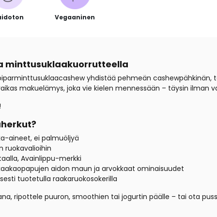
idoton
Vegaaninen
 minttusuklaakuorrutteella
piparminttusuklaacashew yhdistää pehmeän cashewpähkinän, täy
ikas makuelämys, joka vie kielen mennessään – täysin ilman valko
!
aherkut?
ka-aineet, ei palmuöljyä
n ruokavalioihin
aalla, Avainlippu-merkki
ä kaakaopapujen aidon maun ja arvokkaat ominaisuudet
sti tuotetulla raakaruokosokerilla
ana, ripottele puuron, smoothien tai jogurtin päälle – tai ota pu