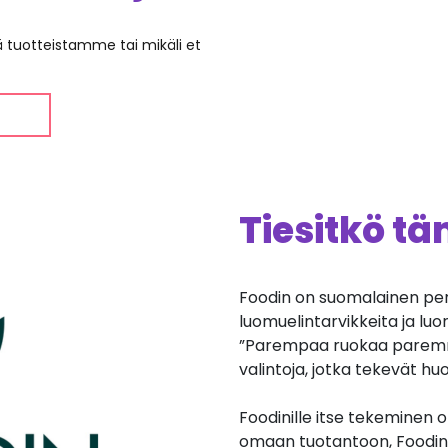
ää tuotteistamme tai mikäli et
Tiesitkö t
Foodin on suomalainen per
luomuelintarvikkeita ja lu
”Parempaa ruokaa paremm
valintoja, jotka tekevät 
Foodinille itse tekeminen 
omaan tuotantoon, Foodin 