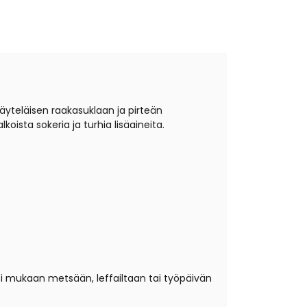
teläisen raakasuklaan ja pirteän
ista sokeria ja turhia lisäaineita.
ssi mukaan metsään, leffailtaan tai työpäivän