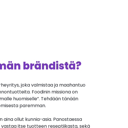
ämän brändistä?
heyritys, joka valmistaa ja maahantuo
onnontuotteita. Foodinin missiona on
alle huomiselle”. Tehdään tänään
huomisesta paremman.
on aina ollut kunnia-asia. Panostaessa
vastaa itse tuotteen reseptiikasta, sekä