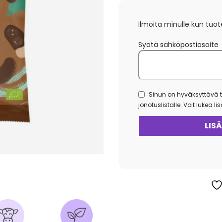
Ilmoita minulle kun tuot
Syötä sähköpostiosoite
Sinun on hyväksyttävä t
jonotuslistalle. Voit lukea l