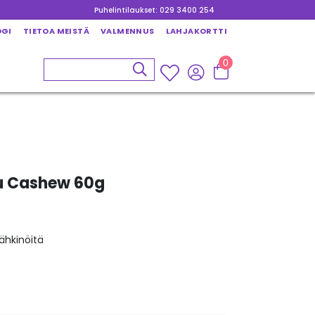
Puhelintilaukset: 029 3400 254
OGI
TIETOA MEISTÄ
VALMENNUS
LAHJAKORTTI
0
tu Cashew 60g
ähkinöitä