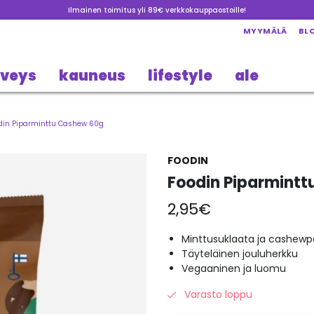
Ilmainen toimitus yli 89€ verkkokauppaostoille!
MYYMÄLÄ
BL
rveys
kauneus
lifestyle
ale
din Piparminttu Cashew 60g
FOODIN
Foodin Piparmint
2,95
€
Minttusuklaata ja cashewp
Täyteläinen jouluherkku
Vegaaninen ja luomu
Varasto loppu