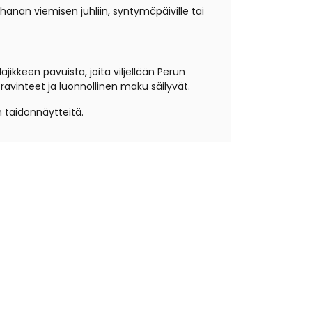
anan viemisen juhliin, syntymäpäiville tai
ajikkeen pavuista, joita viljellään Perun
avinteet ja luonnollinen maku säilyvät.
n taidonnäytteitä.