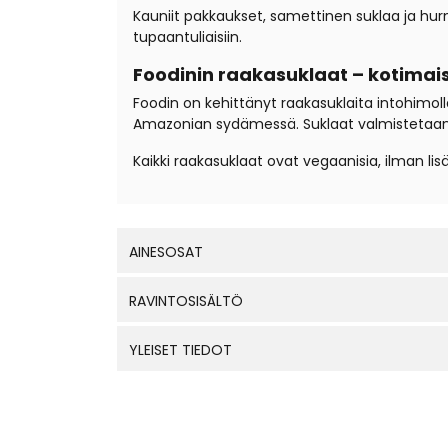
Kauniit pakkaukset, samettinen suklaa ja hur
tupaantuliaisiin.
Foodinin raakasuklaat – kotimai
Foodin on kehittänyt raakasuklaita intohimolla 
Amazonian sydämessä. Suklaat valmistetaan Va
Kaikki raakasuklaat ovat vegaanisia, ilman lis
AINESOSAT
RAVINTOSISÄLTÖ
YLEISET TIEDOT