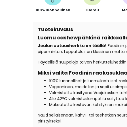
100% luonnollinen
Luomu
Ma
Tuotekuvaus
Luomu cashewpähkinä raikkaalla
Joulun uutuusherkku on täällä!
Foodinin 
piparmintun. Lopputulos on klassinen mutta ra
Täydellisiä suupaloja talven herkutteluhetkiin
Miksi valita Foodinin raakasukla
100% luonnolliset ja luomulaatuiset raa
Vegaaninen, maidoton ja sopii useimpii
Valmistettu käsityönä Vaajakosken teht
Alle 42°C valmistuslämpötila säilyttä
Makeutettu kestävän kehityksen mukaise
Nauti sellaisenaan, kahvi- tai teehetken seur
piristykseksi.