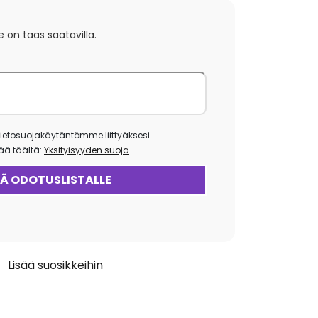
e on taas saatavilla.
ietosuojakäytäntömme liittyäksesi
isää täältä:
Yksityisyyden suoja
.
Lisää suosikkeihin