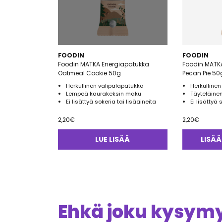
FOODIN
FOODIN
Foodin MATKA Energiapatukka
Foodin MATK
Oatmeal Cookie 50g
Pecan Pie 50
Herkullinen välipalapatukka
Herkullinen
Lempeä kaurakeksin maku
Täyteläine
Ei lisättyä sokeria tai lisäaineita
Ei lisättyä 
2,20
€
2,20
€
LUE LISÄÄ
LISÄÄ
Ehkä joku kysymys