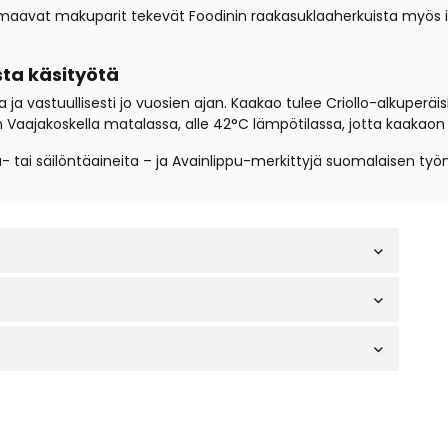
maavat makuparit tekevät Foodinin raakasuklaaherkuista myös ih
sta käsityötä
ja vastuullisesti jo vuosien ajan. Kaakao tulee Criollo-alkuperäisl
ajakoskella matalassa, alle 42°C lämpötilassa, jotta kaakaon r
ä- tai säilöntäaineita – ja Avainlippu-merkittyjä suomalaisen työ