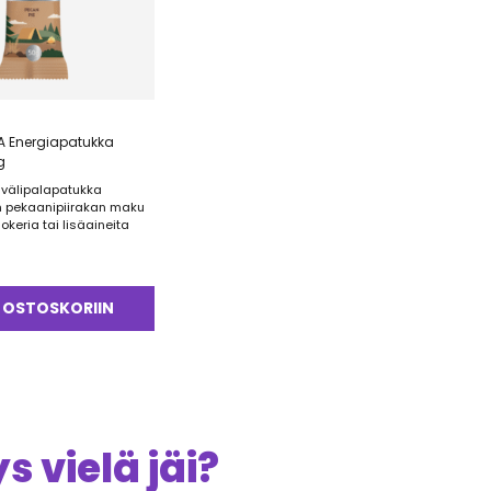
A Energiapatukka
g
 välipalapatukka
n pekaanipiirakan maku
sokeria tai lisäaineita
 OSTOSKORIIN
 vielä jäi?