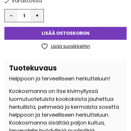
Varastossa
Määrä
LISÄÄ OSTOSKORIIN
Lisää suosikkeihin
Tuotekuvaus
Helppoon ja terveelliseen herkutteluun!
Kookosmanna on itse kivimyllyssä
luomutuotetuista kookoksista jauhettua
herkullista, pehmeää ja kermaista sosetta
helppoon ja terveelliseen herkutteluun.
Kookosmanna sisältää paljon kuitua,
terveydelle hyödyllisiä puolipitkiä