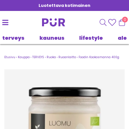
Luotettava kotimainen
0
terveys
kauneus
lifestyle
ale
Etusivu
›
Kauppa
›
TERVEYS
›
Ruoka
›
Ruoanlaitto
›
Foodin Kookosmanna 400g