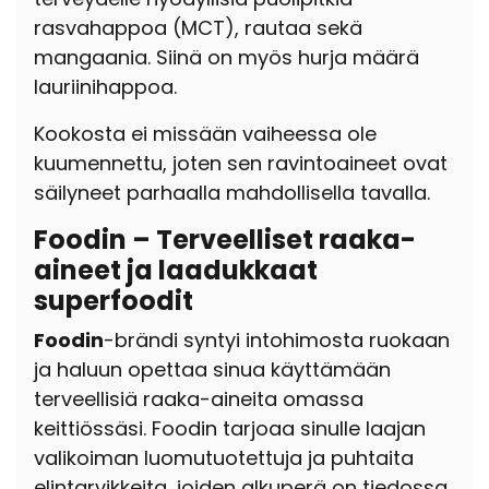
rasvahappoa (MCT), rautaa sekä
mangaania. Siinä on myös hurja määrä
lauriinihappoa.
Kookosta ei missään vaiheessa ole
kuumennettu, joten sen ravintoaineet ovat
säilyneet parhaalla mahdollisella tavalla.
Foodin – Terveelliset raaka-
aineet ja laadukkaat
superfoodit
Foodin
-brändi syntyi intohimosta ruokaan
ja haluun opettaa sinua käyttämään
terveellisiä raaka-aineita omassa
keittiössäsi. Foodin tarjoaa sinulle laajan
valikoiman luomutuotettuja ja puhtaita
elintarvikkeita, joiden alkuperä on tiedossa.