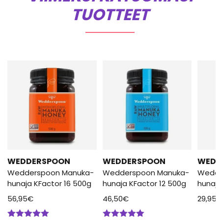
TUOTTEET
WEDDERSPOON
WEDDERSPOON
WED
Wedderspoon Manuka-
Wedderspoon Manuka-
Wedd
hunaja KFactor 16 500g
hunaja KFactor 12 500g
hunaj
56,95
€
46,50
€
29,95