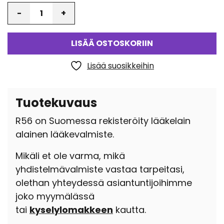
Määrä
LISÄÄ OSTOSKORIIN
Lisää suosikkeihin
Tuotekuvaus
R56 on Suomessa rekisteröity lääkelain
alainen lääkevalmiste.
Mikäli et ole varma, mikä
yhdistelmävalmiste vastaa tarpeitasi,
olethan yhteydessä asiantuntijoihimme
joko myymälässä
tai
kyselylomakkeen
kautta.