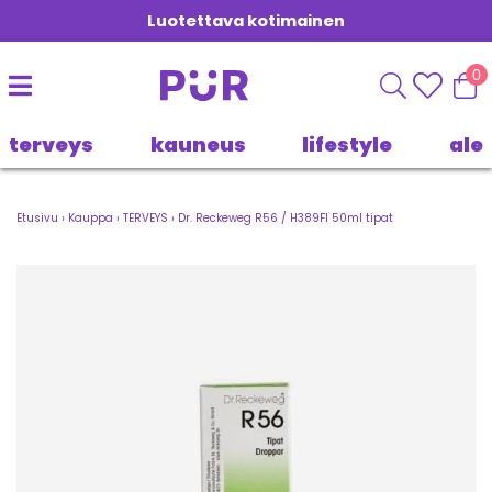
Luotettava kotimainen
0
terveys
kauneus
lifestyle
ale
Etusivu
›
Kauppa
›
TERVEYS
›
Dr. Reckeweg R56 / H389FI 50ml tipat