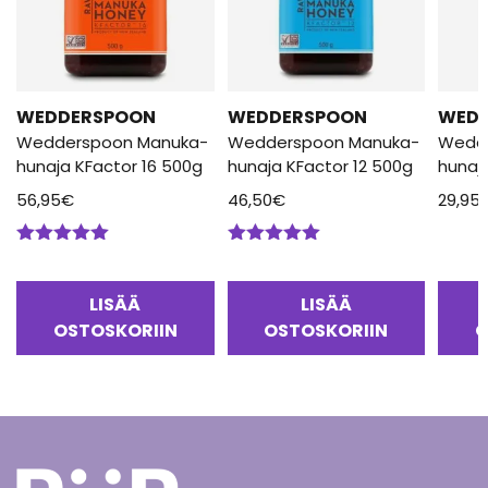
WEDDERSPOON
WEDDERSPOON
WED
Wedderspoon Manuka-
Wedderspoon Manuka-
Wedd
hunaja KFactor 16 500g
hunaja KFactor 12 500g
hunaj
56,95
€
46,50
€
29,95
Arvostelu
Arvostelu
tuotteesta:
tuotteesta:
5.00
/ 5
5.00
/ 5
LISÄÄ
LISÄÄ
OSTOSKORIIN
OSTOSKORIIN
O