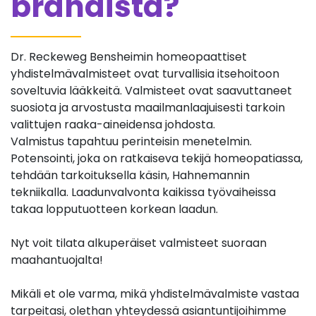
brändistä?
Dr. Reckeweg Bensheimin homeopaattiset
yhdistelmävalmisteet ovat turvallisia itsehoitoon
soveltuvia lääkkeitä. Valmisteet ovat saavuttaneet
suosiota ja arvostusta maailmanlaajuisesti tarkoin
valittujen raaka-aineidensa johdosta.
Valmistus tapahtuu perinteisin menetelmin.
Potensointi, joka on ratkaiseva tekijä homeopatiassa,
tehdään tarkoituksella käsin, Hahnemannin
tekniikalla. Laadunvalvonta kaikissa työvaiheissa
takaa lopputuotteen korkean laadun.
Nyt voit tilata alkuperäiset valmisteet suoraan
maahantuojalta!
Mikäli et ole varma, mikä yhdistelmävalmiste vastaa
tarpeitasi, olethan yhteydessä asiantuntijoihimme