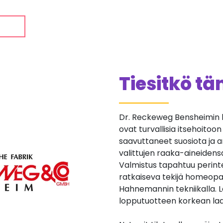
Tiesitkö t
Dr. Reckeweg Bensheimin 
ovat turvallisia itsehoitoo
saavuttaneet suosiota ja a
valittujen raaka-aineidens
Valmistus tapahtuu perinte
ratkaiseva tekijä homeopat
Hahnemannin tekniikalla. 
lopputuotteen korkean la