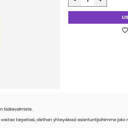
LI
en lääkevalmiste.
e vastaa tarpeitasi, olethan yhteydessä asiantuntijoihimme
joko