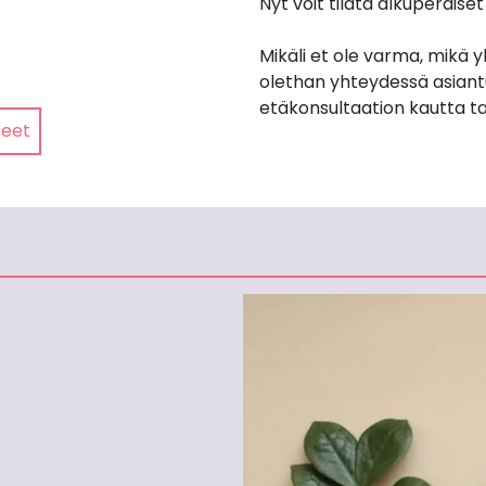
Nyt voit tilata alkuperäis
Mikäli et ole varma, mikä 
olethan yhteydessä asiant
etäkonsultaation kautta ta
teet