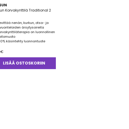
SUN
 Traditional 2
ievittää nenän, kurkun, otsa- ja
ivuonteloiden ärsytysoireita
orvakynttiläterapia on luonnollinen
oitomuoto
00% käsintehty luonnontuote
0
€
LISÄÄ OSTOSKORIIN