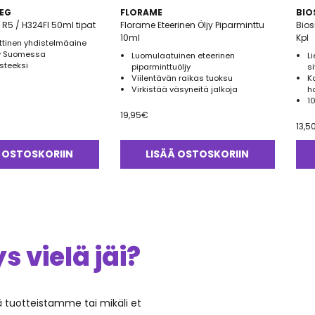
EG
FLORAME
BIO
 R5 / H324FI 50ml tipat
Florame Eteerinen Öljy Piparminttu
Biosun Korvakynttilä
10ml
Kpl
tinen yhdistelmäaine
ty Suomessa
Luomulaatuinen eteerinen
L
steeksi
piparminttuöljy
s
Viilentävän raikas tuoksu
K
Virkistää väsyneitä jalkoja
h
1
19,95
€
13,5
 OSTOSKORIIN
LISÄÄ OSTOSKORIIN
 vielä jäi?
ää tuotteistamme tai mikäli et