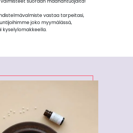
et valmisteet suoraan maahantuojalta!
yhdistelmävalmiste vastaa tarpeitasi,
untijoihimme joko myymälässä,
i kyselylomakkeella.