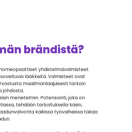
ämän brändistä?
homeopaattiset yhdistelmävalmisteet
n soveltuvia lääkkeitä. Valmisteet ovat
rvostusta maailmanlaajuisesti tarkoin
a johdosta.
isin menetelmin. Potensointi, joka on
iassa, tehdään tarkoituksella käsin,
Laadunvalvonta kaikissa työvaiheissa takaa
adun.