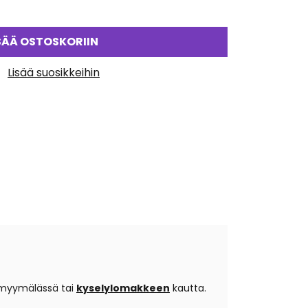
SÄÄ OSTOSKORIIN
Lisää suosikkeihin
 myymälässä tai
kyselylomakkeen
kautta.