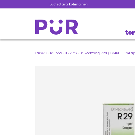
Luotettava kotimainen
te
Etusivu
›
Kauppa
›
TERVEYS
›
Dr. Reckeweg R29 / H346FI 50ml ti