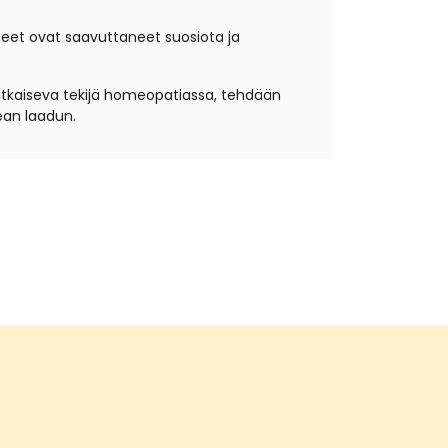
teet ovat saavuttaneet suosiota ja
atkaiseva tekijä homeopatiassa, tehdään
ean laadun.