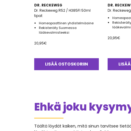
DR. RECKEWEG
DR. RECKEW
Dr. Reckeweg R52 / H385FI 50ml
Dr. Reckeweg
tipat
Homeopaat
Rekisteröi
Homeopaattinen yhdistelmäaine
lääkevalmi
Rekisteröity Suomessa
lääkevalmisteeksi
20,95
€
20,95
€
LISÄÄ OSTOSKORIIN
LISÄÄ
Ehkä joku kysymys
Täältä löydät kaiken, mitä sinun tarvitsee tiet