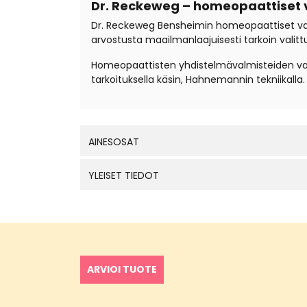
Dr. Reckeweg – homeopaattiset 
Dr. Reckeweg Bensheimin homeopaattiset valmi
arvostusta maailmanlaajuisesti tarkoin valitt
Homeopaattisten yhdistelmävalmisteiden valm
tarkoituksella käsin, Hahnemannin tekniikall
AINESOSAT
YLEISET TIEDOT
ARVIOI TUOTE