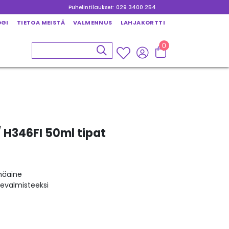
Puhelintilaukset: 029 3400 254
OGI
TIETOA MEISTÄ
VALMENNUS
LAHJAKORTTI
0
 H346FI 50ml tipat
mäaine
kevalmisteeksi