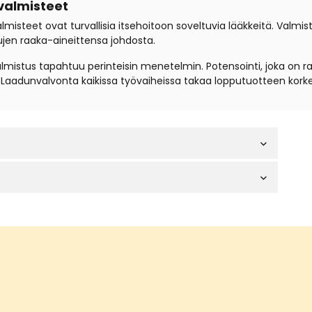
valmisteet
steet ovat turvallisia itsehoitoon soveltuvia lääkkeitä. Valmis
ujen raaka-aineittensa johdosta.
istus tapahtuu perinteisin menetelmin. Potensointi, joka on r
a. Laadunvalvonta kaikissa työvaiheissa takaa lopputuotteen kork