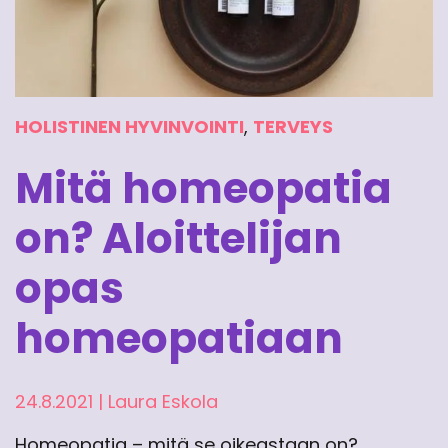
HOLISTINEN HYVINVOINTI
,
TERVEYS
Mitä homeopatia
on? Aloittelijan
opas
homeopatiaan
24.8.2021
|
Laura Eskola
Homeopatia – mitä se oikeastaan on?