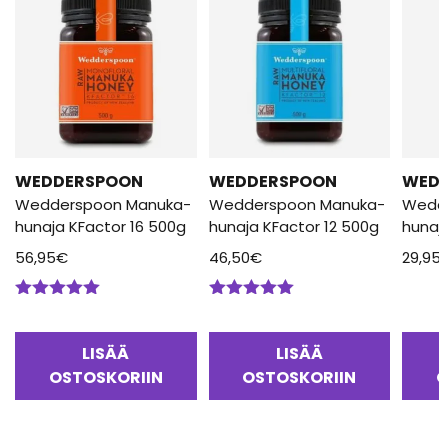
WEDDERSPOON
WEDDERSPOON
WED
Wedderspoon Manuka-
Wedderspoon Manuka-
Wedd
hunaja KFactor 16 500g
hunaja KFactor 12 500g
hunaj
56,95
€
46,50
€
29,95
Arvostelu
Arvostelu
tuotteesta:
tuotteesta:
5.00
/ 5
5.00
/ 5
LISÄÄ
LISÄÄ
OSTOSKORIIN
OSTOSKORIIN
O