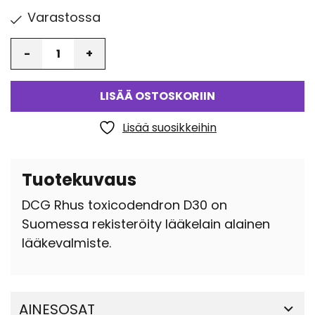
Varastossa
Määrä
LISÄÄ OSTOSKORIIN
Lisää suosikkeihin
Tuotekuvaus
DCG Rhus toxicodendron D30 on
Suomessa rekisteröity lääkelain alainen
lääkevalmiste.
AINESOSAT