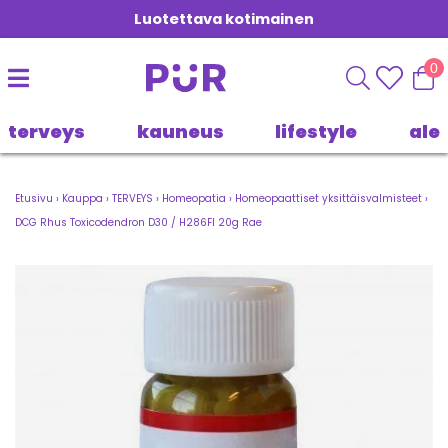
Luotettava kotimainen
0
terveys
kauneus
lifestyle
ale
Etusivu
›
Kauppa
›
TERVEYS
›
Homeopatia
›
Homeopaattiset yksittäisvalmisteet
›
DCG Rhus Toxicodendron D30 / H286FI 20g Rae